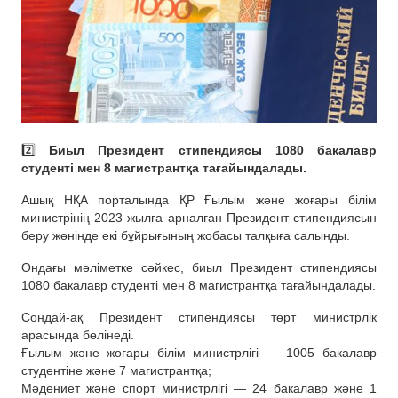
2️⃣
Биыл Президент стипендиясы 1080 бакалавр
студенті мен 8 магистрантқа тағайындалады.
Ашық НҚА порталында ҚР Ғылым және жоғары білім
министрінің 2023 жылға арналған Президент стипендиясын
беру жөнінде екі бұйрығының жобасы талқыға салынды.
Ондағы мәліметке сәйкес, биыл Президент стипендиясы
1080 бакалавр студенті мен 8 магистрантқа тағайындалады.
Сондай-ақ Президент стипендиясы төрт министрлік
арасында бөлінеді.
Ғылым және жоғары білім министрлігі — 1005 бакалавр
студентіне және 7 магистрантқа;
Мәдениет және спорт министрлігі — 24 бакалавр және 1