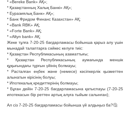
* «Bereke Bank» АҚ»;
* Қазақстанның Халық Банкі» АҚ»;
* Еуразиялық Банк» АҚ»;
* Банк Фридом Финанс Казахстан» АҚ;
* «Bank RBK» АҚ;
* «Forte Bank» АҚ;
* «Altyn bank» АҚ;
Жеке тұлға 7-20-25 бағдарламасы бойынша қарыз алу үшін
мынадай талаптарға сәйкес келуге тиіс:
* Қазақстан Республикасының азаматтығы;
* Қазақстан Республикасының аумағында меншік
құқығындағы тұрғын үйінің болмауы;
* Расталған еңбек және (немесе) кәсіпкерлік қызметтен
алынатын кірісінің болуы;
* Ипотекалық кредиттерінің болмауы;
* Бұған дейін 7-20-25 бағдарламасына қатыспауы (7-20-25
ипотекасын бір реттен артық алуға тыйым салынған);
Ал сіз 7-20-25 бағдарламасы бойынша үй алдыңыз ба?🤔