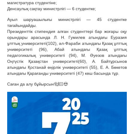
магистратура студентіне;
Денсаулық сақтау министрлігі — 6 студентке;
Ауыл шаруашылығы министрлігі — 45 студентке
тағайындайды.
Президенттік стипендия алған студенттері бар жоғары оқу
орындары арасында Л. Н. Гумилев атындағы Еуразия
ұлттық университеті(102), әл-Фараби атындағы Қазақ ұлттық
университеті (96), Абай атындағы Қазақ ұлттық
педагогикалық университеті (94), М. Әуезов атындағы
Оңтүстік Қазақстан университеті(60), А. Байтұрсынов
атындағы Қостанай өңірлік университеті (55), Е. А. Бөкетов
атындағы Қарағанды университеті (47) көш басында тұр.
Саған да алу бұйырсын!🙌🏻😍