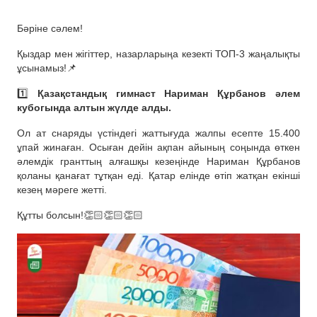
Бәріне сәлем!
Қыздар мен жігіттер, назарларыңа кезекті ТОП-3 жаңалықты
ұсынамыз!📌
1️⃣
Қазақстандық гимнаст Нариман Құрбанов әлем
кубогында алтын жүлде алды.
Ол ат снаряды үстіндегі жаттығуда жалпы есепте 15.400
ұпай жинаған. Осыған дейін ақпан айының соңында өткен
әлемдік гранттың алғашқы кезеңінде Нариман Құрбанов
қоланы қанағат тұтқан еді. Қатар елінде өтіп жатқан екінші
кезең мәреге жетті.
Құтты болсын!👏🏻👏🏻👏🏻