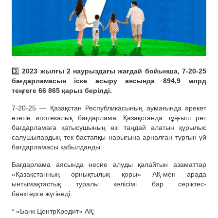
3️⃣
2023 жылғы 2 наурыздағы жағдай бойынша, 7-20-25
бағдарламасын іске асыру аясында 894,9 млрд
теңгеге 66 865 қарыз берілді.
7-20-25 — Қазақстан Республикасының аумағында әрекет
ететін ипотекалық бағдарлама. Қазақстанда тұңғыш рет
бағдарламаға қатысушының өзі таңдай алатын құрылыс
салушылардың тек бастапқы нарығына арналған тұрғын үй
бағдарламасы қабылданды.
Бағдарлама аясында несие алуды қалайтын азаматтар
«Қазақстанның орнықтылық қоры» АҚ-мен арада
ынтымақтастық туралы келісімі бар серіктес-
банктерге жүгінеді:
* «Банк ЦентрКредит» АҚ;