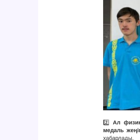
2️⃣
Ал физи
медаль жеңі
хабарлады.