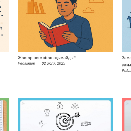
Жастар неге кітап оқымайды?
Зама
Редактор
02 июля, 2025
уақы
Реда