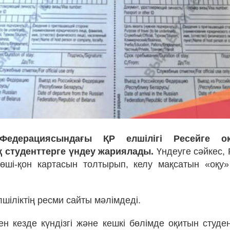
Федерациясындағы ҚР елшілігі Ресейге оқ
қ студенттерге үндеу жариялады.
Үндеуге сәйкес, 
өші-қон картасын толтырып, келу мақсатын «оқу»
шіліктің ресми сайты мәлімдеді.
ен кезде күндізгі және кешкі бөлімде оқитын студе