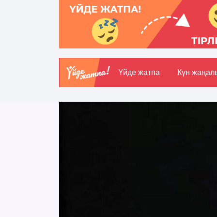
Үйде жатпа
Күн жаңал