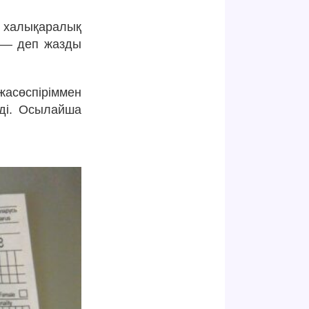
халықаралық
, — деп жазды
жасөспіріммен
еді. Осылайша