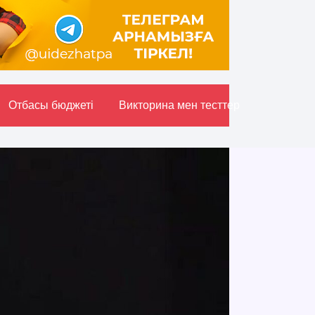
Отбасы бюджетi
Викторина мен тесттер