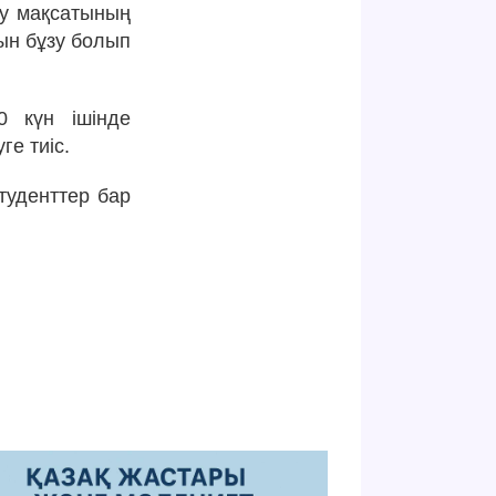
лу мақсатының
ын бұзу болып
0 күн ішінде
е тиіс.
туденттер бар