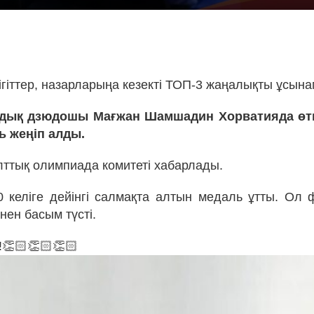
!
ігіттер, назарларыңа кезекті ТОП-3 жаңалықты ұсына
ндық дзюдошы Мағжан Шамшадин Хорватияда өт
ь жеңіп алды.
лттық олимпиада комитеті хабарлады.
келіге дейінгі салмақта алтын медаль ұтты. Ол 
нен басым түсті.
!👏🏻👏🏻👏🏻