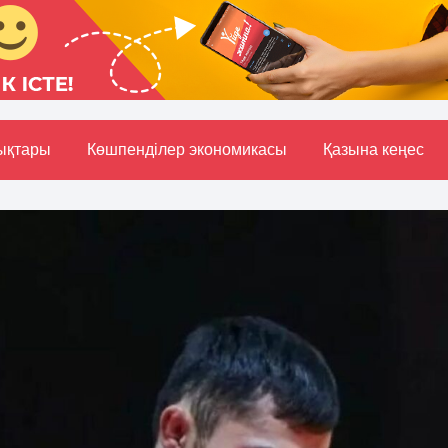
ықтары
Көшпенділер экономикасы
Қазына кеңес