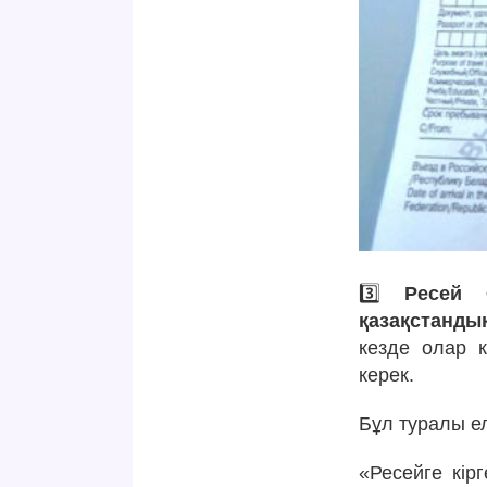
3️⃣
Ресей 
қазақстанды
кезде олар к
керек.
Бұл туралы ел
«Ресейге кірг