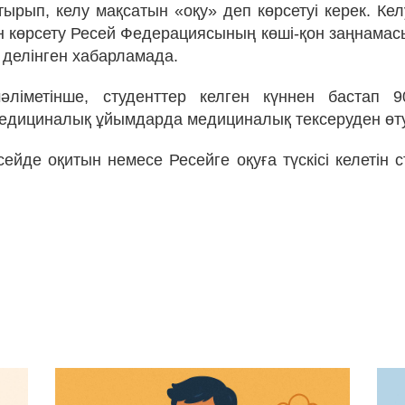
тырып, келу мақсатын «оқу» деп көрсетуі керек. Ке
ін көрсету Ресей Федерациясының көші-қон заңнамас
 делінген хабарламада.
әліметінше, студенттер келген күннен бастап 9
медициналық ұйымдарда медициналық тексеруден өтуг
ейде оқитын немесе Ресейге оқуға түскісі келетін с