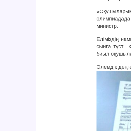
«Оқушылары
олимпиадада 
министр.
Еліміздің на
сынға түсті.
биыл оқушыла
Әлемдік деңге