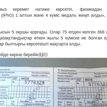
мыз керемет нәтиже көрсетіп, физикадан 
(IPhO) 1 алтын және 4 күміс медаль жеңіп алды»
мысын 5 оқушы қорғады. Олар 75 елден келген 368 
 Қазақстандықтар өткен жылы 5 күміске ие болған 
р былтырғы көрсеткішті жақсарта алды.
йде көріне берейік!🙌🏻