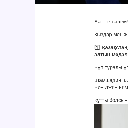
Бәріне сәлем
Қыздар мен ж
1️⃣
Қазақста
алтын медал
Бұл туралы ұ
Шамшадин 60 
Вон Джин Ким
Құтты болсын