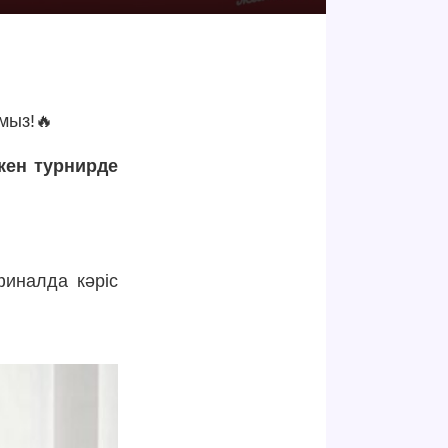
мыз!🔥
кен турнирде
финалда кәріс