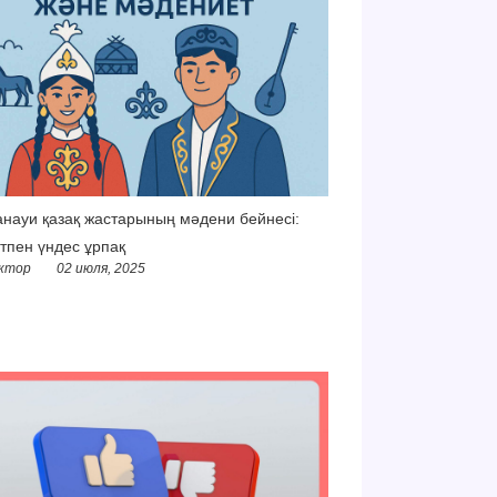
науи қазақ жастарының мәдени бейнесі:
тпен үндес ұрпақ
ктор
02 июля, 2025