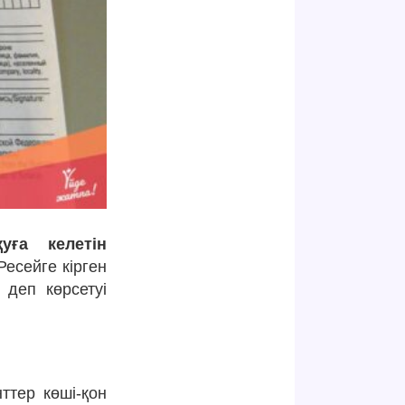
уға келетін
Ресейге кірген
 деп көрсетуі
нттер көші-қон