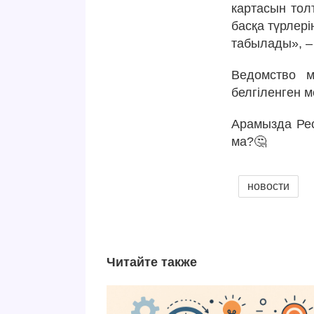
картасын тол
басқа түрлер
табылады», –
Ведомство м
белгіленген 
Арамызда Рес
ма?🤔
новости
Читайте также