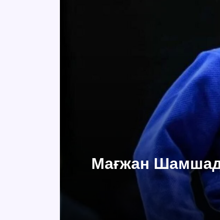
Мағжан Шамшади