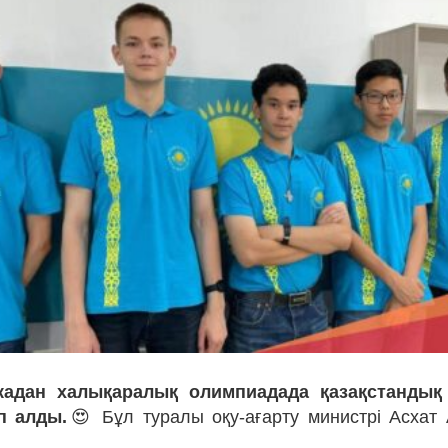
кадан халықаралық олимпиадада қазақстандық
п алды.
😍 Бұл туралы оқу-ағарту министрі Асхат