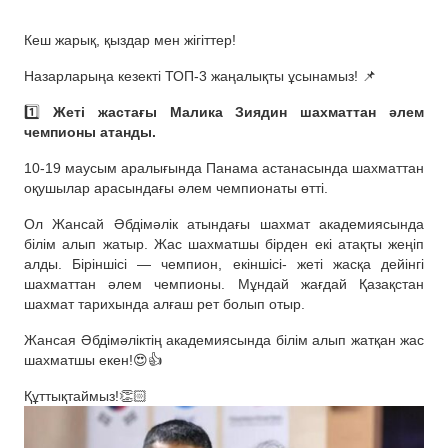
Кеш жарық, қыздар мен жігіттер!
Назарларыңа кезекті ТОП-3 жаңалықты ұсынамыз! 📌
1️⃣
Жеті жастағы Малика Зиядин шахматтан әлем
чемпионы атанды.
10-19 маусым аралығында Панама астанасында шахматтан
оқушылар арасындағы әлем чемпионаты өтті.
Ол Жансай Әбдімәлік атындағы шахмат академиясында
білім алып жатыр. Жас шахматшы бірден екі атақты жеңіп
алды. Біріншісі — чемпион, екіншісі- жеті жасқа дейінгі
шахматтан әлем чемпионы. Мұндай жағдай Қазақстан
шахмат тарихында алғаш рет болып отыр.
Жансая Әбдімәліктің академиясында білім алып жатқан жас
шахматшы екен!😍👍
Құттықтаймыз!👏🏻