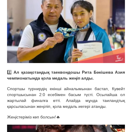
2️⃣
Ал қазақстандық таеквондошы Рита Бәкішева Азия
чемпионатында қола медаль жеңіп алды.
Спортшы турнирдің екінші айналымынан бастап, Кувейт
спортшысынан 2:0 есебімен басым түсті. Осылайша ол
жартылай финалға өтті. Алайда мұнда таиландтық
қарсыласынан жеңіліп, қола медаль иегері атанды.
Жеңістеріміз көп болсын!🔥