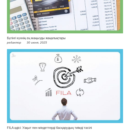
Бүгінгі күннің ең маңызды жаңалықтары
редактор
30 июня, 2025
FILA әдісі: Уақыт пен міндеттерді басқарудың тиімді тәсілі