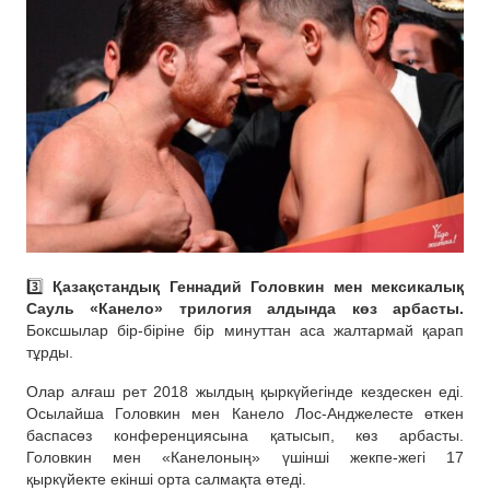
3️⃣
Қазақстандық Геннадий Головкин мен мексикалық
Сауль «Канело» трилогия алдында көз арбасты.
Боксшылар бір-біріне бір минуттан аса жалтармай қарап
тұрды.
Олар алғаш рет 2018 жылдың қыркүйегінде кездескен еді.
Осылайша Головкин мен Канело Лос-Анджелесте өткен
баспасөз конференциясына қатысып, көз арбасты.
Головкин мен «Канелоның» үшінші жекпе-жегі 17
қыркүйекте екінші орта салмақта өтеді.