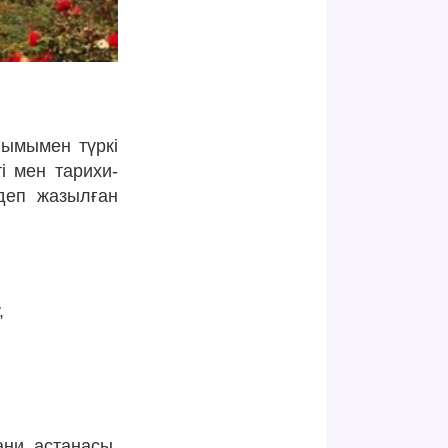
йымымен түркі
і мен тарихи-
 деп жазылған
,
ани астанасы,