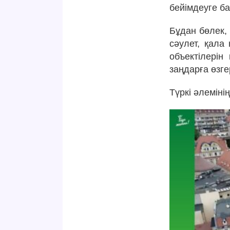
бейімдеуге ба
Бұдан бөлек, 
сәулет, қала
объектілерін
заңдарға өзге
Түркі әлеміні