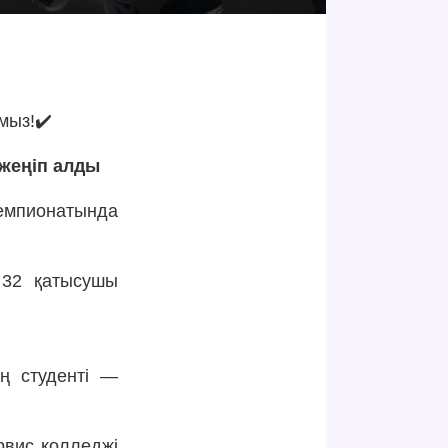
мыз!✔️
 жеңіп алды
емпионатында
 32 қатысушы
ң студенті —
рвис колледжі