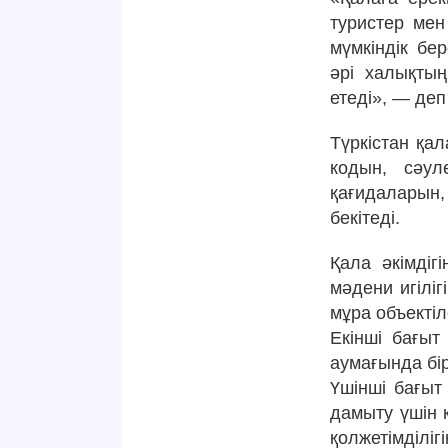
туристер мен
мүмкіндік бе
әрі халықтың
етеді», — деп
Түркістан қа
кодын, сәул
қағидаларын,
бекітеді.
Қала әкімдіг
мәдени игілі
мұра объектіл
Екінші бағыт
аумағында бі
Үшінші бағыт
дамыту үшін 
қолжетімділі