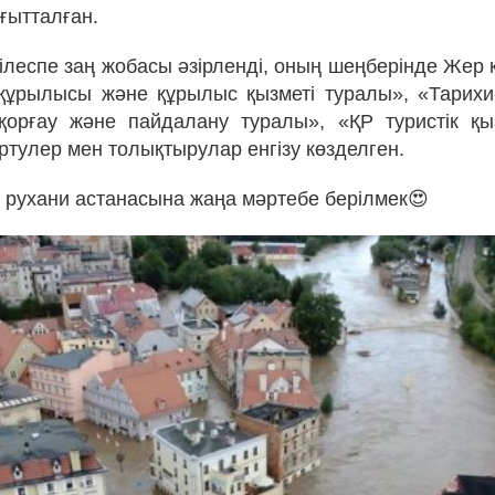
ғытталған.
ілеспе заң жобасы әзірленді, оның шеңберінде Жер 
 құрылысы және құрылыс қызметі туралы», «Тарих
 қорғау және пайдалану туралы», «ҚР туристік қ
ртулер мен толықтырулар енгізу көзделген.
ң рухани астанасына жаңа мәртебе берілмек😍