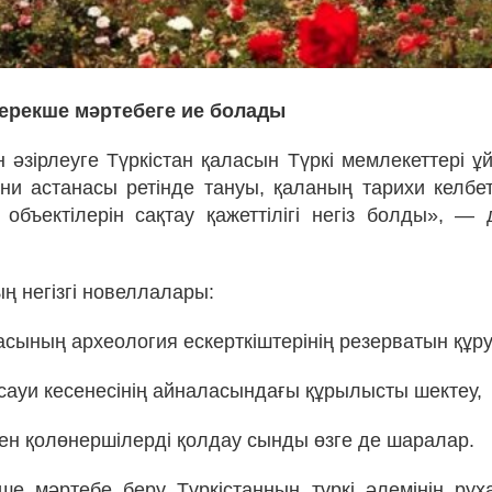
 ерекше мәртебеге ие болады
 әзірлеуге Түркістан қаласын Түркі мемлекеттері ұ
ани астанасы ретінде тануы, қаланың тарихи келбет
объектілерін сақтау қажеттілігі негіз болды», —
ң негізгі новеллалары:
асының археология ескерткіштерінің резерватын құру
сауи кесенесінің айналасындағы құрылысты шектеу,
мен қолөнершілерді қолдау сынды өзге де шаралар.
ше мәртебе беру Түркістанның түркі әлемінің рух