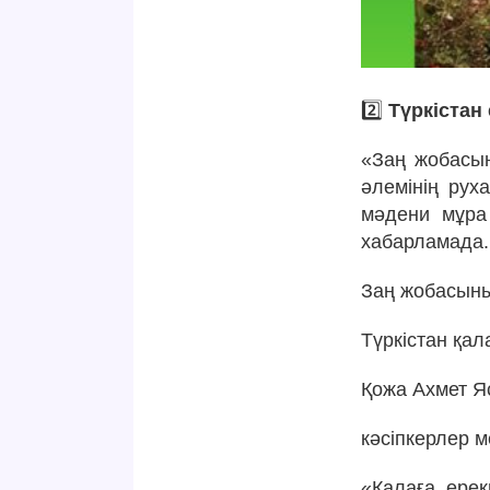
2️⃣
Түркістан
«Заң жобасын
әлемінің рух
мәдени мұра 
хабарламада.
Заң жобасыны
Түркістан қал
Қожа Ахмет Я
кәсіпкерлер 
«Қалаға ерек