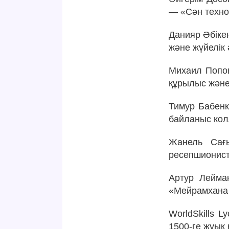
— «Сән техно
Данияр Әбікен
және жүйелік 
Михаил Попов
құрылыс және
Тимур Бабен
байланыс кол
Жанель Сағ
ресепшионист
Артур Лейма
«Мейрамхана 
WorldSkills 
1500-ге жуық 