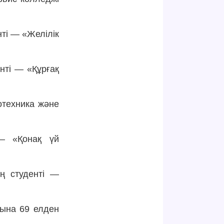
нті — «Желілік
нті — «Құрғақ
техника және
— «Қонақ үй
ң студенті —
тына 69 елден