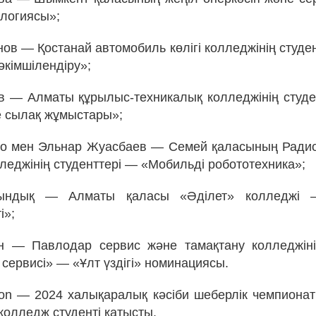
логиясы»;
ов — Қостанай автомобиль көлігі колледжінің студе
әкімшілендіру»;
 — Алматы құрылыс-техникалық колледжінің студе
 сылақ жұмыстары»;
ко мен Эльнар Жуасбаев — Семей қаласының Радио
леджінің студенттері — «Мобильді робототехника»;
ындық — Алматы қаласы «Әділет» колледжі 
і»;
н — Павлодар сервис және тамақтану колледжіні
сервисі» — «Ұлт үздігі» номинациясы.
Lyon — 2024 халықаралық кәсіби шеберлік чемпиона
колледж студенті қатысты.