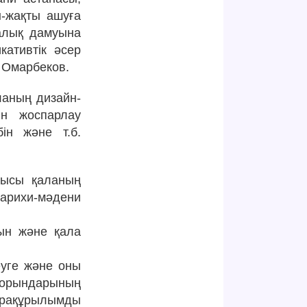
н-жақты ашуға
калық дамуына
кативтік әсер
н Омарбеков.
ланың дизайн-
ын жоспарлау
бін және т.б.
шқысы қаланың
тарихи-мәдени
рын және қала
еуге және оны
қ орындарының
нфрақұрылымды