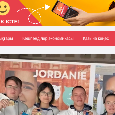
ықтары
Көшпенділер экономикасы
Қазына кеңес