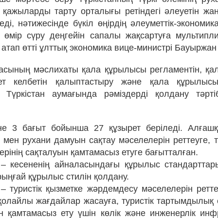
 қажыларды тарту орталығы ретіндегі әлеуетін жа
реді, нәтижесінде бүкіл өңірдің әлеуметтік-экономи
 өмір сүру деңгейін сапалы жақсартуға мультипли
 атап өтті ұлттық экономика вице-министрі Бауыржа
ласының мәслихаты қала құрылысы регламентін, қа
ет келбетін қалыптастыру және қала құрылыс
 Түркістан аумағында рәміздерді қолдану тәрті
іне 3 бағыт бойынша 27 құзырет беріледі. Алға
гі мен рухани дамуын сақтау мәселелерін реттеуге, 
ерінің сақталуын қамтамасыз етуге бағытталған.
 – кесененің айналасындағы құрылыс стандартта
рыңғай құрылыс стилін қолдану.
 – туристік қызметке жәрдемдесу мәселелерін ретт
қолайлы жағдайлар жасауға, туристік тартымдылы
гін қамтамасыз ету үшін көлік және инженерлік и