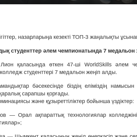
!
ігіттер, назарларыңа кезекті ТОП-3 жаңалықты ұсына
дық студенттер әлем чемпионатында 7 медальон
Лион қаласында өткен 47-ші WorldSkills әлем ч
 колледж студенттері 7 медальон жеңіп алды.
андықтар бәсекесінде біздің еліміздің намысын
қаралық сарапшы қорғады.
номинациясы және құзыреттіліктер бойынша үздіктер:
ов — Орал ақпараттық технологиялар колледжіні
гиялар»;
ва — Шымкент қаласының жеңіл өнеркәсіп және се