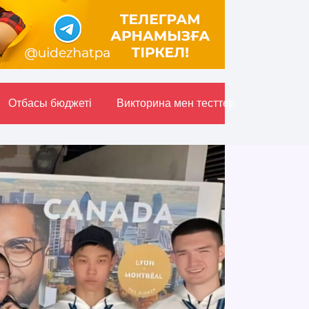
Отбасы бюджетi
Викторина мен тесттер