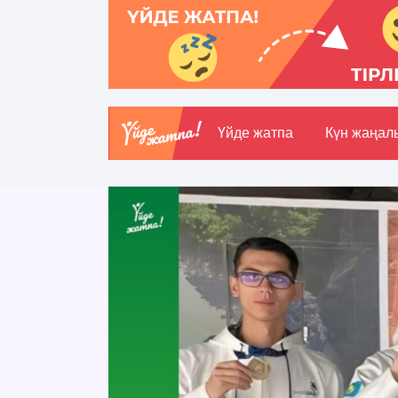
Үйде жатпа
Күн жаңал