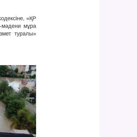
кодексіне, «ҚР
и-мәдени мұра
ызмет туралы»