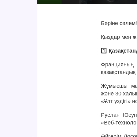
Бәріне сәлем
Қыздар мен ж
1️⃣
Қазақстан
Францияның 
қазақстандық
Жұмысшы мам
және 30 халы
«Ұлт үздігі» 
Руслан Юсуп
«Веб-техноло
Әйгерім Досо