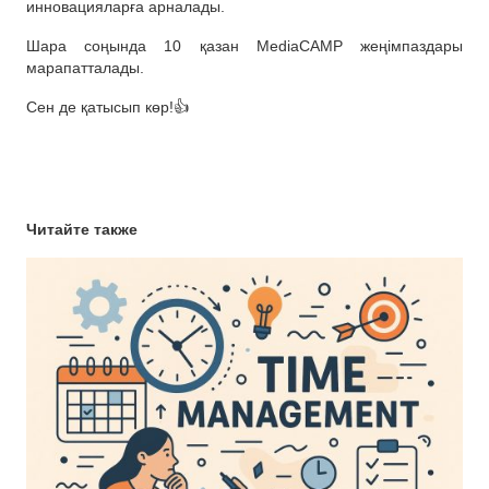
инновацияларға арналады.
Шара соңында 10 қазан MediaCAMP жеңімпаздары
марапатталады.
Сен де қатысып көр!👍
Читайте также