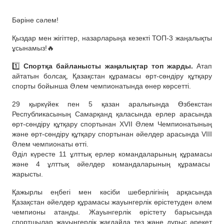
Бәріне сәлем!
Қыздар мен жігіттер, назарларыңа кезекті ТОП-3 жаңалықты
ұсынамыз!🔥
1️⃣
Спортқа байланысты жаңалықтар топ жарды.
Атап
айтатын болсақ, Қазақстан құрамасы өрт-сөндіру құтқару
спорты бойынша Әлем чемпионатында өнер көрсетті.
29 қыркүйек пен 5 қазан аралығында Өзбекстан
Республикасының Самарқанд қаласында ерлер арасында
өрт-сөндіру құтқару спортынан XVII Әлем Чемпионатының
және өрт-сөндіру құтқару спортынан әйелдер арасында VІII
Әлем чемпионаты өтті.
Әділ күресте 11 ұлттық ерлер командаларының құрамасы
және 4 ұлттық әйелдер командаларының құрамасы
жарысты.
Қажырлы еңбегі мен кәсіби шеберлігінің арқасында
Қазақстан әйелдер құрамасы жауынгерлік өрістетуден әлем
чемпионы атанды. Жауынгерлік өрістету барысында
спортшылар жауынгерлік жағдайда тез және дұрыс әрекет