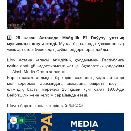
2️⃣
25 қазан Астанада Máńgilik El Daýysy ұлттық
музыкалық шоуы өтеді.
Мұнда бір сахнада Қазақстанның
үздік әртістері бүкіл елдің сүйікті әндерін орындайды.
Шоу Астана қаласы әкімдігінің қолдауымен Республика
күніне орай ұйымдастырылып жатыр. Ақпараттық қолдаушы
— Alash Media Group холдингі.
Барша қазақстандықты біріктіріп, сахнаның үздік әртістері
мен көрермен арасындағы шекараны өшіретін шоу —
еліміздің басты мерекесі 25 қазан күні сағат 19:00-де
Бейбітшілік және келісім сарайында өтеді.
Шоуға барып, көңіл көтеріп қайт!😍😍😍