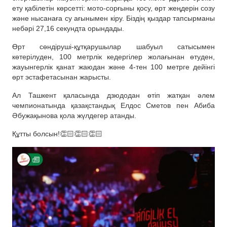
ету қабілетін көрсетті: мото-сорғыны қосу, өрт жеңдерін созу
және нысанаға су ағынымен кіру. Біздің қыздар тапсырманы
небәрі 27,16 секундта орындады.
Өрт сөндіруші-құтқарушылар шабуыл сатысымен
көтерілуден, 100 метрлік кедергілер жолағынан өтуден,
жауынгерлік қанат жаюдан және 4-тен 100 метрге дейінгі
өрт эстафетасынан жарысты.
Ал Ташкент қаласында дзюдодан өтіп жатқан әлем
чемпионатында қазақстандық Елдос Сметов пен Абиба
Әбужақынова қола жүлдегер атанды.
Құтты болсын!👏🏻👏🏻👏🏻