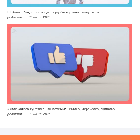
FILA әдісі: Уақыт пен міндеттерді басқарудың тиімді тәсілі
редактор
30 июня, 2025
«Үйде жатпа» күнтізбесі. 30 маусым: Есімдер, мерекелер, оқиғалар
редактор
30 июня, 2025