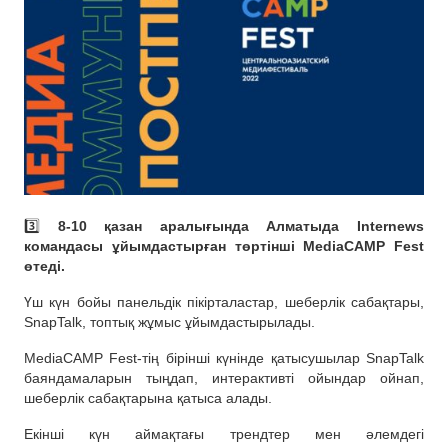
3️⃣
8-10 қазан аралығында Алматыда Internews
командасы ұйымдастырған төртінші MediaCAMP Fest
өтеді.
Үш күн бойы панельдік пікірталастар, шеберлік сабақтары,
SnapTalk, топтық жұмыс ұйымдастырылады.
MediaCAMP Fest-тің бірінші күнінде қатысушылар SnapTalk
баяндамаларын тыңдап, интерактивті ойындар ойнап,
шеберлік сабақтарына қатыса алады.
Екінші күн аймақтағы трендтер мен әлемдегі