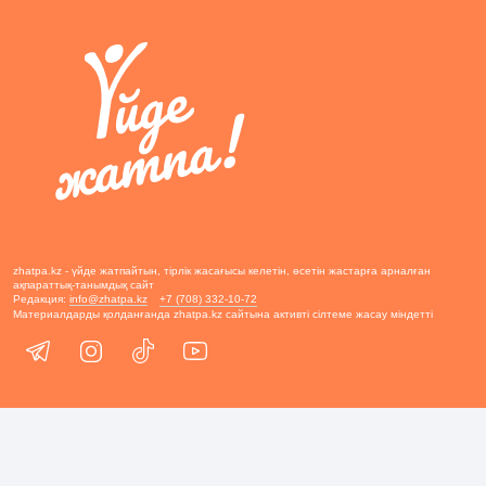
zhatpa.kz - үйде жатпайтын, тірлік жасағысы келетін, өсетін жастарға арналған
ақпараттық-танымдық сайт
Редакция:
info@zhatpa.kz
+7 (708) 332-10-72
Материалдарды қолданғанда zhatpa.kz сайтына активті сілтеме жасау міндетті