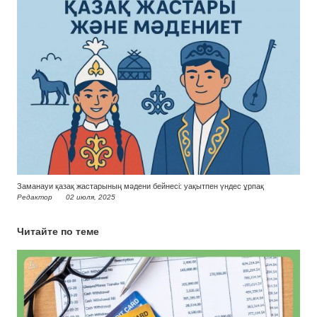
Заманауи қазақ жастарының мәдени бейнесі: уақытпен үндес ұрпақ
Редактор
02 июля, 2025
Читайте по теме