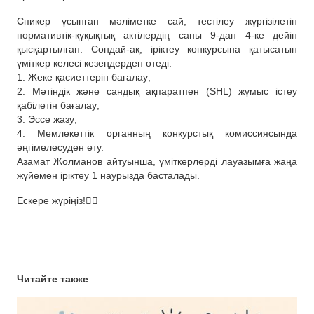
Спикер ұсынған мәліметке сай, тестілеу жүргізілетін
нормативтік-құқықтық актілердің саны 9-дан 4-ке дейін
қысқартылған. Сондай-ақ, іріктеу конкурсына қатысатын
үміткер келесі кезеңдерден өтеді:
1. Жеке қасиеттерін бағалау;
2. Мәтіндік және сандық ақпаратпен (SHL) жұмыс істеу
қабілетін бағалау;
3. Эссе жазу;
4. Мемлекеттік органның конкурстық комиссиясында
әңгімелесуден өту.
Азамат Жолманов айтуынша, үміткерлерді лауазымға жаңа
жүйемен іріктеу 1 наурызда басталады.
Ескере жүріңіз!☝🏻
Читайте также