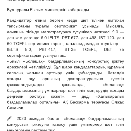
Бұл туралы Ғылым министрлігі хабарлады.
Кандидаттар өтінім берген кезде шет тілінен емтихан
тапсырғаны туралы сертификат ұсынады. Мысалға,
ағылшын тілінде магистратураға түсушілер нәтижесі 9.0 —
ден кем дегенде 6.0 IELTS, PBT 677- ден 498, IBT 120- дан
60 TOEFL сертификаттарын, тағылымдамадан өтушілер —
IELTS 5.0, PBT-417, IBT-35 TOEFL, DET 75
сертификаттарын ұсынуы тиіс.
«Биыл «Болашақ» бағдарламасының конкурстық іріктеу
ережелері жетілдірілді. Бұл шара кандидаттардың құрамын
сапалық жағынан арттыру үшін қабылданды. Шетелдік
жоғары оқу орнының докторантурасына түсетін
қазақстандықтарды қоспағанда, «Болашақ»
бағдарламасының үміткерлері шет тілін меңгерудің жоғары
деңгейін растауы қажет», — деді «Халықаралық
бағдарламалар орталығы» АҚ Басқарма төрағасы Олжас
Сәкенов.
🖋️ 2023 жылдан бастап «Болашақ» бағдарламасының
конкурстық іріктеуіне қатысу үшін үміткерлер шет тілін
меңгергенін растауы тиіс.