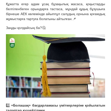
Құжатта егер адам ұсақ бұзақылық жасаса, қоқыстарды
белгіленбеген орындарға тастаса, мұндай құқық бұзушыға
бірнеше АЕК көлемінде айыппұл салудың орнына қоғамдық
жұмыстарға тартуға болатыны айтылған.📌
Заңды қолдайсың ба?🤔
2️⃣
«Болашақ» бағдарламасы үміткерлеріне қойылатын
талаптар күшейтілмек.