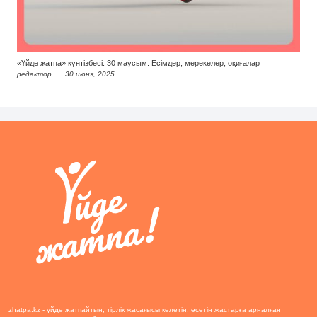
«Үйде жатпа» күнтізбесі. 30 маусым: Есімдер, мерекелер, оқиғалар
редактор
30 июня, 2025
zhatpa.kz - үйде жатпайтын, тірлік жасағысы келетін, өсетін жастарға арналған