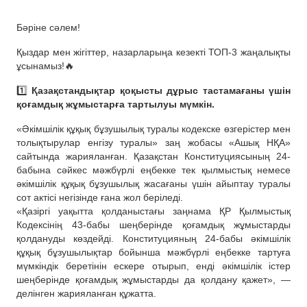
Бәріне сәлем!
Қыздар мен жігіттер, назарларыңа кезекті ТОП-3 жаңалықты
ұсынамыз!🔥
1️⃣
Қазақстандықтар қоқысты дұрыс тастамағаны үшін
қоғамдық жұмыстарға тартылуы мүмкін.
«Әкімшілік құқық бұзушылық туралы кодекске өзгерістер мен
толықтырулар енгізу туралы» заң жобасы «Ашық НҚА»
сайтында жарияланған. Қазақстан Конституциясының 24-
бабына сәйкес мәжбүрлі еңбекке тек қылмыстық немесе
әкімшілік құқық бұзушылық жасағаны үшін айыптау туралы
сот актісі негізінде ғана жол беріледі.
«Қазіргі уақытта қолданыстағы заңнама ҚР Қылмыстық
Кодексінің 43-бабы шеңберінде қоғамдық жұмыстарды
қолдануды көздейді. Конституцияның 24-бабы әкімшілік
құқық бұзушылықтар бойынша мәжбүрлі еңбекке тартуға
мүмкіндік беретінін ескере отырып, енді әкімшілік істер
шеңберінде қоғамдық жұмыстарды да қолдану қажет», —
делінген жарияланған құжатта.