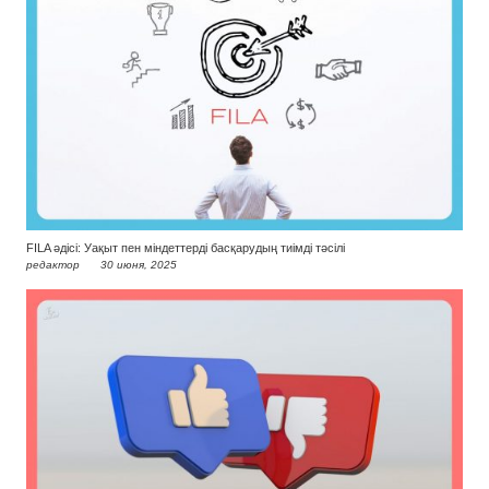
FILA әдісі: Уақыт пен міндеттерді басқарудың тиімді тәсілі
редактор
30 июня, 2025