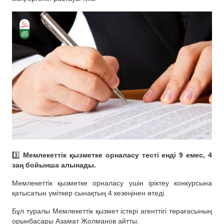
3️⃣
Мемлекеттік қызметке орналасу тесті енді 9 емес, 4
заң бойынша алынады.
Мемлекеттік қызметке орналасу үшін іріктеу конкурсына
қатысатын үміткер сынақтың 4 кезеңінен өтеді.
Бұл туралы Мемлекеттік қызмет істері агенттігі төрағасының
орынбасары Азамат Жолманов айтты.