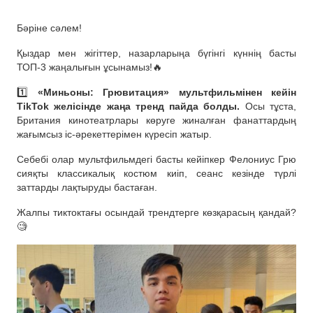
Бәріне сәлем!
Қыздар мен жігіттер, назарларыңа бүгінгі күннің басты
ТОП-3 жаңалығын ұсынамыз!🔥
1️⃣
«Миньоны: Грювитация» мультфильмінен кейін
TikTok желісінде жаңа тренд пайда болды.
Осы тұста,
Британия кинотеатрлары көруге жиналған фанаттардың
жағымсыз іс-әрекеттерімен күресіп жатыр.
Себебі олар мультфильмдегі басты кейіпкер Фелониус Грю
сияқты классикалық костюм киіп, сеанс кезінде түрлі
заттарды лақтыруды бастаған.
Жалпы тиктоктағы осындай трендтерге көзқарасың қандай?
🧐