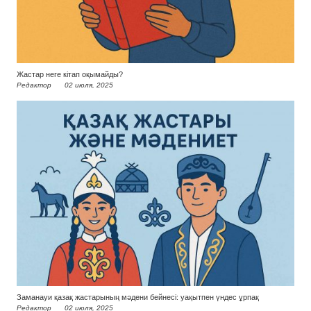
Жастар неге кітап оқымайды?
Редактор
02 июля, 2025
Заманауи қазақ жастарының мәдени бейнесі: уақытпен үндес ұрпақ
Редактор
02 июля, 2025