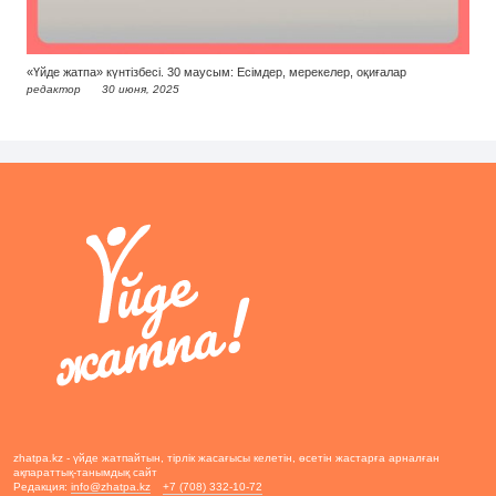
«Үйде жатпа» күнтізбесі. 30 маусым: Есімдер, мерекелер, оқиғалар
редактор
30 июня, 2025
zhatpa.kz - үйде жатпайтын, тірлік жасағысы келетін, өсетін жастарға арналған
ақпараттық-танымдық сайт
Редакция:
info@zhatpa.kz
+7 (708) 332-10-72