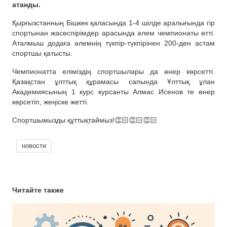
атанды.
Қырғызстанның Бішкек қаласында 1-4 шілде аралығында гір
спортынан жасөспірімдер арасында әлем чемпионаты өтті.
Аталмыш додаға әлемнің түкпір-түкпірінен 200-ден астам
спортшы қатысты.
Чемпионатта еліміздің спортшылары да өнер көрсетті.
Қазақстан ұлттық құрамасы сапында Ұлттық ұлан
Академиясының 1 курс курсанты Алмас Исенов те өнер
көрсетіп, жеңіске жетті.
Спортшымызды құттықтаймыз!👏🏻👏🏻👏🏻
новости
Читайте также