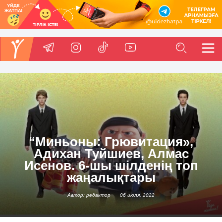
“Миньоны: Грювитация»,
Адихан Туйшиев, Алмас
Исенов. 6-шы шілденің топ
жаңалықтары
Автор: редактор
06 июля, 2022