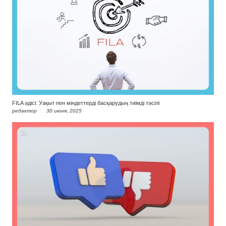
FILA әдісі: Уақыт пен міндеттерді басқарудың тиімді тәсілі
редактор
30 июня, 2025