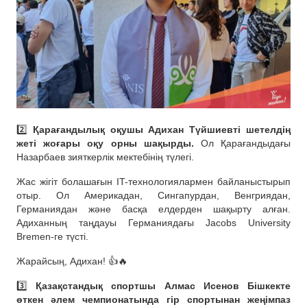
2️⃣
Қарағандылық оқушы Адихан Түйшиевті шетелдің
жеті жоғары оқу орны шақырды.
Ол Қарағандыдағы
Назарбаев зияткерлік мектебінің түлегі.
Жас жігіт болашағын IT-технологиялармен байланыстырып
отыр. Ол Америкадан, Сингапурдан, Венгриядан,
Германиядан және басқа елдерден шақырту алған.
Адиханның таңдауы Германиядағы Jacobs University
Bremen-ге түсті.
Жарайсың, Адихан! 👍🔥
3️⃣
Қазақстандық спортшы Алмас Исенов Бішкекте
өткен әлем чемпионатында гір спортынан жеңімпаз