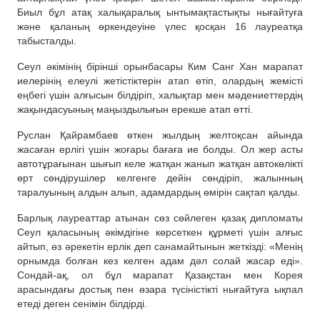
Биыл бұл атақ халықаралық ынтымақтастықты нығайтуға
және қаланың өркендеуіне үлес қосқан 16 лауреатқа
табысталды.
Сеул әкімінің бірінші орынбасары Ким Санг Хан марапат
иелерінің елеулі жетістіктерін атап өтіп, олардың жемісті
еңбегі үшін алғысын білдіріп, халықтар мен мәдениеттердің
жақындасуының маңыздылығын ерекше атап өтті.
Руслан Қайрамбаев өткен жылдың желтоқсан айында
жасаған ерлігі үшін жоғары бағаға ие болды. Ол жер асты
автотұрағынан шығып келе жатқан жанып жатқан автокөлікті
өрт сөндірушілер келгенге дейін сөндіріп, жалынның
таралуының алдын алып, адамдардың өмірін сақтап қалды.
Барлық лауреаттар атынан сөз сөйлеген қазақ дипломаты
Сеул қаласының әкімдігіне көрсеткен құрметі үшін алғыс
айтып, өз әрекетін ерлік деп санамайтынын жеткізді: «Менің
орнымда болған кез келген адам дәл солай жасар еді».
Сондай-ақ, ол бұл марапат Қазақстан мен Корея
арасындағы достық пен өзара түсіністікті нығайтуға ықпал
етеді деген сенімін білдірді.