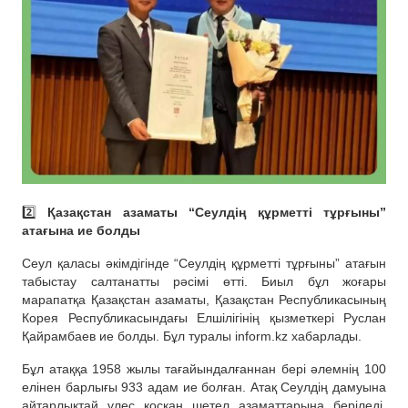
2️⃣
Қазақстан азаматы “Сеулдің құрметті тұрғыны”
атағына ие болды
Сеул қаласы әкімдігінде “Сеулдің құрметті тұрғыны” атағын
табыстау салтанатты рәсімі өтті. Биыл бұл жоғары
марапатқа Қазақстан азаматы, Қазақстан Республикасының
Корея Республикасындағы Елшілігінің қызметкері Руслан
Қайрамбаев ие болды. Бұл туралы inform.kz хабарлады.
Бұл атаққа 1958 жылы тағайындалғаннан бері әлемнің 100
елінен барлығы 933 адам ие болған. Атақ Сеулдің дамуына
айтарлықтай үлес қосқан шетел азаматтарына беріледі.