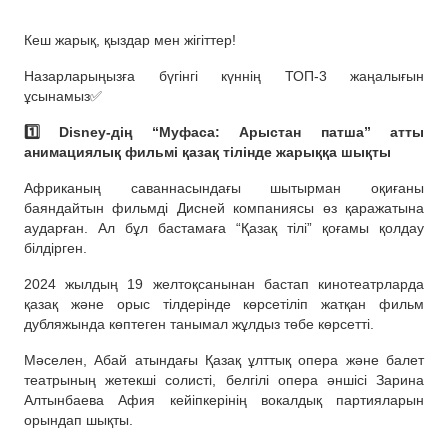
Кеш жарық, қыздар мен жігіттер!
Назарларыңызға бүгінгі күннің ТОП-3 жаңалығын
ұсынамыз✅
1️⃣ Disney-дің “Муфаса: Арыстан патша” атты
анимациялық фильмі қазақ тілінде жарыққа шықты
Африканың саваннасындағы шытырман оқиғаны
баяндайтын фильмді Дисней компаниясы өз қаражатына
аударған. Ал бұл бастамаға “Қазақ тілі” қоғамы қолдау
білдірген.
2024 жылдың 19 желтоқсанынан бастап кинотеатрларда
қазақ және орыс тілдерінде көрсетіліп жатқан фильм
дубляжында көптеген танымал жұлдыз төбе көрсетті.
Мәселен, Абай атындағы Қазақ ұлттық опера және балет
театрының жетекші солисті, белгілі опера әншісі Зарина
Алтынбаева Афия кейіпкерінің вокалдық партияларын
орындап шықты.