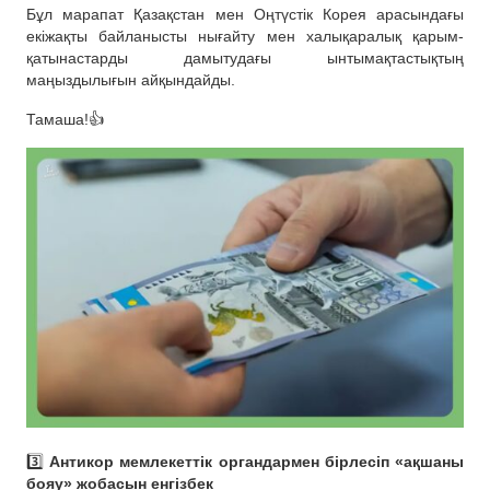
Бұл марапат Қазақстан мен Оңтүстік Корея арасындағы
екіжақты байланысты нығайту мен халықаралық қарым-
қатынастарды дамытудағы ынтымақтастықтың
маңыздылығын айқындайды.
Тамаша!👍
3️⃣
Антикор мемлекеттік органдармен бірлесіп «ақшаны
бояу» жобасын енгізбек