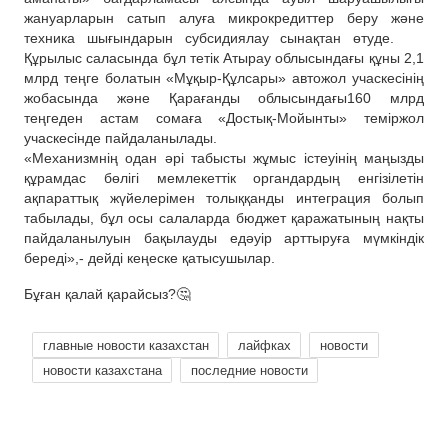
жануарларын сатып алуға микрокредиттер беру және
техника шығындарын субсидиялау сынақтан өтуде.
Құрылыс саласында бұл тетік Атырау облысындағы құны 2,1
млрд теңге болатын «Мұқыр-Құлсары» автожол учаскесінің
жобасында және Қарағанды облысындағы160 млрд
теңгеден астам сомаға «Достық-Мойынты» теміржол
учаскесінде пайдаланылады.
«Механизмнің одан әрі табысты жұмыс істеуінің маңызды
құрамдас бөлігі мемлекеттік органдардың енгізілетін
ақпараттық жүйелерімен толыққанды интеграция болып
табылады, бұл осы салаларда бюджет қаражатының нақты
пайдаланылуын бақылауды едәуір арттыруға мүмкіндік
береді»,- дейді кеңеске қатысушылар.
Бұған қалай қарайсыз?🤔
главные новости казахстан
лайфках
новости
новости казахстана
последние новости