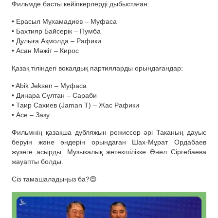
Фильмде басты кейіпкерлерді дыбыстаған:
• Ерасыл Мұхамадиев – Муфаса
• Бахтияр Байсерік – Пумба
• Дулыға Ақмолда – Рафики
• Асан Мәжіт – Кирос
Қазақ тіліндегі вокалдық партияларды орындағандар:
• Abik Jeksen – Муфаса
• Динара Сұлтан – Сараби
• Таир Сахиев (Jaman T) – Жас Рафики
• Ace – Зазу
Фильмнің қазақша дубляжын режиссер әрі Таканың дауыс
беруін және әндерін орындаған Шах-Мұрат Ордабаев
жүзеге асырды. Музыкалық жетекшілікке Әнел Сіргебаева
жауапты болды.
Сіз тамашаладыңыз ба?😍