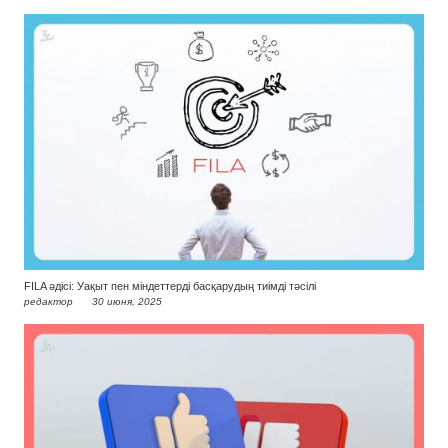
FILA әдісі: Уақыт пен міндеттерді басқарудың тиімді тәсілі
редактор
30 июня, 2025