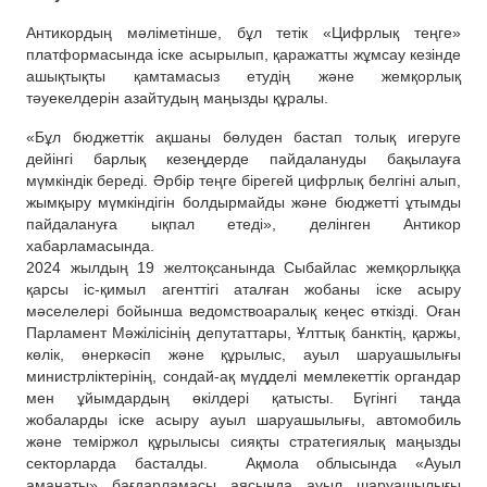
Антикордың мәліметінше, бұл тетік «Цифрлық теңге»
платформасында іске асырылып, қаражатты жұмсау кезінде
ашықтықты қамтамасыз етудің және жемқорлық
тәуекелдерін азайтудың маңызды құралы.
«Бұл бюджеттік ақшаны бөлуден бастап толық игеруге
дейінгі барлық кезеңдерде пайдалануды бақылауға
мүмкіндік береді. Әрбір теңге бірегей цифрлық белгіні алып,
жымқыру мүмкіндігін болдырмайды және бюджетті ұтымды
пайдалануға ықпал етеді», делінген Антикор
хабарламасында.
2024 жылдың 19 желтоқсанында Сыбайлас жемқорлыққа
қарсы іс-қимыл агенттігі аталған жобаны іске асыру
мәселелері бойынша ведомствоаралық кеңес өткізді. Оған
Парламент Мәжілісінің депутаттары, Ұлттық банктің, қаржы,
көлік, өнеркәсіп және құрылыс, ауыл шаруашылығы
министрліктерінің, сондай-ақ мүдделі мемлекеттік органдар
мен ұйымдардың өкілдері қатысты. Бүгінгі таңда
жобаларды іске асыру ауыл шаруашылығы, автомобиль
және теміржол құрылысы сияқты стратегиялық маңызды
секторларда басталды. Ақмола облысында «Ауыл
аманаты» бағдарламасы аясында ауыл шаруашылығы