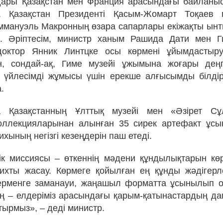
дары Қазақстан мен Франция арасындағы байланы
. Қазақстан Президенті Қасым-Жомарт Тоқаев
ммануэль Макронның өзара сапарлары екіжақты ын
і. Әріптесім, министр ханым Рашида Дати мен Г
 доктор Янник Линтцке осы көрмені ұйымдастыру
н, сондай-ақ, Гиме музейі ұжымына жоғары деңге
мен үйлесімді жұмысы үшін ерекше алғысымды білдір
.
а Қазақстанның Ұлттық музейі мен «Әзірет Сұ
оллекцияларынан алынған 35 сирек артефакт ұсы
ихының негізгі кезеңдерін паш етеді.
ік миссиясы – өткеннің мәдени құндылықтарын кө
ихты жасау. Көрмеге қойылған ең құнды жәдігер
ерменге заманауи, жаңашыл форматта ұсынылып от
ң – елдеріміз арасындағы қарым-қатынастардың д
тырмыз», – деді министр.