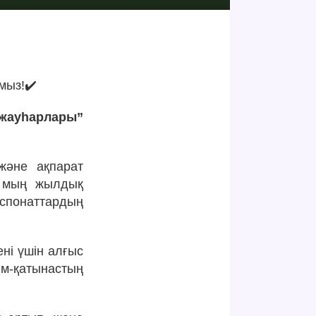
мыз!✔️
 жауһарлары”
және ақпарат
ш мың жылдық
спонаттардың
ні үшін алғыс
м-қатынастың