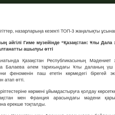
!
ігіттер, назарларыңа кезекті ТОП-3 жаңалықты ұсына
ың әйгілі Гиме музейінде “Қазақстан: Ұлы Дала
салтанатты ашылуы өтті
натында Қазақстан Республикасының Мәдениет 
да Балаева әлем тарихындағы Ұлы даланың ү
ни феноменін паш ететін көрмедегі бірегей эк
 атап өтті.
ріптестеріне көрмені ұйымдастыруға қолдау көрсетке
азақстан мен Франция арасындағы мәдени қары
на ерекше тоқталды.