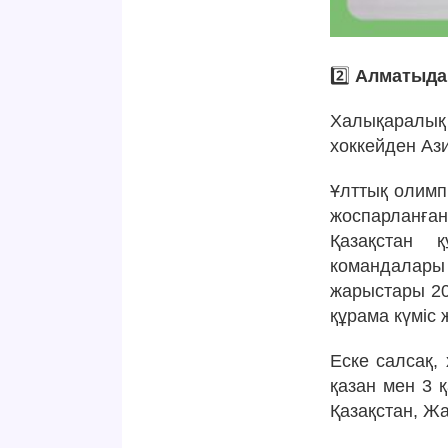
2️⃣
Алматыда 
Халықаралық
хоккейден Аз
Ұлттық олимп
жоспарланған
Қазақстан 
командалар
жарыстары 20
құрама күміс
Еске салсақ,
қазан мен 3 
Қазақстан, Ж