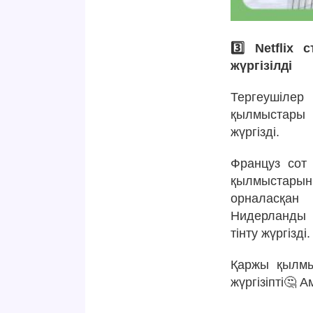
3️⃣ Netflix
жүргізілді
Тергеушілер
қылмыстары 
жүргізді.
Француз сот 
қылмыстарын
орналасқан 
Нидерланды б
тінту жүргізді.
Қаржы қылмыс
жүргізіпті🤔 