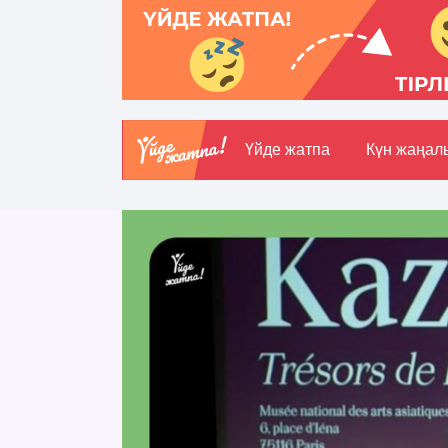
Үйде жатпа
Күн жаңал