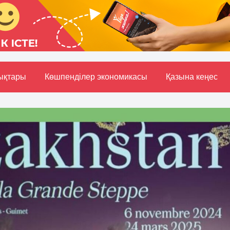
ықтары
Көшпенділер экономикасы
Қазына кеңес