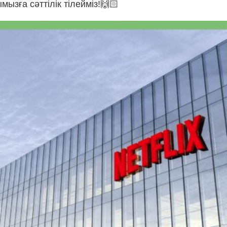
зға сәттілік тілейміз!🙌🏻