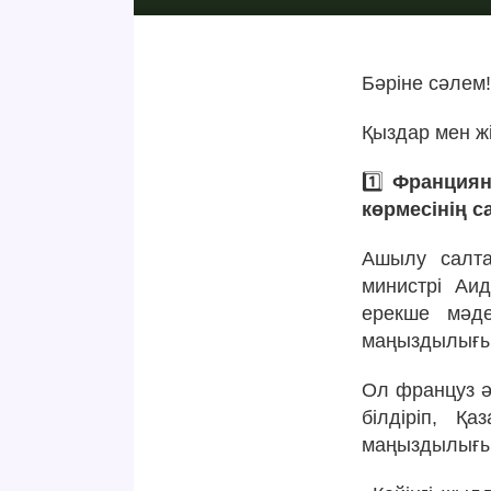
Бәріне сәлем
Қыздар мен ж
1️⃣
Франциян
көрмесінің 
Ашылу салта
министрі Аи
ерекше мәде
маңыздылығын
Ол француз ә
білдіріп, Қ
маңыздылығы