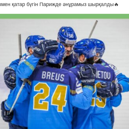
мен қатар бүгін Парижде әнұрамыз шырқалды🔥