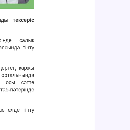
мды тексеріс
ерінде салық
ясында тінту
аңертең қаржы
 орталығында
әл осы сәтте
таб-пәтерінде
ше елде тінту