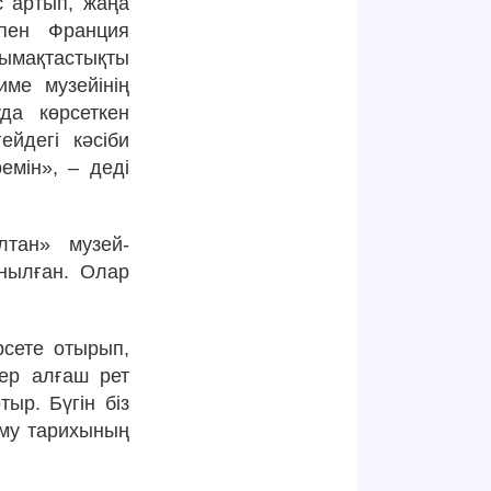
с артып, жаңа
 пен Франция
тымақтастықты
име музейінің
да көрсеткен
йдегі кәсіби
емін», – деді
лтан» музей-
нылған. Олар
рсете отырып,
лер алғаш рет
ыр. Бүгін біз
аму тарихының