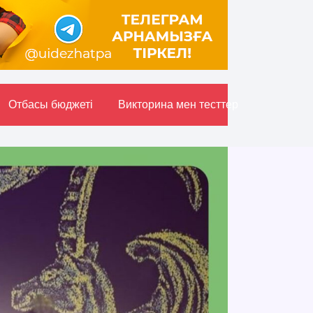
Отбасы бюджетi
Викторина мен тесттер