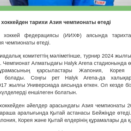
хоккейден тарихи Азия чемпионаты өтеді
 хоккей федерациясы (ИИХФ) аясында тарихт
ия чемпионаты өтеді.
иадалық комитеттің мәліметінше, турнир 2024 жылғы
. Чемпионат Алматыдағы Halyk Arena стадионында ө
құрамасының қарсыластары Жапония, Корея
ы болады. Соңғы рет Halyk Arena-да халықар
17 жылғы Универсиада аясында өткен. Ол кезде бізд
 жүлделерді еншілеген болатын.
 хоккейден әйелдер арасындағы Азия чемпионаты 
қараша аралығында Қытай астанасы Бейжіңде өтеді
апония, Корея және Қытай елдерінің құрамалары да 