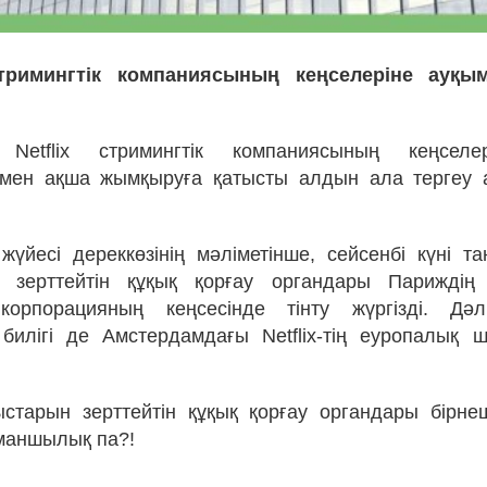
 стримингтік компаниясының кеңселеріне ауқы
 Netflix стримингтік компаниясының кеңсел
мен ақша жымқыруға қатысты алдын ала тергеу а
жүйесі дереккөзінің мәліметінше, сейсенбі күні т
 зерттейтін құқық қорғау органдары Париждің
корпорацияның кеңсесінде тінту жүргізді. Д
илігі де Амстердамдағы Netflix-тің еуропалық ш
тарын зерттейтін құқық қорғау органдары бірне
Аманшылық па?!