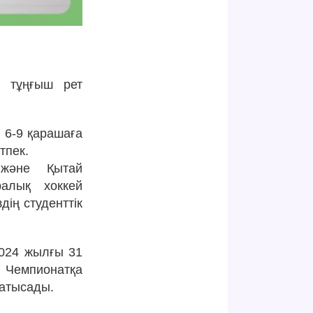
а тұңғыш рет
 6-9 қарашаға
тпек.
 және Қытай
алық хоккей
ің студенттік
2024 жылғы 31
. Чемпионатқа
қатысады.