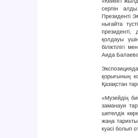
«Кейінгі жыл
серпін алды
Президенті Э
нығайта түст
президенті,
қолдауы үші
біліктілігі 
Аида Балаева
Экспозицияд
қорығының к
Қазақстан тар
«Музейдің би
заманауи тар
шетелдік көр
жаңа тарихты
куәсі болып о