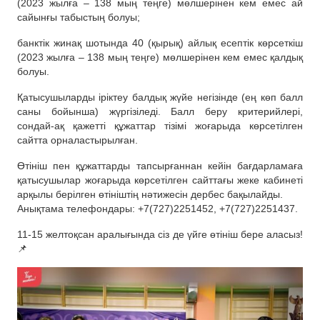
(2023 жылға – 138 мың теңге) мөлшерінен кем емес ай
сайынғы табыстың болуы;
банктік жинақ шотында 40 (қырық) айлық есептік көрсеткіш
(2023 жылға – 138 мың теңге) мөлшерінен кем емес қалдық
болуы.
Қатысушыларды іріктеу балдық жүйе негізінде (ең көп балл
саны бойынша) жүргізіледі. Балл беру критерийлері,
сондай-ақ қажетті құжаттар тізімі жоғарыда көрсетілген
сайтта орналастырылған.
Өтініш пен құжаттарды тапсырғаннан кейін бағдарламаға
қатысушылар жоғарыда көрсетілген сайттағы жеке кабинеті
арқылы берілген өтініштің нәтижесін дербес бақылайды.
Анықтама телефондары: +7(727)2251452, +7(727)2251437.
11-15 желтоқсан аралығында сіз де үйге өтініш бере аласыз!
📌