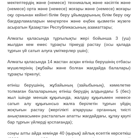
мектептердің және (немесе) техникалық және кәсіптік және
(немесе) орта және (немесе) жоғары және (немесе) жоғары
оқу орнынан кейінгі білім беру ұйымдарының білім беру оқу
бағдарламаларын меңгерген және еңбек қызметін жүзеге
асыратын Қазақстан Республикасының азаматтары;
Алматы қаласында тұрғылықты жері бойынша 3 (үш)
жылдан кем емес тұрақты тіркеуді растау (осы қалада
тұрғын үй сатып алуға үміткерлер үшін);
Алматы қаласында 14 жастан асқан өтініш берушінің отбасы
мүшелерінің (жұбайы және болған жағдайда балалары)
тұрақты тіркелуі;
өтініш берушінің, жұбайының (зайыбының), кәмелетке
толмаған балаларының өтініш берудің алдындағы 5 (бес)
жыл ішінде меншік құқығында, жалдау құқығымен немесе
сатып алу құқығынсыз жалға берілетін тұрғын үйдің
жоқтығын растау (жергілікті атқарушы органның тиісті
анықтамасымен расталатын апатты жағдайдағы, құлау қаупі
бар тұрғын үйлерді қоспағанда);
соңғы алты айда кемінде 40 (қырық) айлық есептік көрсеткіш