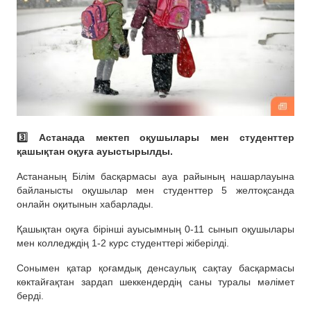
3️⃣ Астанада мектеп оқушылары мен студенттер
қашықтан оқуға ауыстырылды.
Астананың Білім басқармасы ауа райының нашарлауына
байланысты оқушылар мен студенттер 5 желтоқсанда
онлайн оқитынын хабарлады.
Қашықтан оқуға бірінші ауысымның 0-11 сынып оқушылары
мен колледждің 1-2 курс студенттері жіберілді.
Сонымен қатар қоғамдық денсаулық сақтау басқармасы
көктайғақтан зардап шеккендердің саны туралы мәлімет
берді.