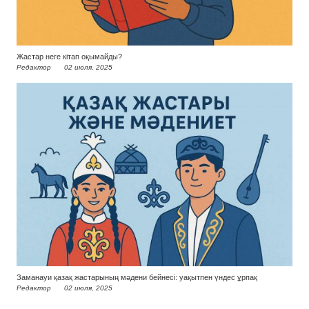
Жастар неге кітап оқымайды?
Редактор
02 июля, 2025
Заманауи қазақ жастарының мәдени бейнесі: уақытпен үндес ұрпақ
Редактор
02 июля, 2025