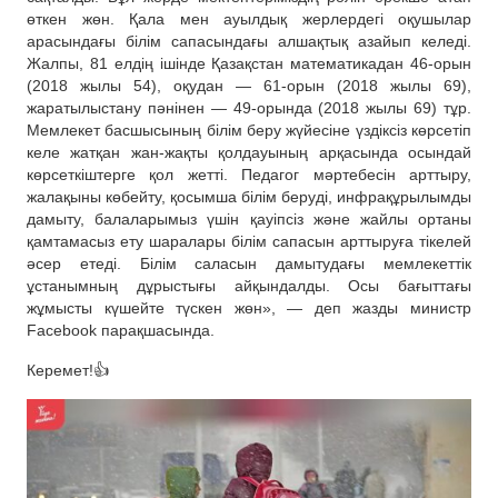
өткен жөн. Қала мен ауылдық жерлердегі оқушылар
арасындағы білім сапасындағы алшақтық азайып келеді.
Жалпы, 81 елдің ішінде Қазақстан математикадан 46-орын
(2018 жылы 54), оқудан — 61-орын (2018 жылы 69),
жаратылыстану пәнінен — 49-орында (2018 жылы 69) тұр.
Мемлекет басшысының білім беру жүйесіне үздіксіз көрсетіп
келе жатқан жан-жақты қолдауының арқасында осындай
көрсеткіштерге қол жетті. Педагог мәртебесін арттыру,
жалақыны көбейту, қосымша білім беруді, инфрақұрылымды
дамыту, балаларымыз үшін қауіпсіз және жайлы ортаны
қамтамасыз ету шаралары білім сапасын арттыруға тікелей
әсер етеді. Білім саласын дамытудағы мемлекеттік
ұстанымның дұрыстығы айқындалды. Осы бағыттағы
жұмысты күшейте түскен жөн», — деп жазды министр
Facebook парақшасында.
Керемет!👍