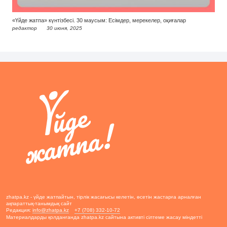
«Үйде жатпа» күнтізбесі. 30 маусым: Есімдер, мерекелер, оқиғалар
редактор
30 июня, 2025
zhatpa.kz - үйде жатпайтын, тірлік жасағысы келетін, өсетін жастарға арналған
ақпараттық-танымдық сайт
Редакция:
info@zhatpa.kz
+7 (708) 332-10-72
Материалдарды қолданғанда zhatpa.kz сайтына активті сілтеме жасау міндетті