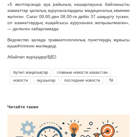
«5 желтоқсанда ауа райының нашарлауына байланысты
азаматтар қалалық ауруханалардағы медициналық көмекке
жүгінген. Сағат 00.00-ден 08.00-ге дейін 37 шақырту түскен,
ол азаматтардың ешқайсысы ауруханаға жатқызылмаған»,
— делінген хабарламада.
Ведомство қалада травматологиялық пункттердің жұмысы
күшейтілгенін мәлімдеді.
Абайлап жүріңіздер!🙌🏻
бүгінгі жаңалықтар
главные новости казахстан
новости
оқушылар
последние новости
Үй
Читайте также