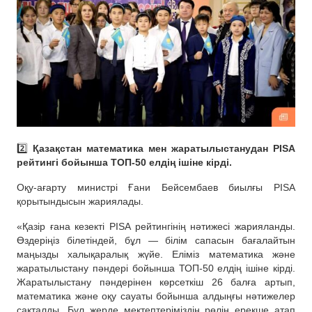
2️⃣
Қазақстан математика мен жаратылыстанудан PISA
рейтингі бойынша ТОП-50 елдің ішіне кірді.
Оқу-ағарту министрі Ғани Бейсембаев биылғы PISA
қорытындысын жариялады.
«Қазір ғана кезекті PISA рейтингінің нәтижесі жарияланды.
Өздеріңіз білетіндей, бұл — білім сапасын бағалайтын
маңызды халықаралық жүйе. Еліміз математика және
жаратылыстану пәндері бойынша ТОП-50 елдің ішіне кірді.
Жаратылыстану пәндерінен көрсеткіш 26 балға артып,
математика және оқу сауаты бойынша алдыңғы нәтижелер
сақталды. Бұл жерде мектептеріміздің рөлін ерекше атап