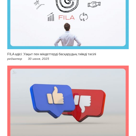
FILA әдісі: Уақыт пен міндеттерді басқарудың тиімді тәсілі
редактор
30 июня, 2025