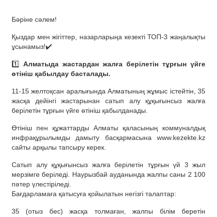
Бәріне сәлем!
Қыздар мен жігіттер, назарларыңа кезекті ТОП-3 жаңалықты
ұсынамыз!✔️
1️⃣
Алматыда жастардан жалға берілетін тұрғын үйге
өтініш қабылдау басталады.
11-15 желтоқсан аралығында Алматының жұмыс істейтін, 35
жасқа дейінгі жастарынан сатып алу құқығынсыз жалға
берілетін тұрғын үйге өтініш қабылданады.
Өтініш пен құжаттарды Алматы қаласының коммуналдық
инфрақұрылымды дамыту басқармасына www.kezekte.kz
сайты арқылы тапсыру керек.
Сатып алу құқығынсыз жалға берілетін тұрғын үй 3 жыл
мерзімге беріледі. Наурызбай ауданында жалпы саны 2 100
пәтер үлестіріледі.
Бағдарламаға қатысуға қойылатын негізгі талаптар:
35 (отыз бес) жасқа толмаған, жалпы білім беретін