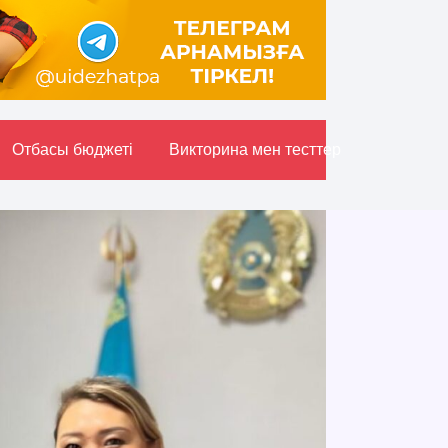
Отбасы бюджетi
Викторина мен тесттер