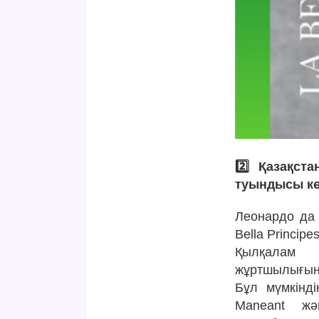
2️⃣ Қазақст
туындысы кө
Леонардо да 
Bella Princip
Қылқалам 
жұртшылығын
Бұл мүмкінді
Maneant жә