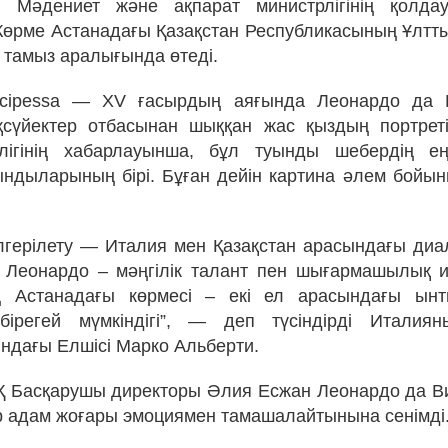
ы Мәдениет және ақпарат министрлігінің қолда
өрме Астанадағы Қазақстан Республикасының Ұлтты
 тамыз аралығында өтеді.
incipessa — XV ғасырдың аяғында Леонардо да 
қсүйектер отбасынан шыққан жас қыздың портреті
лігінің хабарлауынша, бұл туынды шебердің е
ндыларының бірі. Бұған дейін картина әлем бойын
ілгерілету — Италия мен Қазақстан арасындағы диа
 Леонардо – мәңгілік талант пен шығармашылық и
 Астанадағы көрмесі – екі ел арасындағы ынт
бірегей мүмкіндігі”, — деп түсіндірді Италиян
ндағы Елшісі Марко Альберти.
АҚ Басқарушы директоры Әлия Есжан Леонардо да В
 адам жоғары эмоциямен тамашалайтынына сенімді