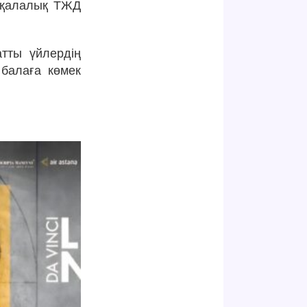
і қалалық ТЖД
атты үйлердің
 балаға көмек