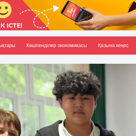
ықтары
Көшпенділер экономикасы
Қазына кеңес