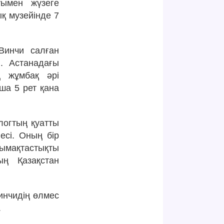
уымен жүзеге
қ музейінде 7
Винчи салған
. Астанадағы
ң жұмбақ әрі
ша 5 рет қана
логтың қуатты
есі. Оның бір
ымақтастықты
ың Қазақстан
инчидің өлмес
.