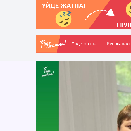
Үйде жатпа
Күн жаңал