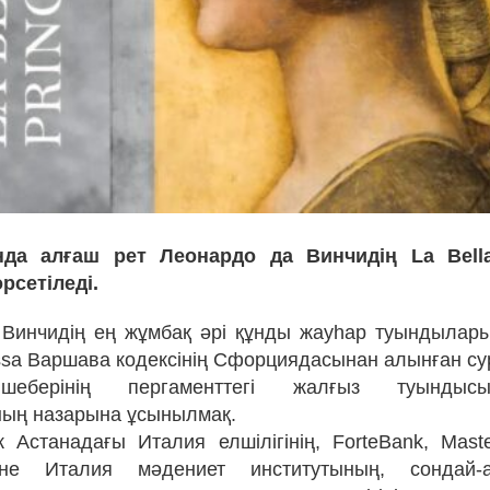
анда алғаш рет Леонардо да Винчидің La Bella
рсетіледі.
Винчидің ең жұмбақ әрі құнды жауһар туындылары
essa Варшава кодексінің Сфорциядасынан алынған су
шеберінің пергаменттегі жалғыз туындысы
ың назарына ұсынылмақ.
к Астанадағы Италия елшілігінің, ForteBank, Master
не Италия мәдениет институтының, сондай-а