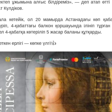
ктеп ұжымына алғыс білдіреміз», — деп атап өтт
т Күлдіков.
сала кетейік, ол 20 мамырда Астанадағы көп қаб
ріп, 4-қабаттағы балкон қоршауында ілініп тұрған
ел 4-қабатқа көтеріліп 5 жасар баланы құтқарды.
ткен ерлігі — көпке үлгі!👍