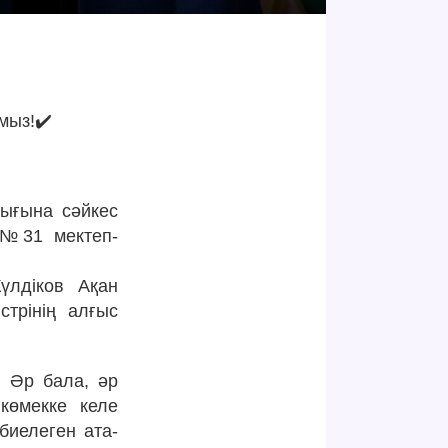
мыз!✔️
ығына сәйкес
н №31 мектеп-
үлдіков Ақан
трінің алғыс
. Әр бала, әр
көмекке келе
биелеген ата-