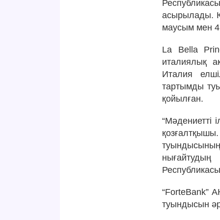
Республикас
асырылады. К
маусым мен 4
La Bella Pr
италиялық а
Италия елші
тартымды туы
қойылған.
“Мәдениетті 
қозғалтқышы.
туындысының
нығайтудың 
Республикасы
“ForteBank” 
туындысын әр