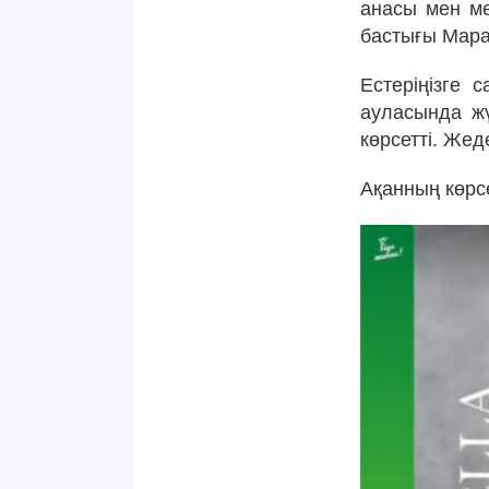
анасы мен ме
бастығы Мара
Естеріңізге 
ауласында жү
көрсетті. Жед
Ақанның көрсе