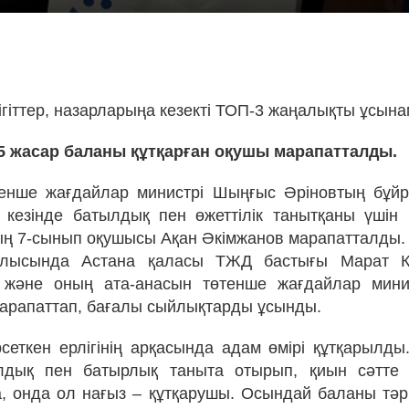
!
ігіттер, назарларыңа кезекті ТОП-3 жаңалықты ұсына
5 жасар баланы құтқарған оқушы марапатталды.
тенше жағдайлар министрі Шыңғыс Әріновтың бұйр
 кезінде батылдық пен өжеттілік танытқаны үші
ң 7-сынып оқушысы Ақан Әкімжанов марапатталды.
лысында Астана қаласы ТЖД бастығы Марат К
 және оның ата-анасын төтенше жағдайлар минис
арапаттап, бағалы сыйлықтарды ұсынды.
сеткен ерлігінің арқасында адам өмірі құтқарылды
лдық пен батырлық таныта отырып, қиын сәтте 
, онда ол нағыз – құтқарушы. Осындай баланы тәр