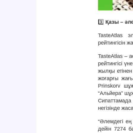
3️⃣
Қазы – әл
TasteAtlas 
рейтингісін ж
TasteAtlas – 
рейтингісі үн
жылқы етінен
жоғарғы жағы
Prinskorv шұ
“Альйера” шұ
Сипаттамада
негізінде жас
“Әлемдегі ең
дейін 7274 б