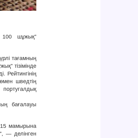
к 100 шұжық”
түрлі тағамның
жық” тізімінде
. Рейтингінің
төмен шведтің
н португалдық
ның бағалауы
ң 15 мамырына
”, — делінген