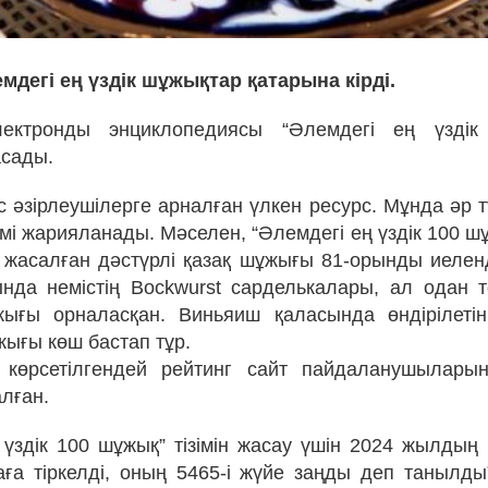
емдегі ең үздік шұжықтар қатарына кірді.
электронды энциклопедиясы “Әлемдегі ең үзді
асады.
ас әзірлеушілерге арналған үлкен ресурс. Мұнда әр 
емі жарияланады. Мәселен, “Әлемдегі ең үздік 100 шұ
 жасалған дәстүрлі қазақ шұжығы 81-орынды иеленді
нда немістің Bockwurst сарделькалары, ал одан 
жығы орналасқан. Виньяиш қаласында өндірілеті
жығы көш бастап тұр.
 көрсетілгендей рейтинг сайт пайдаланушылары
алған.
 үздік 100 шұжық” тізімін жасау үшін 2024 жылды
аға тіркелді, оның 5465-і жүйе заңды деп танылды