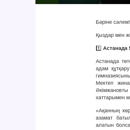
Бәріне сәлем
Қыздар мен ж
1️⃣
Астанада 
Астанада тө
адам құтқару
гимназиясыны
Мектеп жина
Әкімжановты
хаттарымен м
«Ақанның көр
азамат баты
алатын болса