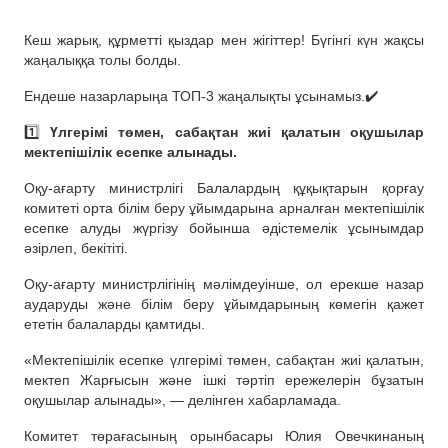
Кеш жарық, құрметті қыздар мен жігіттер! Бүгінгі күн жақсы
жаңалыққа толы болды.
Ендеше назарларыңа ТОП-3 жаңалықты ұсынамыз.✔️
1️⃣
Үлгерімі төмен, сабақтан жиі қалатын оқушылар
мектепішілік есепке алынады.
Оқу-ағарту министрлігі Балалардың құқықтарын қорғау
комитеті орта білім беру ұйымдарына арналған мектепішілік
есепке алуды жүргізу бойынша әдістемелік ұсынымдар
әзірлеп, бекітіті.
Оқу-ағарту министрлігінің мәлімдеуінше, ол ерекше назар
аударуды және білім беру ұйымдарының көмегін қажет
ететін балаларды қамтиды.
«Мектепішілік есепке үлгерімі төмен, сабақтан жиі қалатын,
мектеп Жарғысын және ішкі тәртіп ережелерін бұзатын
оқушылар алынады», — делінген хабарламада.
Комитет төрағасының орынбасары Юлия Овечкинаның