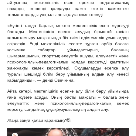
айтуынша, мектепішілік есеп ерекше педагогикалық
назарды, кешенді қолдауды қажет ететін кәмелетке
толмағандарды уақтылы анықтауға көмектеседі.
«Бүгінгі таңда барлық мектеп мектепішілік есеп жүргізуді
бастады. Мектепішілік есепке алудың бірыңғай тәсілін
қалыптастыру мақсатында біз тиісті әдістемелік ұсынымдар
әзірледік. Енді мектепішілік есепте тұрған әрбір балаға
қосымша сабақтар ұйымдастырып, баланың
шығармашылық, спорттық әлеуетін ашуды, әлеуметтік және
психологиялық-педагогикалық қолдау көрсетуді қамтитын
жан-жақты көмек көрсетіледі. Оқушыларды есепке алу
туралы шешімді білім беру ұйымының алдын алу кеңесі
қабылдайды», — дейді Овечкина.
Айта кетері, мектепішілік есепке алу білім беру ұйымында
ғана жүзеге асады. Оның басты мақсаты – балаға жеке
әлеуметтік және психологиялық-педагогикалық көмек
көрсету, сондай-ақ құқықбұзушылықтың алдын алу.
Жаңа заңға қалай қарайсың?🤔