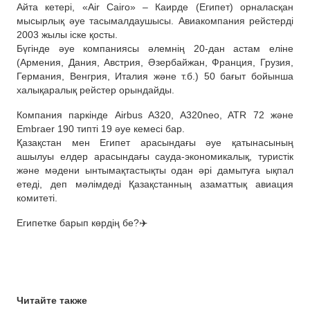
Айта кетері, «Air Cairo» – Каирде (Египет) орналасқан
мысырлық әуе тасымалдаушысы. Авиакомпания рейстерді
2003 жылы іске қосты.
Бүгінде әуе компаниясы әлемнің 20-дан астам еліне
(Армения, Дания, Австрия, Әзербайжан, Франция, Грузия,
Германия, Венгрия, Италия және т.б.) 50 бағыт бойынша
халықаралық рейстер орындайды.
Компания паркінде Airbus A320, A320neo, ATR 72 және
Embraer 190 типті 19 әуе кемесі бар.
Қазақстан мен Египет арасындағы әуе қатынасының
ашылуы елдер арасындағы сауда-экономикалық, туристік
және мәдени ынтымақтастықты одан әрі дамытуға ықпал
етеді, деп мәлімдеді Қазақстанның азаматтық авиация
комитеті.
Египетке барып көрдің бе?✈️
Читайте также