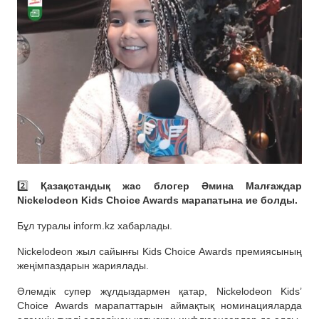
2️⃣
Қазақстандық жас блогер Әмина Малғаждар
Nickelodeon Kids Choice Awards марапатына ие болды.
Бұл туралы inform.kz хабарлады.
Nickelodeon жыл сайынғы Kids Choice Awards премиясының
жеңімпаздарын жариялады.
Әлемдік супер жұлдыздармен қатар, Nickelodeon Kids’
Choice Awards марапаттарын аймақтық номинацияларда