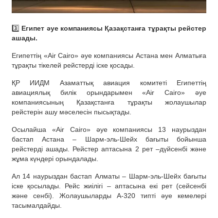
3️⃣
Египет әуе компаниясы Қазақстанға тұрақты рейстер
ашады.
Египеттің «Air Cairo» әуе компаниясы Астана мен Алматыға
тұрақты тікелей рейстерді іске қосады.
ҚР ИИДМ Азаматтық авиация комитеті Египеттің
авиациялық билік орындарымен «Air Cairo» әуе
компаниясының Қазақстанға тұрақты жолаушылар
рейстерін ашу мәселесін пысықтады.
Осылайша «Air Cairo» әуе компаниясы 13 наурыздан
бастап Астана – Шарм-эль-Шейх бағыты бойынша
рейстерді ашады. Рейстер аптасына 2 рет –дүйсенбі және
жұма күндері орындалады.
Ал 14 наурыздан бастап Алматы – Шарм-эль-Шейх бағыты
іске қосылады. Рейс жиілігі – аптасына екі рет (сейсенбі
және сенбі). Жолаушыларды А-320 типті әуе кемелері
тасымалдайды.