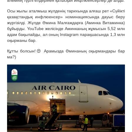
әлемнің түрлі елдерінен қатысқан инфлюенсерлер де алды.
Осы жылы аталмыш жүлденің тарихында алғаш рет «Сүйікті
қазақстандық инфлюенсер» номинациясында дауыс беру
жүргізілді. Жүлде Әмина Малғаждарға (Аминка Витаминка)
бұйырды. YouTube желісінде Аминканың жұмысын 5,52 млн
адам бақылайды, ал оның Instagram парақшасында 1,3 млн
оқырманы бар.
Құтты болсын!😍 Арамызда Әминаның оқырмандары бар
ма?)