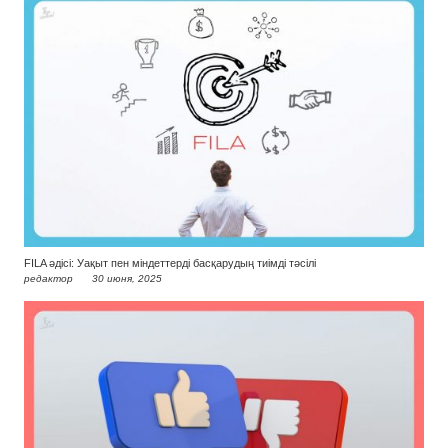
FILA әдісі: Уақыт пен міндеттерді басқарудың тиімді тәсілі
редактор
30 июня, 2025