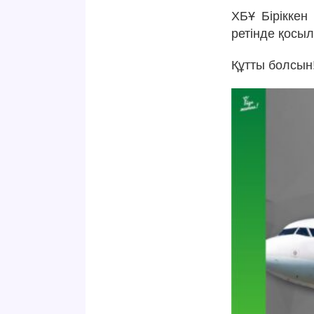
ХБҰ Бірікке
ретінде қосыл
Құтты болсын