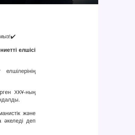
мыз!✔️
ниетті елшісі
 елшілерінің
рген ХКҰ-ның
ындалды.
манистік және
а әкеледі деп