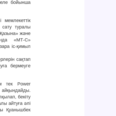
селе бойынша
 мемлекеттік
 сату туралы
-Қазына» және
ында «МТ-С»
зара іс-қимыл
рлерін сақтап
руға бермеуге
сім тек Power
 айқындайды.
қылап, бекіту
лы айтуға әлі
сы Қуанышбек