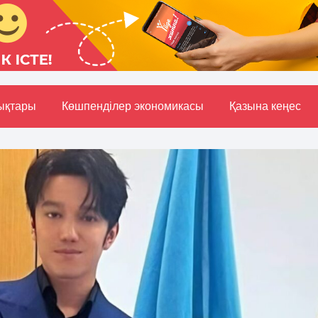
ықтары
Көшпенділер экономикасы
Қазына кеңес