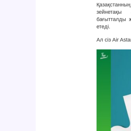
Қазақстанның
зейнетақы 
бағытталды ж
етеді.
Ал сіз Air As