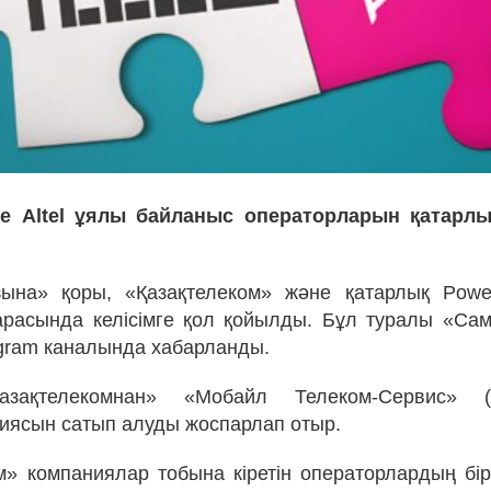
не Altel ұялы байланыс операторларын қатарлы
ына» қоры, «Қазақтелеком» және қатарлық Power 
арасында келісімге қол қойылды. Бұл туралы «Са
gram каналында хабарланды.
азақтелекомнан» «Мобайл Телеком-Сервис» 
иясын сатып алуды жоспарлап отыр.
м» компаниялар тобына кіретін операторлардың бі