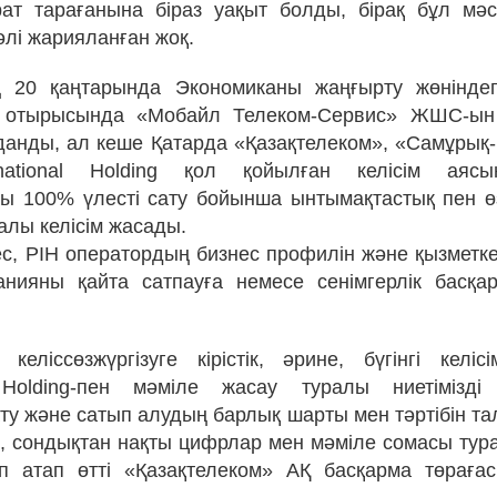
рат тарағанына біраз уақыт болды, бірақ бұл мә
әлі жарияланған жоқ.
20 қаңтарында Экономиканы жаңғырту жөніндегі
 отырысында «Мобайл Телеком-Сервис» ЖШС-ын
анды, ал кеше Қатарда «Қазақтелеком», «Самұрық
rnational Holding қол қойылған келісім аяс
ы 100% үлесті сату бойынша ынтымақтастық пен ө
алы келісім жасады.
ес, PIH оператордың бизнес профилін және қызметке
анияны қайта сатпауға немесе сенімгерлік басқа
келіссөзжүргізуге кірістік, әрине, бүгінгі келі
al Holding-пен мәміле жасау туралы ниетімізді
ту және сатып алудың барлық шарты мен тәртібін тал
, сондықтан нақты цифрлар мен мәміле сомасы тура
п атап өтті «Қазақтелеком» АҚ басқарма төраға