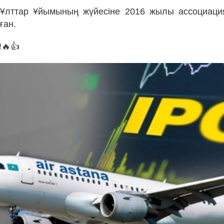
н Ұлттар Ұйымының жүйесіне 2016 жылы ассоциаци
ған.
!🔥👍