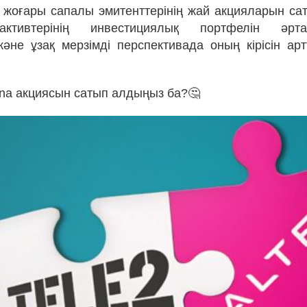
 жоғары сапалы эмитенттерінің жай акцияларын с
активтерінің инвестициялық портфелін әртар
әне ұзақ мерзімді перспективада оның кірісін ар
tana акциясын сатып алдыңыз ба?🤔