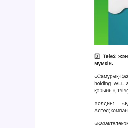
3️⃣
Tele2 жә
мүмкін.
«Самұрық-Қаз
holding WLL 
қорының Tele
Холдинг «Қ
Алтел)компан
«Қазақтелеко