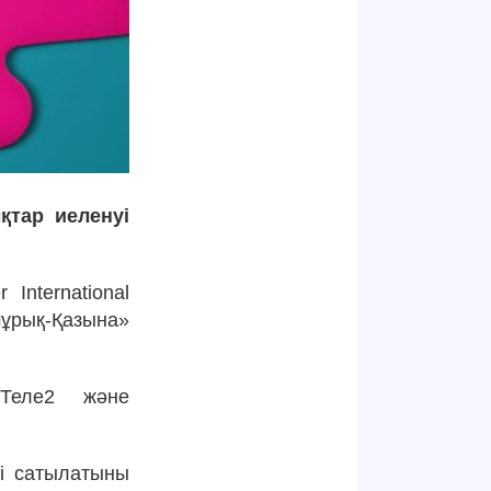
қтар иеленуі
International
мұрық-Қазына»
(Теле2 және
рі сатылатыны