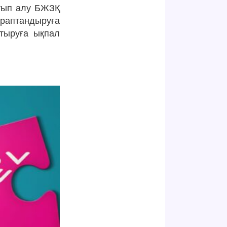
атып алу БЖЗҚ
аптандыруға
ттыруға ықпал