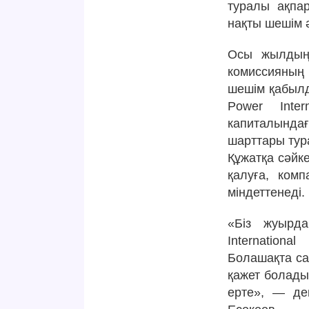
туралы ақпа
нақты шешім 
Осы жылдың 
комиссияның
шешім қабылд
Power Inte
капиталындағ
шарттары тур
Құжатқа сәйк
қалуға, комп
міндеттенеді.
«Біз жуырда 
Internation
Болашақта са
қажет болады
ерте», — де