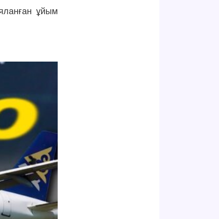
яланған ұйым