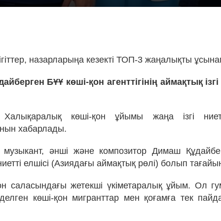
!
ігіттер, назарларыңа кезекті ТОП-3 жаңалықты ұсына
айберген БҰҰ көші-қон агенттігінің аймақтық ізгі 
Халықаралық көші-қон ұйымы жаңа ізгі ниет
нын хабарлады.
қ музыкант, әнші және композитор Димаш Құдайбе
 ниетті елшісі (Азиядағы аймақтық рөлі) болып тағай
он саласындағы жетекші үкіметаралық ұйым. Ол гу
ізделген көші-қон мигранттар мен қоғамға тек пайд