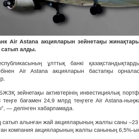
анк Air Astana акцияларын зейнетақы жинақтары
 сатып алды.
еспубликасының ұлттық банкі қазақстандықтард
ебінен Air Astana акцияларын бастапқы орналас
р.
БЖЗҚ зейнетақы активтерінің инвестициялық портф
3 теңге бағамен 24,9 млрд теңгеге Air Astana-ның
”, — делінген хабарламада.
ың сатып алынған жай акцияларының жалпы саны –23 
ан компания акцияларының жалпы санының 6,5%-ын