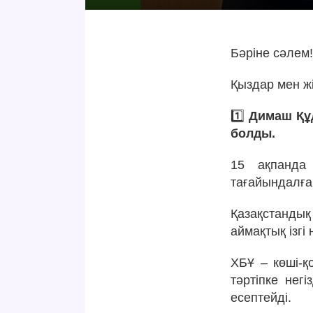
Бәріне сәлем
Қыздар мен ж
1️⃣
Димаш Құд
болды.
15 ақпанда 
тағайындалға
Қазақстанды
аймақтық ізгі
ХБҰ – көші-қ
тәртіпке нег
есептейді.