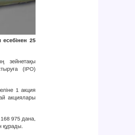
 есебінен 25
ың зейнетақы
тыруға (IPO)
еліне 1 акция
жай акциялары
168 975 дана,
 құрады.