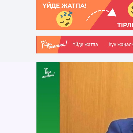
Үйде жатпа
Күн жаңал