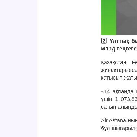
2️⃣
Ұлттық б
млрд теңгеге
Қазақстан Р
жинақтарыес
қатысып жаты
«14 ақпанда 
үшін 1 073,8
сатып алынды
Air Astana-н
бұл шығарылғ