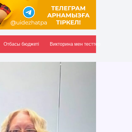
Отбасы бюджетi
Викторина мен тесттер