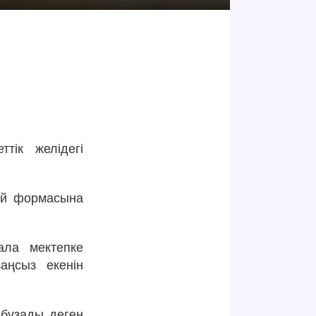
тік желідегі
ғай формасына
ала мектепке
аңсыз екенін
 бұзады деген