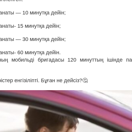
анаты — 10 минутқа дейін;
наты- 15 минутқа дейін;
анаты — 30 минутқа дейін;
наты- 60 минутқа дейін.
ның мобильді бригадасы 120 минуттың ішінде па
стер енгізіліпті. Бұған не дейсіз?🤔