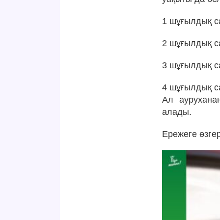
1 шұғылдық с
2 шұғылдық са
3 шұғылдық с
4 шұғылдық са
Ал аурухана
алады.
Ережеге өзгері