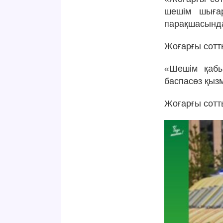
шешім шыға
парақшасынд
Жоғарғы сотт
«Шешім қабы
баспасөз қызм
Жоғарғы сотт