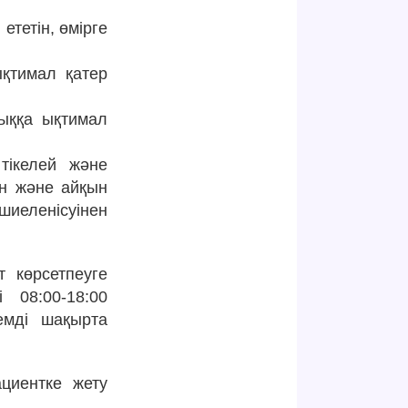
ететін, өмірге
ықтимал қатер
лыққа ықтимал
тікелей және
ен және айқын
иеленісуінен
 көрсетпеуге
 08:00-18:00
емді шақырта
циентке жету