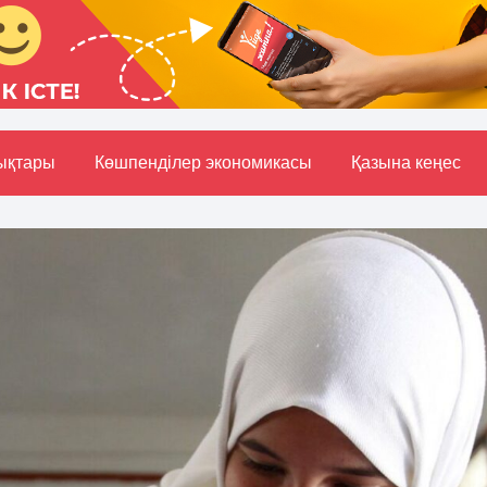
ықтары
Көшпенділер экономикасы
Қазына кеңес