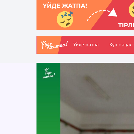
Үйде жатпа
Күн жаңал