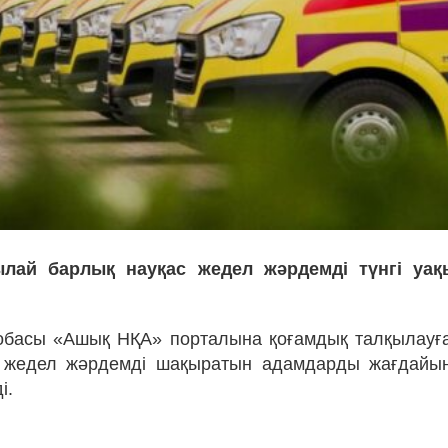
лай барлық науқас жедел жәрдемді түнгі уа
обасы «Ашық НҚА» порталына қоғамдық талқылауғ
, жедел жәрдемді шақыратын адамдарды жағдайын
і.