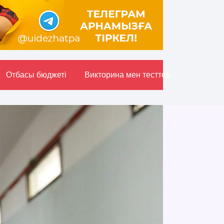
Отбасы бюджетi
Викторина мен тесттер