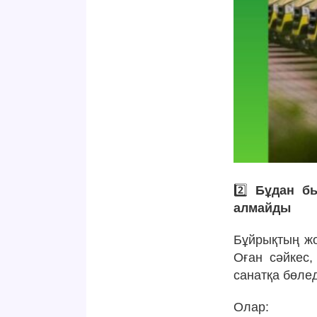
2️⃣
Бұдан бы
алмайды
Бұйрықтың ж
Оған сәйкес
санатқа бөлед
Олар: