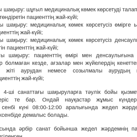
ы шақыру: шұғыл медициналық көмек көрсетуді талап 
төндіретін пациенттің жай-күйі;
ғы шақыру: медициналық көмек көрсетусіз өмірге 
иенттің жай-күйі;
ғы шақыру: медициналық көмек көрсетусіз денсау
ін пациенттің жай-күйі;
ағы шақыру: пациенттің өмірі мен денсаулығына 
р болмаған кезде, ағзалар мен жүйелердің кенетт
, жіті аурудан немесе созылмалы аурудың ш
иенттің жай-күйі;
 4-ші санаттағы шақыруларға тәулік бойы қызмет
еріс те бар. Ондай науқастар жұмыс күндері
 сенбі күні 08:00-12:00 аралығында жедел жәрд
ксенбіде демалыс болады.
сында әрбір санат бойынша жедел жәрдемнің па
гіленген.