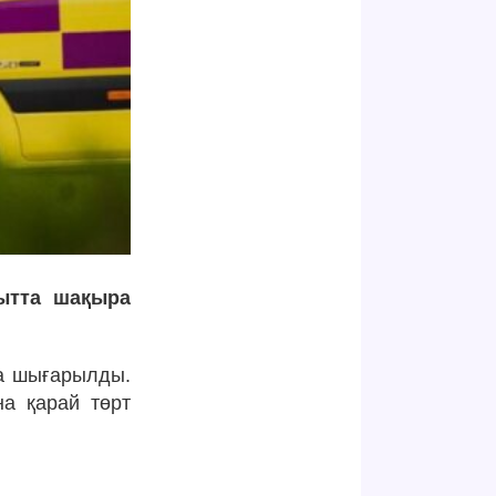
қытта шақыра
а шығарылды.
а қарай төрт