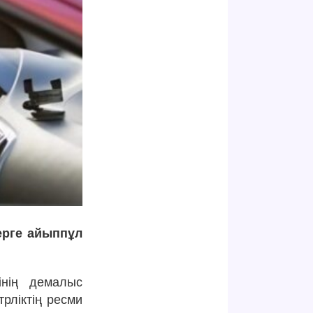
лерге айыппұл
рінің демалыс
трліктің ресми