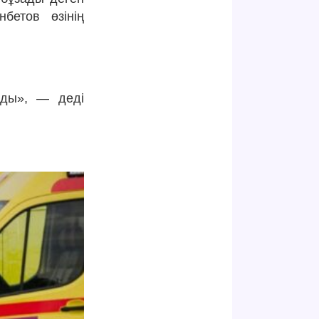
етов өзінің
ады», — деді