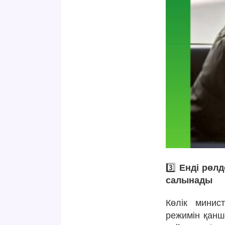
3️⃣
Енді рөлд
салынады
Көлік минист
режимін қанша