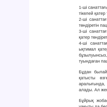
1-ші санаттағ
тікелей қатер 
2-ші санатта
төндіретін пац
3-ші санатта
қатер төндірет
4-ші санатт
ықтимал қате
бұзылуынсыз
туындаған пац
Бұдан былай
қатысты өзг
аралығында,
алады. Ал же
Бұйрық жоба
уақыты да бел