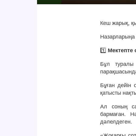
Кеш жарық, қы
Назарларыңа 
1️⃣
Мектепте 
Бұл туралы 
парақшасынд
Бұған дейін 
қатысты нақты
Ал соның са
бармаған. Н
дәлелдеген.
«Жоғарғы сот