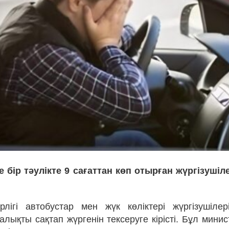
е бір тәулікте 9 сағаттан көп отырған жүргізуші
рлігі автобустар мен жүк көліктері жүргізушіле
лықты сақтап жүргенін тексеруге кірісті. Бұл минис