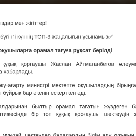
здар мен жігіттер!
бүгінгі күннің ТОП-3 жаңалығын ұсынамыз✅
оқушыларға орамал тағуға рұқсат берілді
құқық қорғаушы Жаслан Айтмағанбетов әлеумет
а хабарлады.
оқу-ағарту министрі мектепте оқушылардың бірың
 бұйрық бар екенін ескерткен еді.
лдарынан былтыр орамал тағатын жүздеген б
әтижесінде бір топ құқық қорғаушы шектеудің з
 мұндай шектеулер балалардың білім алу құқығын