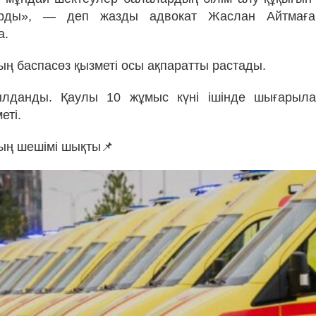
рды», — деп жазды адвокат Жаслан Айтмағанб
а.
ың баспасөз қызметі осы ақпаратты растады.
лданды. Қаулы 10 жұмыс күні ішінде шығарыл
еті.
ың шешімі шықты📌