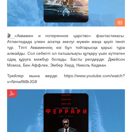
🎬
«Аквамен и потерянное царство» фантастикасы.
Атлантидада үлкен апатқа әкелуі мүмкін жаңа қауіп төніп
тұр. Тіпті Акваменнің өзі бұл тойтарысқа қарыс тұра
алмайды. Сол себепті ол патшалықты құтқару үшін күтпеген
одақ құруға мәжбүр болады. Басты рөлдерде: Джейсон
Момоа, Бен Аффлек, Эмбер Херд, Николь Кидман.
Трейлер мына жерде: https://www.youtube.com/watch?
v=Nmwl9tBrJG8