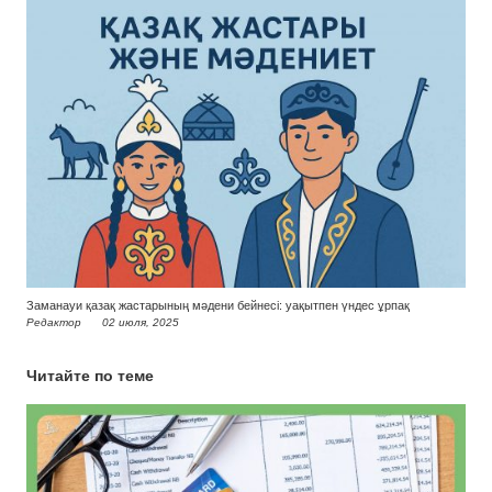
Заманауи қазақ жастарының мәдени бейнесі: уақытпен үндес ұрпақ
Редактор
02 июля, 2025
Читайте по теме