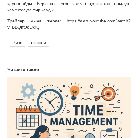
қорықпайды. Керісінше оған ежелгі қарғыстан арылуға
көмектесуге тырысады.
Трейлер мына жерде: https://www.youtube.com/watch?
v=BBQnt9qDkrQ
Кино
новости
Читайте также