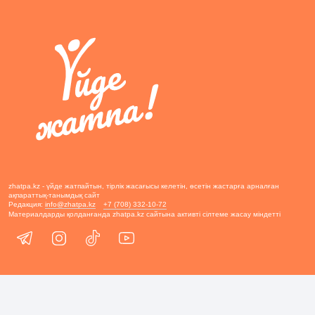
zhatpa.kz - үйде жатпайтын, тірлік жасағысы келетін, өсетін жастарға арналған
ақпараттық-танымдық сайт
Редакция:
info@zhatpa.kz
+7 (708) 332-10-72
Материалдарды қолданғанда zhatpa.kz сайтына активті сілтеме жасау міндетті