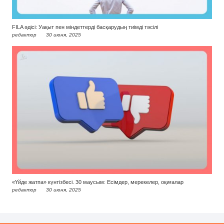
FILA әдісі: Уақыт пен міндеттерді басқарудың тиімді тәсілі
редактор
30 июня, 2025
«Үйде жатпа» күнтізбесі. 30 маусым: Есімдер, мерекелер, оқиғалар
редактор
30 июня, 2025