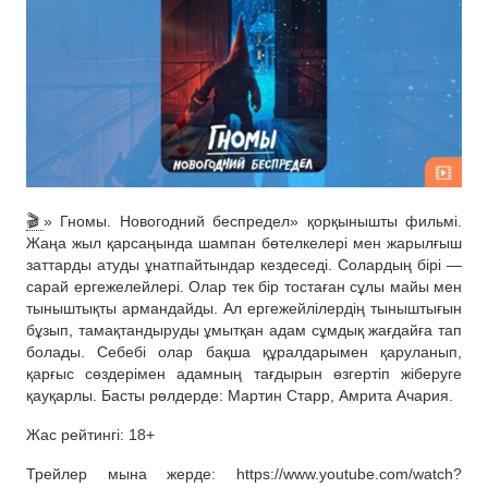
🎬
» Гномы. Новогодний беспредел» қорқынышты фильмі.
Жаңа жыл қарсаңында шампан бөтелкелері мен жарылғыш
заттарды атуды ұнатпайтындар кездеседі. Солардың бірі —
сарай ергежелейлері. Олар тек бір тостаған сұлы майы мен
тыныштықты армандайды. Ал ергежейлілердің тыныштығын
бұзып, тамақтандыруды ұмытқан адам сұмдық жағдайға тап
болады. Себебі олар бақша құралдарымен қаруланып,
қарғыс сөздерімен адамның тағдырын өзгертіп жіберуге
қауқарлы. Басты рөлдерде: Мартин Старр, Амрита Ачария.
Жас рейтингі: 18+
Трейлер мына жерде: https://www.youtube.com/watch?