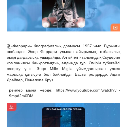
🎬
«Феррари» биографиялық драмасы. 1957 жыл. Бұрынғы
шабандоз Энцо Феррари ұлынан айырылып, отбасылық
өмірі дағдарысқа ұшырайды. Ал әйгілі итальяндық Скудерия
компаниясы банкроттықтың алдында тұр. Өмірін түбегейлі
өзгерту үшін Энцо Mille Miglia ұйымдастырған үлкен
жарысқа қатысуға бел байлайды. Басты рөлдерде: Адам
Драйвер, Пенелопа Круз.
Трейлер мына жерде: https://www.youtube.com/watch?v=-
_9mpd2m0DM