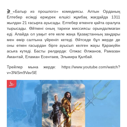
🎬
«Батыр из прошлого» комедиясы. Алтын Орданың
Елтебер есімді ержүрек елшісі жұмбақ жағдайда 1311
жылдан 21 ғасырға ауысады. Елтебер өткенге қайта оралуға
тырысады. Өйткені оның тарихи миссиясы орындалмаған
еді. Алайда ол уақыт өте келе жаңа Қазақстанның заңдары
мен өмір салтына үйреніп кетеді. Әйтседе бұл жерде де
оны өткен ғасырдан бірге ауысып келген жауы Қаракүйін
асыға күтеді. Басты рөлдерде: Олжас Әлжанов, Рамазан
Амантай, Еламан Есентаев, Эльмира Қалбай.
Трейлер мына жерде: https://www.youtube.com/watch?
v=3NiSm9VavSE