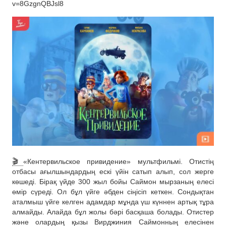
v=8GzgnQBJsl8
🎬
«Кентервильское привидение» мультфильмі. Отистің
отбасы ағылшындардың ескі үйін сатып алып, сол жерге
көшеді. Бірақ үйде 300 жыл бойы Саймон мырзаның елесі
өмір сүреді. Ол бұл үйге әбден сіңісіп кеткен. Сондықтан
аталмыш үйге келген адамдар мұнда үш күннен артық тұра
алмайды. Алайда бұл жолы бәрі басқаша болады. Отистер
және олардың қызы Вирджиния Саймонның елесінен