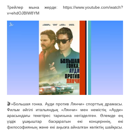
Трейлер мына жерде: https://www.youtube.com/watch?
v=ehdOJBIW8YM
🎬»Большая гонка. Ауди против Лянчи» спорттық драмасы.
Фильм әйгілі итальяндық «Лянчи» мен немістің «Ауди»
арасындағы текетірес тарихына негізделген. Әлемде ең
үздік ұшқыштар басқаратын екі концерннің, екі
философияның және екі аңызға айналған көліктің шайқасы.