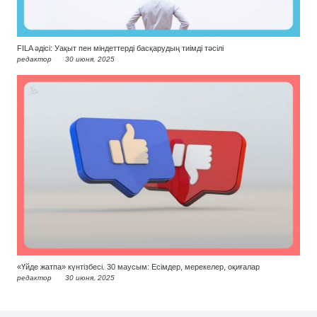
FILA әдісі: Уақыт пен міндеттерді басқарудың тиімді тәсілі
редактор
30 июня, 2025
«Үйде жатпа» күнтізбесі. 30 маусым: Есімдер, мерекелер, оқиғалар
редактор
30 июня, 2025