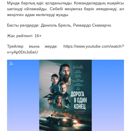
Мұнда барлық әдіс қолданылады. Командалардың ешқайсы
шегінуді ойламайды. Себебі жеңімпаз бәрін иемденеді, ал
жеңілген адам көліктерді жуады.
Басты рөлдерде: Даниэль Брюль, Риккардо Скамарчо.
Жас рейтингі: 16+
Трейлер мына жерде: https://www.youtube.com/watch?
v=yAp0DnJs6eU