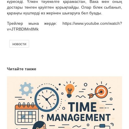
күреседі. Үлкен тәуекелге қарамастан, Вака мен оның
достары төнген қауіптен қорықпайды. Олар білек сыбанып,
қараңғы күштерді өз жерінен шығаруға бел буады.
Трейлер мына жерде: https://www.youtube.com/watch?
v=JTRBDlMn8Mk
новости
Читайте также