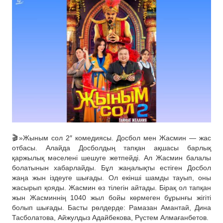
🎬»Жыным сол 2″ комедиясы. Досбол мен Жасмин — жас
отбасы. Алайда Досболдың тапқан ақшасы барлық
қаржылық мәселені шешуге жетпейді. Ал Жасмин балалы
болатынын хабарлайды. Бұл жаңалықты естіген Досбол
жаңа жын іздеуге шығады. Ол екінші шамды тауып, оны
жасырып қояды. Жасмин өз тілегін айтады. Бірақ ол тапқан
жын Жасминнің 1040 жыл бойы көрмеген бұрынғы жігіті
болып шығады. Басты рөлдерде: Рамазан Амантай, Дина
Тасболатова, Айжулдыз Адайбекова, Рүстем Алмағанбетов.