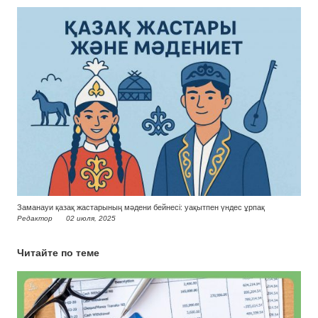
Заманауи қазақ жастарының мәдени бейнесі: уақытпен үндес ұрпақ
Редактор
02 июля, 2025
Читайте по теме