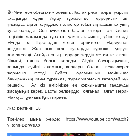
🎬»Мне тебя обещали» боевигі. Жас актриса Таира түсірілім
алаңында жүріп, Ақтау түрмесінде террористік акт
ұйымдастырған фундаменталистер тобының қашып кетуінің
куәсі болады. Осы күйзелісті бастан өткеріп, ол Каспий
теңізінің жағасында тұратын үлкен ағасының үйіне кетеді.
Мұнда ол Еуропадан келген орнитолог Мариуспен
кездеседі. Жас қыз оған құстарды суретке түсіруге
көмектеседі. Алайда оның террористердің жетекшісі екенін
білмей, ғашық болып қалады. Сіздің бауырыңыздың
қанында сүйікті адамның қолдары болған кезде-жүрек
жарылып кетеді. Сүйген адамыңның мойнында
бауырыңның қаны тұрғанда, жүрек жарылып кетердей күй
кешесің.
Ал сіз өміріңізде ең қорқынышты таңдауды
жасауыңыз керек. Басты рөлдерде: Толғанай Талғат, Нерий
Манкус, Қуандық Қыстықбаев.
Жас рейтингі: 16+
Трейлер мына жерде: https://www.youtube.com/watch?
v=tdmFBBrWsX8