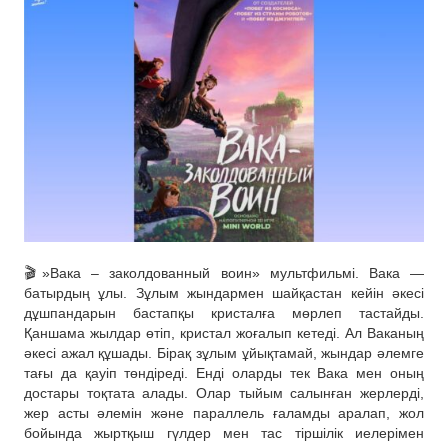
🎬»Вака – заколдованный воин» мультфильмі. Вака —
батырдың ұлы. Зұлым жындармен шайқастан кейін әкесі
дұшпандарын бастапқы кристалға мөрлеп тастайды.
Қаншама жылдар өтіп, кристал жоғалып кетеді. Ал Ваканың
әкесі ажал құшады. Бірақ зұлым ұйықтамай, жындар әлемге
тағы да қауіп төндіреді. Енді оларды тек Вака мен оның
достары тоқтата алады. Олар тыйым салынған жерлерді,
жер асты әлемін және параллель ғаламды аралап, жол
бойында жыртқыш гүлдер мен тас тіршілік иелерімен