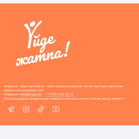
zhatpa.kz - үйде жатпайтын, тірлік жасағысы келетін, өсетін жастарға арналған
ақпараттық-танымдық сайт
Редакция:
info@zhatpa.kz
+7 (708) 332-10-72
Материалдарды қолданғанда zhatpa.kz сайтына активті сілтеме жасау міндетті