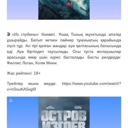
🎬»Из глубины» боевигі. Ұшақ Тынық мұхитында апатқа
ұшырайды. Батып кеткен лайнер тұңғиықтың қарайында
ілулі тұр. Ал тірі қалған жандар әуе қалтасының батысында
еді. Ауа біртіндеп таусылады. Осы тұста жолаушылар
арасында өмір үшін күрес басталады. Басты рөлдерде:
Филлис Логан, Колм Мини.
Жас рейтингі: 18+
Трейлер мына жерде: https://www.youtube.com/watch?
v=nSouKASxgI0