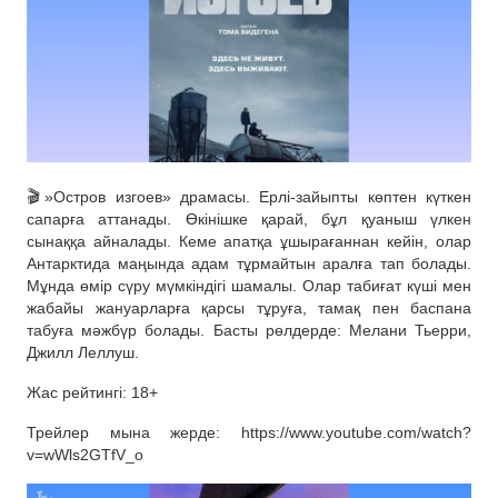
🎬»Остров изгоев» драмасы. Ерлі-зайыпты көптен күткен
сапарға аттанады. Өкінішке қарай, бұл қуаныш үлкен
сынаққа айналады. Кеме апатқа ұшырағаннан кейін, олар
Антарктида маңында адам тұрмайтын аралға тап болады.
Мұнда өмір сүру мүмкіндігі шамалы. Олар табиғат күші мен
жабайы жануарларға қарсы тұруға, тамақ пен баспана
табуға мәжбүр болады. Басты рөлдерде: Мелани Тьерри,
Джилл Леллуш.
Жас рейтингі: 18+
Трейлер мына жерде: https://www.youtube.com/watch?
v=wWls2GTfV_o