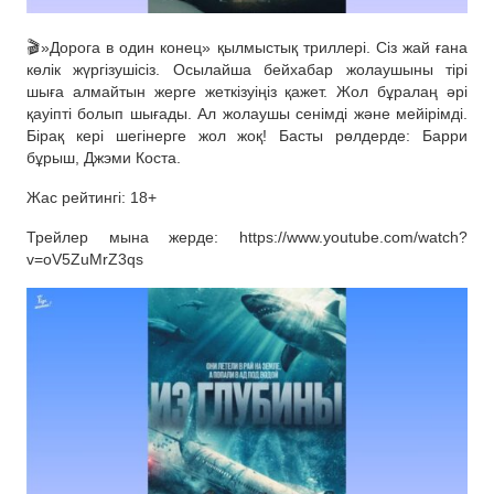
🎬»Дорога в один конец» қылмыстық триллері. Сіз жай ғана
көлік жүргізушісіз. Осылайша бейхабар жолаушыны тірі
шыға алмайтын жерге жеткізуіңіз қажет. Жол бұралаң әрі
қауіпті болып шығады. Ал жолаушы сенімді және мейірімді.
Бірақ кері шегінерге жол жоқ! Басты рөлдерде: Барри
бұрыш, Джэми Коста.
Жас рейтингі: 18+
Трейлер мына жерде: https://www.youtube.com/watch?
v=oV5ZuMrZ3qs