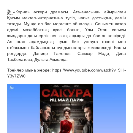
🎬
«Корни» әскери драмасы. Ата-анасынан айырылған
Қасым мектеп-интернатына түсіп, нағыз достықтың дәмін
татады. Мұнда ол бас мергенге айналады. Сонымен қатар
әдемі махаббаттың куәсі болып, Ұлы Отан соғысы
жылдарындағы ерлік пен сатқындықты да бастан кешіреді.
Ал оған адамдықтың туын биік ұстауға өткені мен
отбасымен байланысты құндылықтары көмектеседі. Басты
рөлдерде: Данияр Тәженов, Санжар Мәди, Дина
Тасболатова, Дулыға Ақмолда.
Трейлер мына жерде: https://www.youtube.com/watch?v=9iH-
Y3y7ZW0