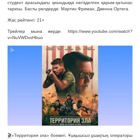
студент арасындағы қиындыққа негізделген қарым-қатынас
тарихы. Басты рөлдерде: Мартин Фриман, Дженна Ортега.
Жас рейтингі: 21+
Трейлер мына жерде: https://www.youtube.com/watch?
v=NuVWDxsHbuo
🎬
«Территория зла» боевигі. Ұшқышсыз ұшақтың операторы