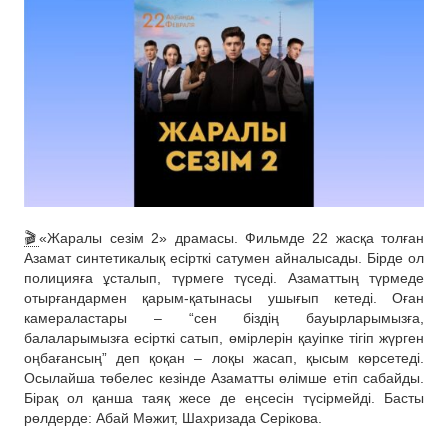
🎬
«Жаралы сезім 2» драмасы. Фильмде 22 жасқа толған
Азамат синтетикалық есірткі сатумен айналысады. Бірде ол
полицияға ұсталып, түрмеге түседі. Азаматтың түрмеде
отырғандармен қарым-қатынасы ушығып кетеді. Оған
камераластары – “сен біздің бауырларымызға,
балаларымызға есірткі сатып, өмірлерін қауіпке тігіп жүрген
оңбағансың” деп қоқан – лоқы жасап, қысым көрсетеді.
Осылайша төбелес кезінде Азаматты өлімше етіп сабайды.
Бірақ ол қанша таяқ жесе де еңсесін түсірмейді. Басты
рөлдерде: Абай Мәжит, Шахризада Серікова.