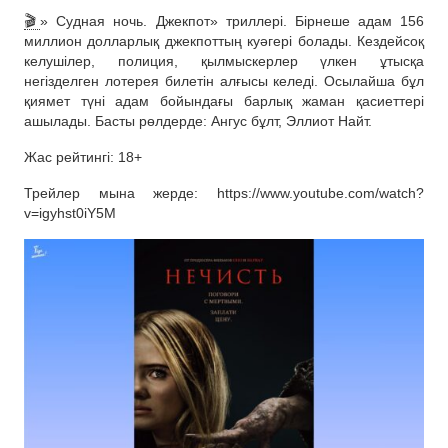
🎬
» Судная ночь. Джекпот» триллері. Бірнеше адам 156
миллион долларлық джекпоттың куәгері болады. Кездейсоқ
келушілер, полиция, қылмыскерлер үлкен ұтысқа
негізделген лотерея билетін алғысы келеді. Осылайша бұл
қиямет түні адам бойындағы барлық жаман қасиеттері
ашылады. Басты рөлдерде: Ангус бұлт, Эллиот Найт.
Жас рейтингі: 18+
Трейлер мына жерде: https://www.youtube.com/watch?
v=igyhst0iY5M