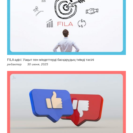
FILA әдісі: Уақыт пен міндеттерді басқарудың тиімді тәсілі
редактор
30 июня, 2025