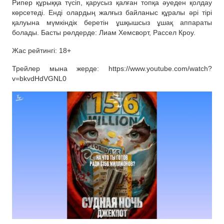
Рипер құрыққа түсіп, қарусыз қалған топқа әуеден қолдау
көрсетеді. Енді олардың жалғыз байланыс құралы әрі тірі
қалуына мүмкіндік беретін ұшқышсыз ұшақ аппараты
болады. Басты рөлдерде: Лиам Хемсворт, Рассел Кроу.
Жас рейтингі: 18+
Трейлер мына жерде: https://www.youtube.com/watch?
v=bkvdHdVGNL0