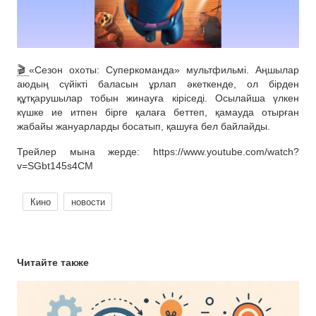
🎬
«Сезон охоты: Суперкоманда» мультфильмі. Аңшылар
аюдың сүйікті баласын ұрлап әкеткенде, ол бірден
құтқарушылар тобын жинауға кіріседі. Осылайша үлкен
күшке ие итпен бірге қалаға беттеп, қамауда отырған
жабайы жануарларды босатып, қашуға бел байлайды.
Трейлер мына жерде: https://www.youtube.com/watch?
v=SGbt145s4CM
Кино
новости
Читайте также