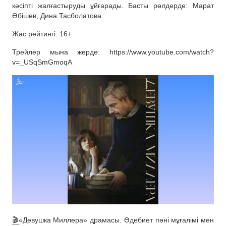
кәсіпті жалғастыруды ұйғарады. Басты рөлдерде: Марат
Әбішев, Дина Тасболатова.
Жас рейтингі: 16+
Трейлер мына жерде: https://www.youtube.com/watch?
v=_USqSmGmoqA
🎬
«Девушка Миллера» драмасы. Әдебиет пәні мұғалімі мен