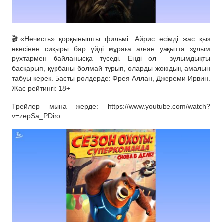
🎬
«Нечисть» қорқынышты фильмі. Айрис есімді жас қыз
әкесінен сиқыры бар үйді мұраға алған уақытта зұлым
рухтармен байланысқа түседі. Енді ол
зұлымдықты
басқарып, құрбаны болмай тұрып, оларды жоюдың амалын
табуы керек. Басты рөлдерде: Фрея Аллан, Джереми Ирвин.
Жас рейтингі: 18+
Трейлер мына жерде: https://www.youtube.com/watch?
v=zepSa_PDiro