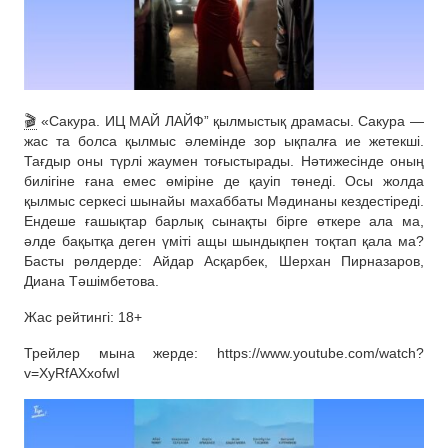
🎬
«Сакура. ИЦ МАЙ ЛАЙФ” қылмыстық драмасы. Сакура —
жас та болса қылмыс әлемінде зор ықпалға ие жетекші.
Тағдыр оны түрлі жаумен тоғыстырады. Нәтижесінде оның
билігіне ғана емес өміріне де қауіп төнеді. Осы жолда
қылмыс серкесі шынайы махаббаты Мәдинаны кездестіреді.
Ендеше ғашықтар барлық сынақты бірге өткере ала ма,
әлде бақытқа деген үміті ащы шындықпен тоқтап қала ма?
Басты рөлдерде: Айдар Асқарбек, Шерхан Пирназаров,
Диана Тәшімбетова.
Жас рейтингі: 18+
Трейлер мына жерде: https://www.youtube.com/watch?
v=XyRfAXxofwI