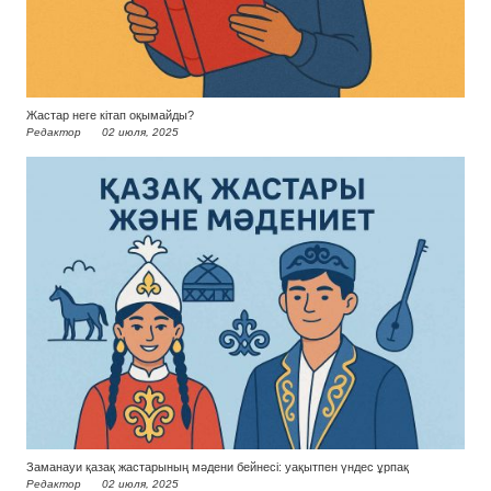
Жастар неге кітап оқымайды?
Редактор
02 июля, 2025
Заманауи қазақ жастарының мәдени бейнесі: уақытпен үндес ұрпақ
Редактор
02 июля, 2025