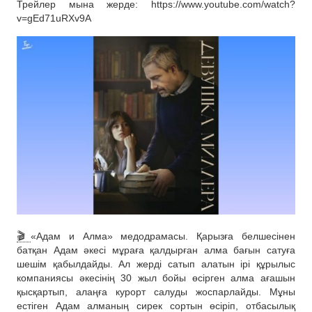
Трейлер мына жерде: https://www.youtube.com/watch?
v=gEd71uRXv9A
🎬
«Адам и Алма» медодрамасы. Қарызға белшесінен
батқан Адам әкесі мұраға қалдырған алма бағын сатуға
шешім қабылдайды. Ал жерді сатып алатын ірі құрылыс
компаниясы әкесінің 30 жыл бойы өсірген алма ағашын
қысқартып, алаңға курорт салуды жоспарлайды. Мұны
естіген Адам алманың сирек сортын өсіріп, отбасылық