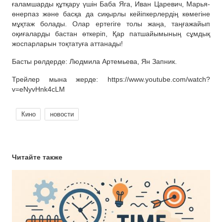
ғаламшарды құтқару үшін Баба Яга, Иван Царевич, Марья-
өнерпаз және басқа да сиқырлы кейіпкерлердің көмегіне
мұқтаж болады. Олар ертегіге толы жаңа, таңғажайып
оқиғаларды бастан өткеріп, Қар патшайымының сұмдық
жоспарларын тоқтатуға аттанады!
Басты рөлдерде: Людмила Артемьева, Ян Запник.
Трейлер мына жерде: https://www.youtube.com/watch?
v=eNyvHnk4cLM
Кино
новости
Читайте также