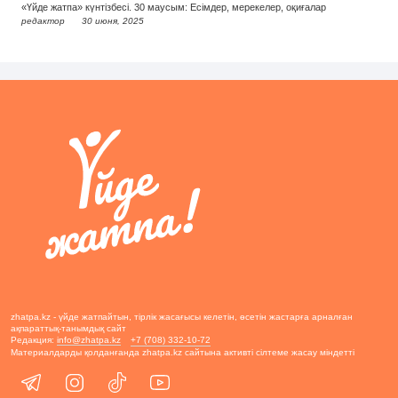
«Үйде жатпа» күнтізбесі. 30 маусым: Есімдер, мерекелер, оқиғалар
редактор
30 июня, 2025
zhatpa.kz - үйде жатпайтын, тірлік жасағысы келетін, өсетін жастарға арналған
ақпараттық-танымдық сайт
Редакция:
info@zhatpa.kz
+7 (708) 332-10-72
Материалдарды қолданғанда zhatpa.kz сайтына активті сілтеме жасау міндетті