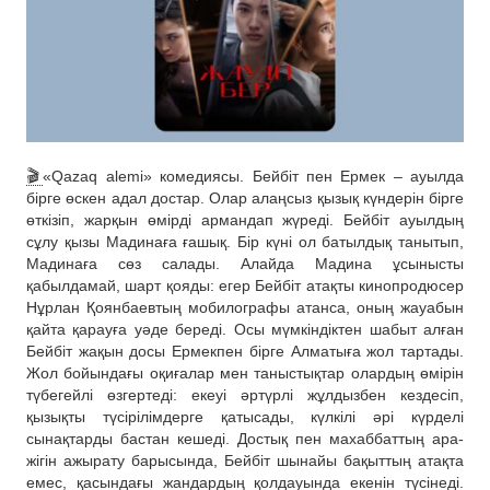
🎬
«Qazaq alemi» комедиясы. Бейбіт пен Ермек – ауылда
бірге өскен адал достар. Олар алаңсыз қызық күндерін бірге
өткізіп, жарқын өмірді армандап жүреді. Бейбіт ауылдың
сұлу қызы Мадинаға ғашық. Бір күні ол батылдық танытып,
Мадинаға сөз салады. Алайда Мадина ұсынысты
қабылдамай, шарт қояды: егер Бейбіт атақты кинопродюсер
Нұрлан Қоянбаевтың мобилографы атанса, оның жауабын
қайта қарауға уәде береді. Осы мүмкіндіктен шабыт алған
Бейбіт жақын досы Ермекпен бірге Алматыға жол тартады.
Жол бойындағы оқиғалар мен таныстықтар олардың өмірін
түбегейлі өзгертеді: екеуі әртүрлі жұлдызбен кездесіп,
қызықты түсірілімдерге қатысады, күлкілі әрі күрделі
сынақтарды бастан кешеді. Достық пен махаббаттың ара-
жігін ажырату барысында, Бейбіт шынайы бақыттың атақта
емес, қасындағы жандардың қолдауында екенін түсінеді.