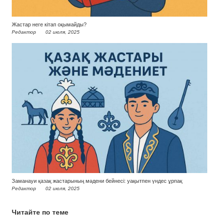
Жастар неге кітап оқымайды?
Редактор
02 июля, 2025
Заманауи қазақ жастарының мәдени бейнесі: уақытпен үндес ұрпақ
Редактор
02 июля, 2025
Читайте по теме