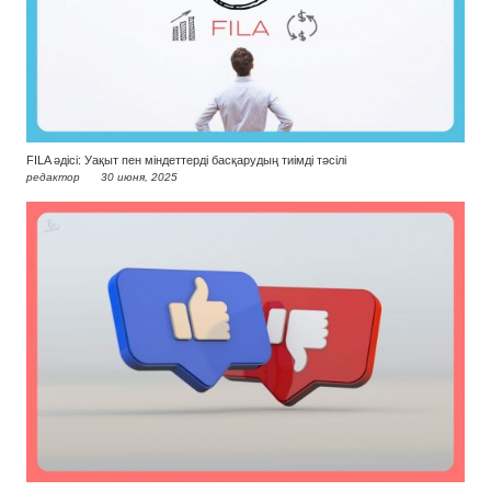
FILA әдісі: Уақыт пен міндеттерді басқарудың тиімді тәсілі
редактор
30 июня, 2025