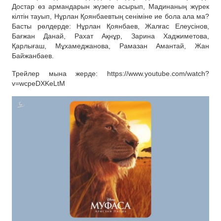
Достар өз армандарын жүзеге асырып, Мадинаның жүрек
кілтін тауып, Нұрлан Қоянбаевтың сеніміне ие бола ала ма?
Басты рөлдерде: Нұрлан Қоянбаев, Жалғас Елеусінов,
Бағжан Данай, Рахат Ақнұр, Зарина Хаджиметова,
Қарлығаш, Мұхамеджанова, Рамазан Амантай, Жан
Байжанбаев.
Трейлер мына жерде: https://www.youtube.com/watch?
v=wcpeDXKeLtM