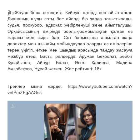
🎬
«Жауап бер» детективі. Күйеуін өлтірді деп айыпталған
Диананың шулы соты бес әйелді бір залда тоғыстырады:
судья, прокурор, адвокат, жәбірленуші және айыпталушы.
Әрқайсысының өмірінде зорлық-зомбылықтан қалған өз
жарасы мен сыры бар. Сот барысында ашылған жаңа
деректер мен шынайы мойындаулар оларды өз өмірлеріне
терең үңіліп, өткен мен шындық арасында таңдау жасауға
мәжбүр етеді. Басты рөлдерде: Аружан Бекболат, Бейбіт
Құсайынов, Айнұр Болат, Әсел Қалиева, Мадина
Ақылбекова, Нұрай жеткен. Жас рейтингі: 18+
Трейлер мына жерде: https://www.youtube.com/watch?
v=fPmZFgAAGss