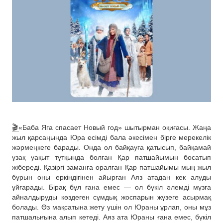
🎬
«Баба Яга спасает Новый год» шытырман оқиғасы. Жаңа
жыл қарсаңында Юра есімді бала әкесімен бірге мерекелік
жәрмеңкеге барады. Онда ол байқауға қатысып, байқамай
ұзақ уақыт тұтқында болған Қар патшайымын босатып
жібереді. Қазіргі заманға оралған Қар патшайымы мың жыл
бұрын оны еркіндігінен айырған Аяз атадан кек алуды
ұйғарады. Бірақ бұл ғана емес — ол бүкіл әлемді мұзға
айналдыруды көздеген сұмдық жоспарын жүзеге асырмақ
болады. Өз мақсатына жету үшін ол Юраны ұрлап, оны мұз
патшалығына алып кетеді. Аяз ата Юраны ғана емес, бүкіл