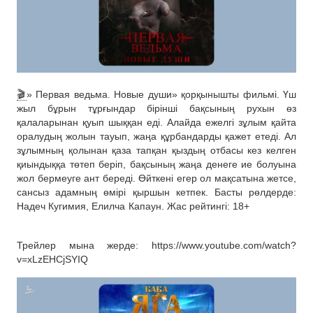
🎬
» Первая ведьма. Новые души» қорқынышты фильмі. Үш
жыл бұрын тұрғындар бірінші бақсының рухын өз
қалаларынан қуып шыққан еді. Алайда ежелгі зұлым қайта
оралудың жолын тауып, жаңа құрбандарды қажет етеді. Ал
зұлымның қолынан қаза тапқан қыздың отбасы кез келген
қиындыққа төтеп беріп, бақсының жаңа денеге ие болуына
жол бермеуге ант береді. Өйткені егер ол мақсатына жетсе,
сансыз адамның өмірі қыршын кетпек. Басты рөлдерде:
Надеч Кугимия, Елилча Капаун. Жас рейтингі: 18+
Трейлер мына жерде: https://www.youtube.com/watch?
v=xLzEHCjSYIQ