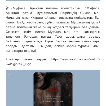
🎬
«Муфаса: Арыстан патша» мультфильмі. “Муфаса:
Арыстан патша” мультфильмі Рафикидің Симба мен
Наланың қызы Киараға айтатын аңызына негізделген. Бұл
оқиға Прайд жерлерінің сүйікті патшасы Муфасаның қалай
патша болғанын және оның күрделі тағдырын баяндайды.
Сюжетте жетім қалған Муфаса мен оған қамқорлық
танытқан болашақ патша Така арасындағы ерекше
байланыс суреттеледі. Бірге бастан кешкен саяхаттары
олардың достығын шыңдап, өлімге қарсы тұратын қиын
сынақтарға әкеледі.
Трейлер мына жерде: https://www.youtube.com/watch?
v=aSg27eO_Bgc