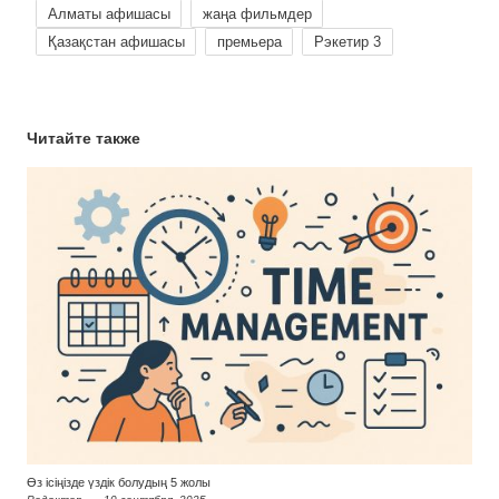
Алматы афишасы
жаңа фильмдер
Қазақстан афишасы
премьера
Рэкетир 3
Читайте также
Өз ісіңізде үздік болудың 5 жолы