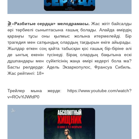
🎬
«
Разбитые сердца» мелодрамасы.
Жас жігіт байсалды
әрі тәрбиелі сыныптасына ғашық болады. Алайда өмірдің
қараңғы тұсы оны қылмыс жолына итермелейді. Бір
трагедия мен сатқындық олардың тағдырын екіге айырады.
Жылдар өткен соң қайта табысқан қос ғашық бір-біріне әлі
де ынтық екенін түсінеді. Бірақ олардың бақытына ескі
дұшпандары мен сүйіктісінің жаңа өмірі кедергі бола ма?
Басты рөлдерде: Адель Экзаркопулос, Франсуа Сибиль.
Жас рейтингі: 18+
Трейлер мына жерде: https://www.youtube.com/watch?
v=ROvYiJWfdP0