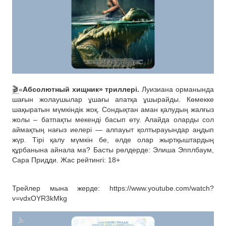
🎬
«
Абсолютный хищник» триллері.
Луизиана орманында
шағын жолаушылар ұшағы апатқа ұшырайды. Көмекке
шақыратын мүмкіндік жоқ. Сондықтан аман қалудың жалғыз
жолы – батпақты мекенді басып өту. Алайда оларды сол
аймақтың нағыз иелері — алпауыт қолтырауындар аңдып
жүр. Тірі қалу мүмкін бе, әлде олар жыртқыштардың
құрбанына айнала ма? Басты рөлдерде: Элиша Эпплбаум,
Сара Придди. Жас рейтингі: 18+
Трейлер мына жерде: https://www.youtube.com/watch?
v=vdxOYR3kMkg