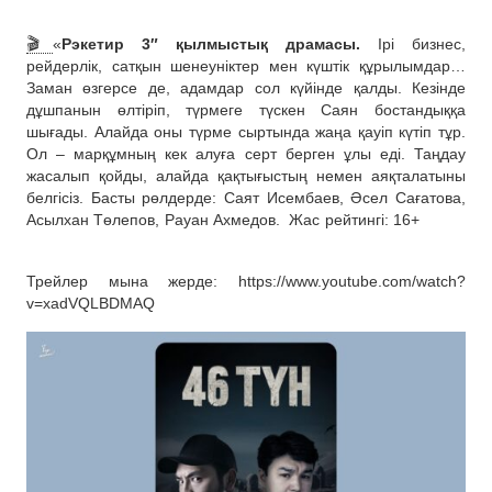
🎬
«
Рэкетир 3″ қылмыстық драмасы.
Ірі бизнес,
рейдерлік, сатқын шенеуніктер мен күштік құрылымдар…
Заман өзгерсе де, адамдар сол күйінде қалды. Кезінде
дұшпанын өлтіріп, түрмеге түскен Саян бостандыққа
шығады. Алайда оны түрме сыртында жаңа қауіп күтіп тұр.
Ол – марқұмның кек алуға серт берген ұлы еді. Таңдау
жасалып қойды, алайда қақтығыстың немен аяқталатыны
белгісіз. Басты рөлдерде: Саят Исембаев, Әсел Сағатова,
Асылхан Төлепов, Рауан Ахмедов.
Жас рейтингі: 16+
Трейлер мына жерде: https://www.youtube.com/watch?
v=xadVQLBDMAQ