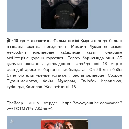
🎬
«46 түн» детективі.
Фильм желісі Қырғызстанда болған
шынайы оқиғаға негізделген. Михаил Лукьянов есімді
некрофил әйелдердің қабірлерін қазып, олардың
мәйіттеріне қорлық көрсеткен. Тергеу барысында оның 35
қылмыс жасағаны дәлелденген, алайда өзі 46 мәрте
осындай әрекетке барғанын мойындаған. Ол 28 жыл бойы
бүтін бір елді үрейде ұстаған… Басты рөлдерде: Соорон
Тұрғынмаматов, Хакім Мұқарам, Өмірбек Израильов,
кубандық Камалов. Жас рейтингі: 18+
Трейлер мына жерде: https://www.youtube.com/watch?
v=6TGTMYPn_A8&rco=1