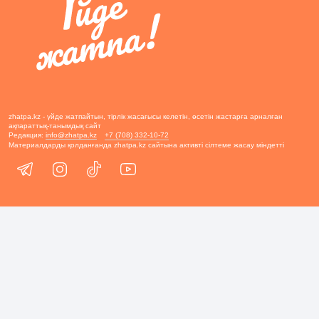
zhatpa.kz - үйде жатпайтын, тірлік жасағысы келетін, өсетін жастарға арналған
ақпараттық-танымдық сайт
Редакция:
info@zhatpa.kz
+7 (708) 332-10-72
Материалдарды қолданғанда zhatpa.kz сайтына активті сілтеме жасау міндетті