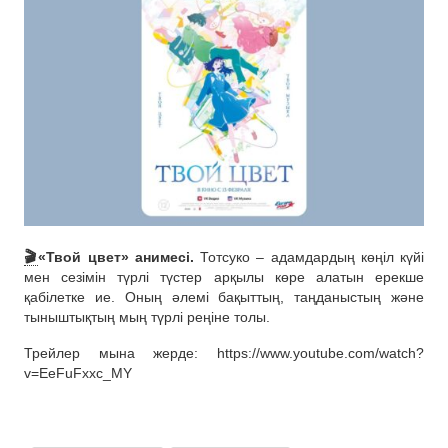
🎬
«Твой цвет» анимесі.
Тотсуко – адамдардың көңіл күйі
мен сезімін түрлі түстер арқылы көре алатын ерекше
қабілетке ие. Оның әлемі бақыттың, таңданыстың және
тыныштықтың мың түрлі реңіне толы.
Трейлер мына жерде: https://www.youtube.com/watch?
v=EeFuFxxc_MY