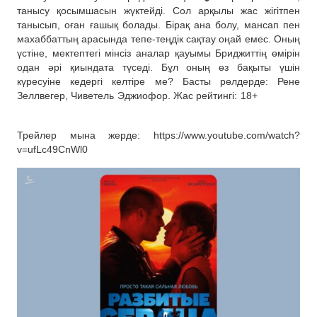
танысу қосымшасын жүктейді. Сол арқылы жас жігітпен
танысып, оған ғашық болады. Бірақ ана болу, мансап пен
махаббаттың арасында тепе-теңдік сақтау оңай емес. Оның
үстіне, мектептегі мінсіз аналар қауымы Бриджиттің өмірін
одан әрі қиындата түседі. Бұл оның өз бақыты үшін
күресуіне кедергі келтіре ме? Басты рөлдерде: Рене
Зеллвегер, Чиветель Эджиофор. Жас рейтингі: 18+
Трейлер мына жерде: https://www.youtube.com/watch?
v=ufLc49CnWl0