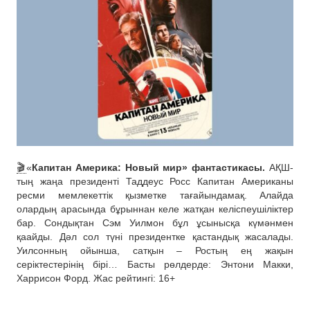
🎬
«
Капитан Америка: Новый мир» фантастикасы.
АҚШ-
тың жаңа президенті Таддеус Росс Капитан Американы
ресми мемлекеттік қызметке тағайындамақ. Алайда
олардың арасында бұрыннан келе жатқан келіспеушіліктер
бар. Сондықтан Сэм Уилмон бұл ұсынысқа күмәнмен
қаайды. Дәл сол түні президентке қастандық жасалады.
Уилсонның ойынша, сатқын – Ростың ең жақын
серіктестерінің бірі… Басты рөлдерде: Энтони Макки,
Харрисон Форд. Жас рейтингі: 16+