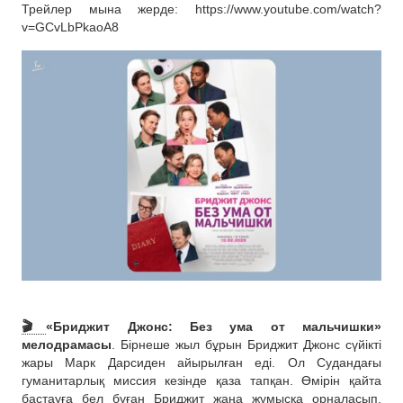
Трейлер мына жерде: https://www.youtube.com/watch?
v=GCvLbPkaoA8
🎬
«Бриджит Джонс: Без ума от мальчишки»
мелодрамасы
. Бірнеше жыл бұрын Бриджит Джонс сүйікті
жары Марк Дарсиден айырылған еді. Ол Судандағы
гуманитарлық миссия кезінде қаза тапқан. Өмірін қайта
бастауға бел буған Бриджит жаңа жұмысқа орналасып,