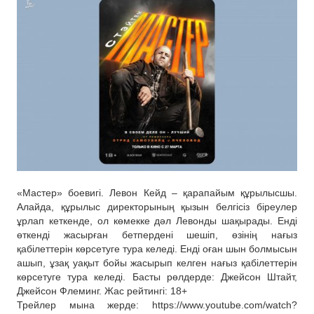
«Мастер» боевигі. Левон Кейд – қарапайым құрылысшы.
Алайда, құрылыс директорының қызын белгісіз біреулер
ұрлап кеткенде, ол көмекке дәл Левонды шақырады. Енді
өткенді жасырған бетпердені шешіп, өзінің нағыз
қабілеттерін көрсетуге тура келеді. Енді оған шын болмысын
ашып, ұзақ уақыт бойы жасырып келген нағыз қабілеттерін
көрсетуге тура келеді. Басты рөлдерде: Джейсон Штайт,
Джейсон Флеминг. Жас рейтингі: 18+
Трейлер мына жерде: https://www.youtube.com/watch?