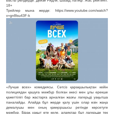
Басты рөлдерде: Дейзи Ридли, Шазад Латиф. Жас рейтингі:
18+
Трейлер мына жерде: https://www.youtube.com/watch?
v=gn8lsu43F-k
«Лучше всех» комедиясы. Сәтсіз қарақшылықтан кейін
полициядан қашуға мәжбүр болған әкесі мен ұлы ерекше
қажеттілігі бар жастарға арналған жазғы лагерьді уақытша
паналайды. Алайда бұл жерде қалу үшін олар өзін жаңа
демалушы мен оның қамқоршысы ретінде көрсетуге
мәжбүр. Бірақ уақыт өте келе, алаяқтар бұл лагерьде тек