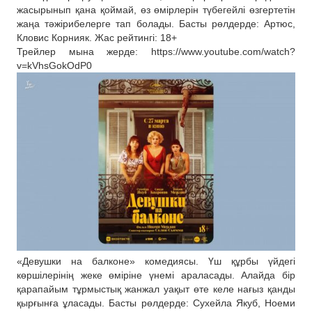
жасырынып қана қоймай, өз өмірлерін түбегейлі өзгертетін
жаңа тәжірибелерге тап болады. Басты рөлдерде: Артюс,
Кловис Корнияк. Жас рейтингі: 18+
Трейлер мына жерде: https://www.youtube.com/watch?
v=kVhsGokOdP0
«Девушки на балконе» комедиясы. Үш құрбы үйдегі
көршілерінің жеке өміріне үнемі араласады. Алайда бір
қарапайым тұрмыстық жанжал уақыт өте келе нағыз қанды
қырғынға ұласады. Басты рөлдерде: Сухейла Якуб, Ноеми