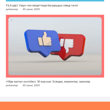
FILA әдісі: Уақыт пен міндеттерді басқарудың тиімді тәсілі
редактор
30 июня, 2025
«Үйде жатпа» күнтізбесі. 30 маусым: Есімдер, мерекелер, оқиғалар
редактор
30 июня, 2025