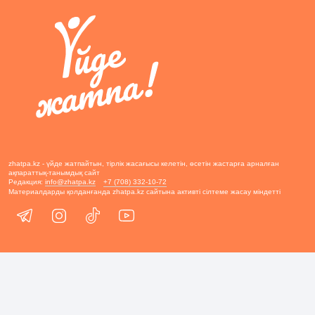
zhatpa.kz - үйде жатпайтын, тірлік жасағысы келетін, өсетін жастарға арналған
ақпараттық-танымдық сайт
Редакция:
info@zhatpa.kz
+7 (708) 332-10-72
Материалдарды қолданғанда zhatpa.kz сайтына активті сілтеме жасау міндетті