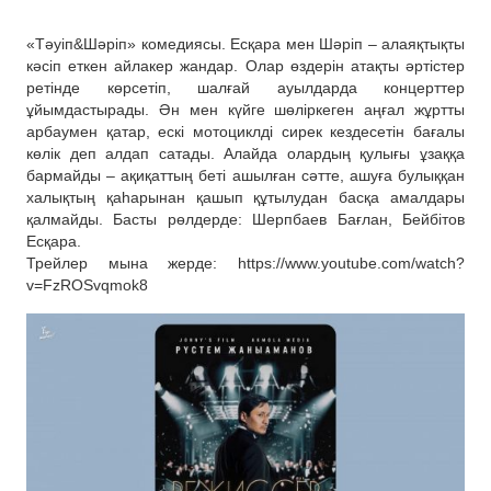
«Тәуіп&Шәріп» комедиясы. Есқара мен Шәріп – алаяқтықты
кәсіп еткен айлакер жандар. Олар өздерін атақты әртістер
ретінде көрсетіп, шалғай ауылдарда концерттер
ұйымдастырады. Ән мен күйге шөліркеген аңғал жұртты
арбаумен қатар, ескі мотоциклді сирек кездесетін бағалы
көлік деп алдап сатады. Алайда олардың қулығы ұзаққа
бармайды – ақиқаттың беті ашылған сәтте, ашуға булыққан
халықтың қаһарынан қашып құтылудан басқа амалдары
қалмайды. Басты рөлдерде: Шерпбаев Бағлан, Бейбітов
Есқара.
Трейлер мына жерде: https://www.youtube.com/watch?
v=FzROSvqmok8