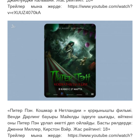
Трейлер мына жерде: https://www.youtube.com/watch?
v=rXUUZ4070kA
«Питер Пэн. Кошмар в Нетландии » қорқынышты фильмі.
Венди Дарлинг бауыры Майклды іздеуге шығады, өйткені
оны Питер Пэн ұрлап әкетті деп ойлайды. Басты рөлдерде:
Дженни Миллер, Кирстон Вэйр. Жас рейтингі: 18+
Трейлер мына жерде: https://www.youtube.com/watch?