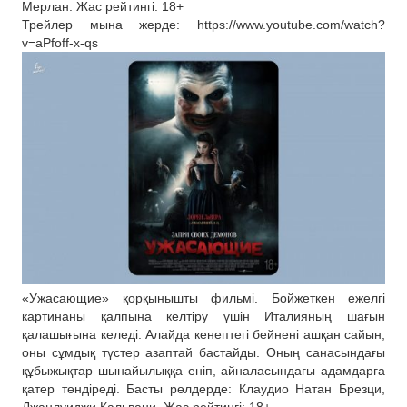
Мерлан. Жас рейтингі: 18+
Трейлер мына жерде: https://www.youtube.com/watch?
v=aPfoff-x-qs
«Ужасающие» қорқынышты фильмі. Бойжеткен ежелгі
картинаны қалпына келтіру үшін Италияның шағын
қалашығына келеді. Алайда кенептегі бейнені ашқан сайын,
оны сұмдық түстер азаптай бастайды. Оның санасындағы
құбыжықтар шынайылыққа еніп, айналасындағы адамдарға
қатер төндіреді. Басты рөлдерде: Клаудио Натан Брезци,
Джанлуиджи Кальвани. Жас рейтингі: 18+