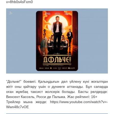
v=8hb0s4sFxm0
“Дольче!” боевигі. Қалыңдығын дәл үйлену күні жоғалтқан
жігіт оны қайтару үшін о дүниеге аттанады. Бұл сапарда
оған жұмбақ таксист жолсерік болады. Басты рөлдерде:
Винсент Кассель, Росси де Пальма. Жас рейтингі: 16+
Трейлер мына жерде: https://www.youtube.com/watch?v=-
Wwn48c7vOE