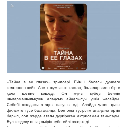
«Тайна в ее глазах» триллері. Екінші баласы дүниеге
келгеннен кейін Анетт жұмысын тастап, балаларымен бірге
қала шетіне көшеді. Ол мұны күйеуі Беннің
шығармашылықпен алаңсыз айналысуы үшін жасайды.
Себебі жолдасы атақты жазушы еді. Алайда үлкен қызы
фильмге түсе бастағанда, Бен оны түсірілім алаңына ертіп
барып, сол жерде атағы дүркіреген актрисамен танысады.
Бұл кездесу оның өмірін түбегейлі өзгертеді.