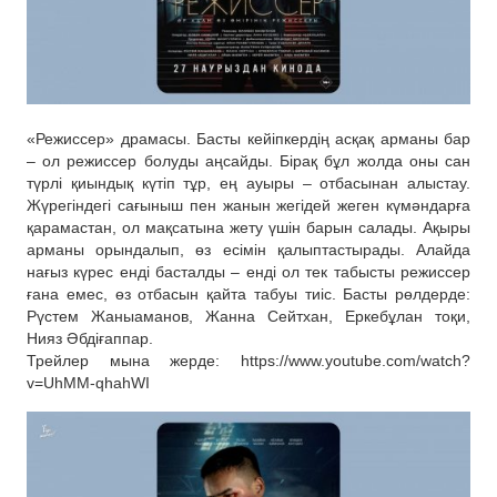
«Режиссер» драмасы. Басты кейіпкердің асқақ арманы бар
– ол режиссер болуды аңсайды. Бірақ бұл жолда оны сан
түрлі қиындық күтіп тұр, ең ауыры – отбасынан алыстау.
Жүрегіндегі сағыныш пен жанын жегідей жеген күмәндарға
қарамастан, ол мақсатына жету үшін барын салады. Ақыры
арманы орындалып, өз есімін қалыптастырады. Алайда
нағыз күрес енді басталды – енді ол тек табысты режиссер
ғана емес, өз отбасын қайта табуы тиіс. Басты рөлдерде:
Рүстем Жаныаманов, Жанна Сейтхан, Еркебұлан тоқи,
Нияз Әбдіғаппар.
Трейлер мына жерде: https://www.youtube.com/watch?
v=UhMM-qhahWI