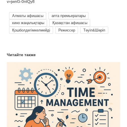
v=jwnG-0ntQy8
Алматы афишасы
апта премьералары
кино жаңалықтары
Қазақстан афишасы
Қошболдегімкелмейді
Режиссер
Тәуіп&Шәріп
Читайте также