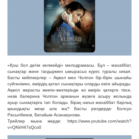
«Қош бол дегім келмейді» мелодрамасы. Бұл – махаббат,
сынақтар және тағдырмен ымырасыз күрес туралы хикая.
Басты кейіпкерлер – Ақжол мен Чолпон бір-бірін шынайы
сүйгенімен, өмірдің қатал сынақтары оларды екіге айырады.
Ақжол жерасты жекпе-жектерінде өз өмірін қатерге тіксе,
нәзік балерина Чолпон арманын жүзеге асыру жолында
ауыр сынақтарға тап болады. Бірақ нағыз махаббат барлық
қиындықты жеңе ала ма? Басты рөлдерде: Болсун
Расылбеков, Бегайым Асанакунова.
Трейлер мына жерде: https://www.youtube.com/watch?
v=QKkH47sQco0