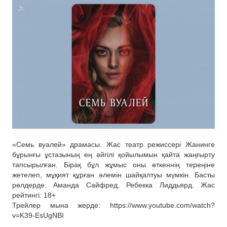
«Семь вуалей» драмасы. Жас театр режиссері Жанинге
бұрынғы ұстазының ең әйгілі қойылымын қайта жаңғырту
тапсырылған. Бірақ бұл жұмыс оны өткеннің тереңіне
жетелеп, мұқият құрған әлемін шайқалтуы мүмкін. Басты
рөлдерде: Аманда Сайфред, Ребекка Лиддьярд. Жас
рейтингі: 18+
Трейлер мына жерде: https://www.youtube.com/watch?
v=K39-EsUgNBI