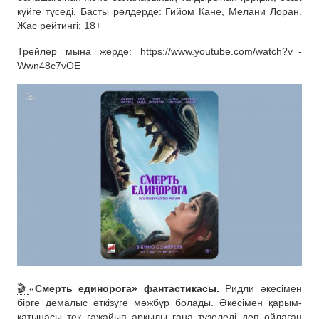
күйге түседі. Басты рөлдерде: Гийом Кане, Мелани Лоран.
Жас рейтингі: 18+
Трейлер мына жерде: https://www.youtube.com/watch?v=-
Wwn48c7vOE
🎬
«
Смерть единорога» фантастикасы.
Ридли әкесімен
бірге демалыс өткізуге мәжбүр болады. Әкесімен қарым-
қатынасы тек ғажайып арқылы ғана түзеледі деп ойлаған