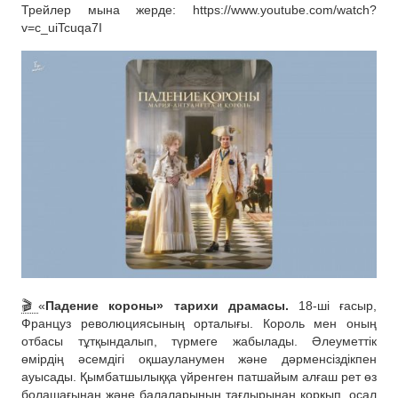
Трейлер мына жерде: https://www.youtube.com/watch?
v=c_uiTcuqa7I
🎬
«
Падение короны» тарихи драмасы.
18-ші ғасыр,
Француз революциясының орталығы. Король мен оның
отбасы тұтқындалып, түрмеге жабылады. Әлеуметтік
өмірдің әсемдігі оқшауланумен және дәрменсіздікпен
ауысады. Қымбатшылыққа үйренген патшайым алғаш рет өз
болашағынан және балаларының тағдырынан қорқып, осал