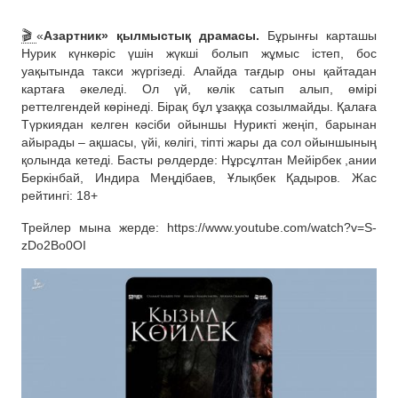
🎬
«
Азартник» қылмыстық драмасы.
Бұрынғы карташы
Нурик күнкөріс үшін жүкші болып жұмыс істеп, бос
уақытында такси жүргізеді. Алайда тағдыр оны қайтадан
картаға әкеледі. Ол үй, көлік сатып алып, өмірі
реттелгендей көрінеді. Бірақ бұл ұзаққа созылмайды. Қалаға
Түркиядан келген кәсіби ойыншы Нурикті жеңіп, барынан
айырады – ақшасы, үйі, көлігі, тіпті жары да сол ойыншының
қолында кетеді. Басты рөлдерде: Нұрсұлтан Мейірбек ,ании
Беркінбай, Индира Меңдібаев, Ұлықбек Қадыров. Жас
рейтингі: 18+
Трейлер мына жерде: https://www.youtube.com/watch?v=S-
zDo2Bo0OI