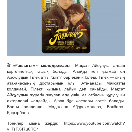
🎬
«
Ғашығым» мелодрамасы.
Мақсат Айсұлуға алғаш
көргеннен-ақ ғашық болады. Алайда көп ұзамай ол
Айсұлудың Тілек атты “жігіті” бар екенін біледі. Тілек — оның
ата-анасының достарының ұлы. Ата-анасы Мақсатты
қолдамай, Тілекті қызына лайық деп санайды. Мақсат
Айсұлудың жүрегін жаулап алу үшін, өз отбасын құру үшін
актерлерді жалдайды, бірақ бұл жоспары сәтсіз болады.
Басты рөлдерде: Мадалена Абдрахманова, Бакболот
Қоңырбаев.
Трейлер мына жерде: https://www.youtube.com/watch?
v=TsPX47u6RO4