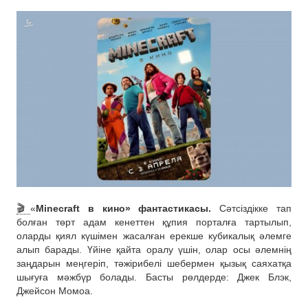
🎬
«
Minecraft в кино» фантастикасы.
Сәтсіздікке тап
болған төрт адам кенеттен құпия порталға тартылып,
оларды қиял күшімен жасалған ерекше кубикалық әлемге
алып барады. Үйіне қайта оралу үшін, олар осы әлемнің
заңдарын меңгеріп, тәжірибелі шебермен қызық саяхатқа
шығуға мәжбүр болады. Басты рөлдерде: Джек Блэк,
Джейсон Момоа.