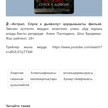
🎬
«
Астрал. Спуск к дьяволу» қорқынышты фильмі.
Эвелин күтпеген жерден әпкесінен үлкен үйді мұраға
алады.Басты рөлдерде: Алекс Палладино, Шон Бриджерс.
Жас рейтингі: 18+
Трейлер мына жерде: https://www.youtube.com/watch?
v=dRJL5TpTTbM
Азартник
Алматыафишасы
аптаныңпремьерасы
ғашығым
киножаңалықтары
Қазақстанафишасы
қызылкөйлек
Читайте также