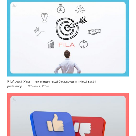
FILA әдісі: Уақыт пен міндеттерді басқарудың тиімді тәсілі
редактор
30 июня, 2025