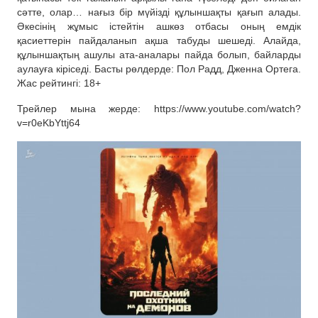
сәтте, олар… нағыз бір мүйізді құлыншақты қағып алады.
Әкесінің жұмыс істейтін ашкөз отбасы оның емдік
қасиеттерін пайдаланып ақша табуды шешеді. Алайда,
құлыншақтың ашулы ата-аналары пайда болып, байларды
аулауға кіріседі. Басты рөлдерде: Пол Радд, Дженна Ортега.
Жас рейтингі: 18+
Трейлер мына жерде: https://www.youtube.com/watch?
v=r0eKbYttj64