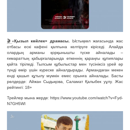
🎬
«
Қызыл көйлек» драмасы.
Ыстықкөл жағасында жас
отбасы ескі кафені қалпына келтіруге кіріседі. Алайда
олардың арманы қорқынышты түске айналады –
ғимараттың қабырғаларында өткеннің қараңғы құпиялары
қайта тіріледі. Тылсым құбылыстар мен түсініксіз үрей әр
түнді өмір үшін күреске айналдырады. Армандаған мекен
енді қашып құтылу мүмкін емес орынға айналады. Басты
рөлдерде: Айжан Сыдықова, Саламат Қалыбек уұлу. Жас
рейтингі: 18+
Трейлер мына жерде: https://www.youtube.com/watch?v=Fyd-
N7GH5WI