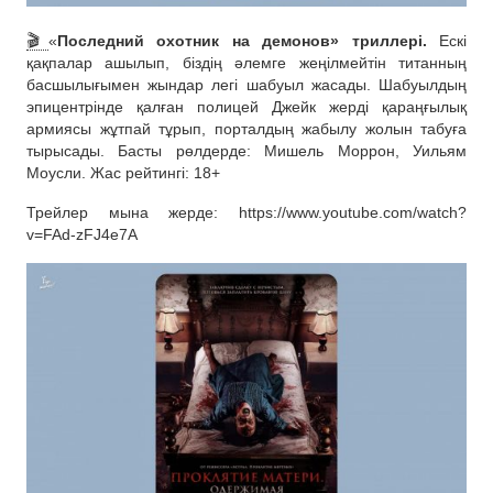
🎬
«
Последний охотник на демонов» триллері.
Ескі
қақпалар ашылып, біздің әлемге жеңілмейтін титанның
басшылығымен жындар легі шабуыл жасады. Шабуылдың
эпицентрінде қалған полицей Джейк жерді қараңғылық
армиясы жұтпай тұрып, порталдың жабылу жолын табуға
тырысады. Басты рөлдерде: Мишель Моррон, Уильям
Моусли. Жас рейтингі: 18+
Трейлер мына жерде: https://www.youtube.com/watch?
v=FAd-zFJ4e7A