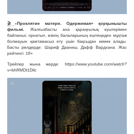
🎬
«
Проклятие матери. Одержимая» қорқынышты
фильмі.
Жалғызбасты ана қараңғылық күштерімен
байланыс орнатып, өзінің балаларының ештеңеден мұқтаж
болмауын қамтамасыз ету үшін бақсыдан көмек алады.
Басты рөлдерде: Шариф Дааниш, Дафф Вардхана. Жас
рейтингі: 18+
Трейлер мына жерде: https://www.youtube.com/watch?
v=bhRMDt1Dilc