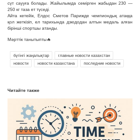
сүт саууға болады. Жайылымда семірген жабыдан 230 —
250 кг таза ет түседі.
Айта кетейік, Елдос Сметов Парижде чемпиондық атаққа
қол жеткізіп, ел тарихында дзюдодан алтын медаль алған
бірінші спортшы атанды.
Мәрттік танытыпты🔥
бүгінгі жаңалықтар
главные новости казахстан
новости
новости казахстана
последние новости
Читайте также