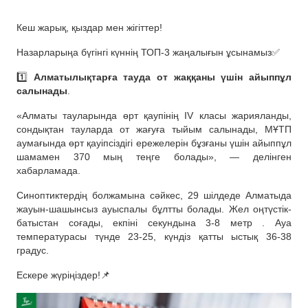
Кеш жарық, қыздар мен жігіттер!
Назарларыңа бүгінгі күннің ТОП-3 жаңалығын ұсынамыз✅
1️⃣
Алматылықтарға тауда от жаққаны үшін айыппұл
салынады
.
«Алматы тауларында өрт қаупінің IV класы жарияланды,
сондықтан тауларда от жағуға тыйым салынады, МҰТП
аумағында өрт қауіпсіздігі ережелерін бұзғаны үшін айыппұл
шамамен 370 мың теңге болады», — делінген
хабарламада.
Синоптиктердің болжамына сәйкес, 29 шілдеде Алматыда
жауын-шашынсыз ауыспалы бұлтты болады. Жел оңтүстік-
батыстан соғады, екпіні секундына 3-8 метр . Ауа
температурасы түнде 23-25, күндіз қатты ыстық 36-38
градус.
Ескере жүріңіздер!📌