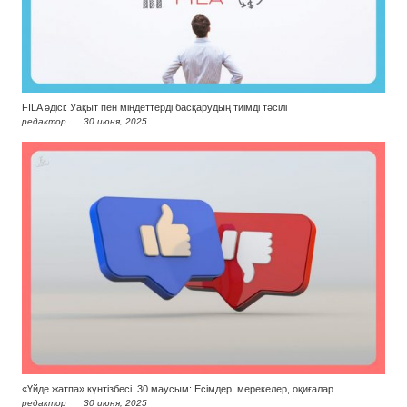
FILA әдісі: Уақыт пен міндеттерді басқарудың тиімді тәсілі
редактор
30 июня, 2025
«Үйде жатпа» күнтізбесі. 30 маусым: Есімдер, мерекелер, оқиғалар
редактор
30 июня, 2025