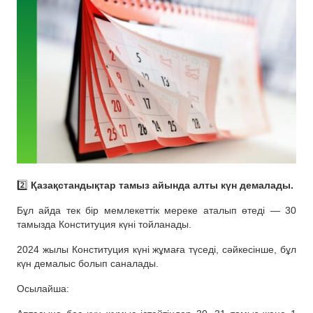
2️⃣
Қазақстандықтар тамыз айында алты күн демалады.
Бұл айда тек бір мемлекеттік мереке аталып өтеді — 30
тамызда Конституция күні тойланады.
2024 жылы Конституция күні жұмаға түседі, сәйкесінше, бұл
күн демалыс болып саналады.
Осылайша: