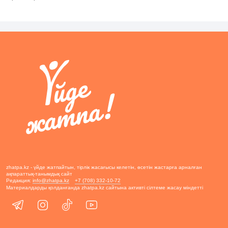
zhatpa.kz - үйде жатпайтын, тірлік жасағысы келетін, өсетін жастарға арналған
ақпараттық-танымдық сайт
Редакция:
info@zhatpa.kz
+7 (708) 332-10-72
Материалдарды қолданғанда zhatpa.kz сайтына активті сілтеме жасау міндетті