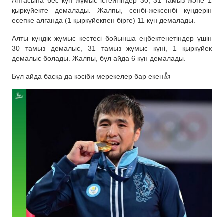
Аптасына бес күн жұмыс істейтіндер 30, 31 тамыз және 1
қыркүйекте демалады. Жалпы, сенбі-жексенбі күндерін
есепке алғанда (1 қыркүйекпен бірге) 11 күн демалады.
Алты күндік жұмыс кестесі бойынша еңбектенетіндер үшін
30 тамыз демалыс, 31 тамыз жұмыс күні, 1 қыркүйек
демалыс болады. Жалпы, бұл айда 6 күн демалады.
Бұл айда басқа да кәсіби мерекелер бар екен👍