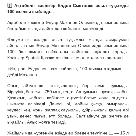
3️⃣
Ақтөбелік кәсіпкер Елдос Сметовке асыл тұқымды
100 жылқы сыйлады.
Ақтөбелік кәсіпкер Әнуар Маханов Олимпиада чемпионына
бір табын жылқы дайындап қойғанын мәлімдеді.
Әлеуметтік желіде асыл тұқымды жылқы асыраумен
айналысатын Әнуар Махановтың Олимпиада чемпионына
100 бас жылқы сыйлағаны жайында ақпарат тарады.
Кәсіпкер Sputnik Қазақстан тілшісіне ол мәліметті растады.
«Иә, рас. Елдоспен өзім сөйлесіп, 100 жылқы атадым», —
дейді Маханов.
Оның айтуынша, жылқылардың бәрі асыл тұқымды.
Біреуінің бағасы – 750 мың теңге. Ал тұқымы – қазақы жабы.
Қазақтың жабысы көбінесе оңтүстік-батыс және оңтүстік-
шығыста өсіріледі. Денесі ірі, мойны қысқа, омыраулы,
кеудесі кең, жоны жалпақ сауырлы, құйрық-жалы қалың әрі
ұзын, денесі тығыз, етті болады. Салт мінуге де, жегуге де
ыңғайлы. Алыс жолға төзімді.
Жайылымда жүргеннің өзінде әр биеден тәулігіне 11 — 15 л