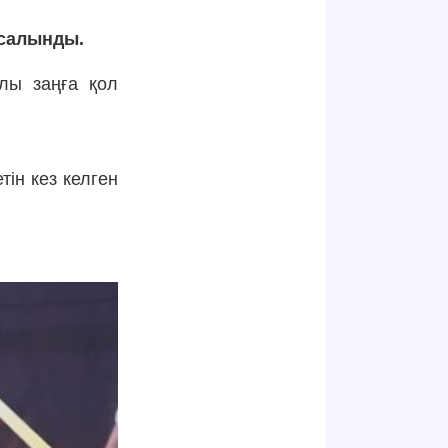
 салынды.
лы заңға қол
тін кез келген