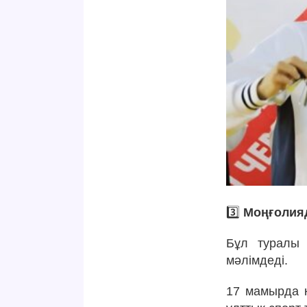
3️⃣
Моңғолияд
Бұл туралы 
мәлімдеді.
17 мамырда 