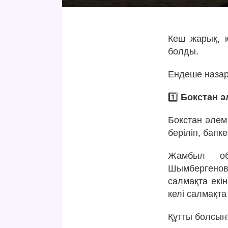
Кеш жарық, қ
болды.
Ендеше наза
1️⃣
Бокстан ә
Бокстан әлем
беріліп, бапк
Жамбыл об
Шымбергенов 
салмақта екі
келі салмақт
Құтты болсын