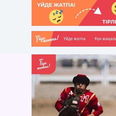
Үйде жатпа
Күн жаңал