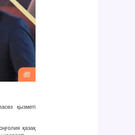
асөз қызметі
ңғолия қазақ