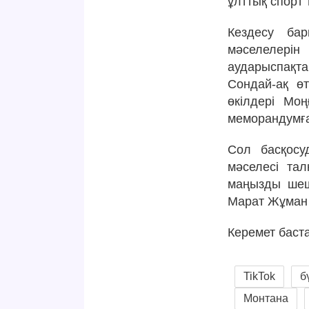
ұлттық спорт
Кездесу бар
мәселелерін
аударыспақта
Сондай-ақ ө
өкілдері Мо
меморандумға 
Сол басқосу
мәселесі та
маңызды шеш
Марат Жұман
Керемет баст
TikTok
б
Монтана