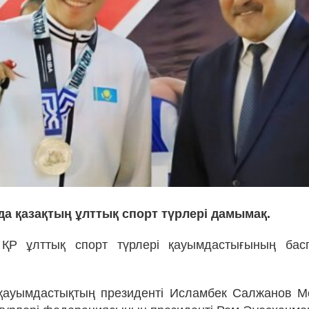
а қазақтың ұлттық спорт түрлері дамымақ.
ҚР ұлттық спорт түрлері қауымдастығының басп
қауымдастықтың президенті Исламбек Салжанов Мо