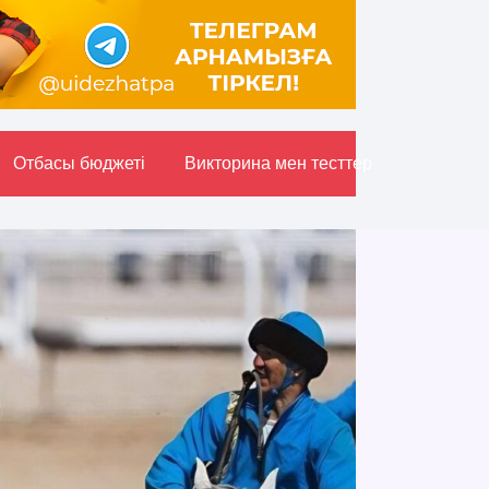
Отбасы бюджетi
Викторина мен тесттер