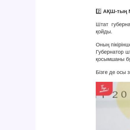
2️⃣
АҚШ-тың М
Штат губерн
қойды.
Оның пікірінше
Губернатор шт
қосымшаны бұ
Бізге де осы 