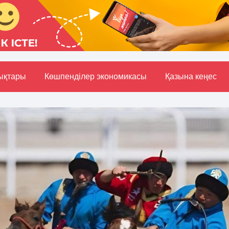
ықтары
Көшпенділер экономикасы
Қазына кеңес