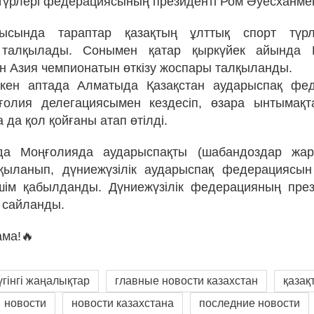
 түрлері федерациясының президенті Ром Әуесханмен
ысында тараптар қазақтың ұлттық спорт түр
 талқылады. Сонымен қатар қыркүйек айында 
н Азия чемпионатын өткізу жоспары талқыланды.
ткен аптада Алматыда Қазақстан аударыспақ фе
ңғолия делегациясымен кездесіп, өзара ынтымақт
да қол қойғаны атап өтілді.
да Моңғолияда аударыспақты (шабандоздар жа
лқыланып, дүниежүзілік аударыспақ федерациясын
ім қабылданды. Дүниежүзілік федерацияның през
 сайланды.
ама!🔥
үгінгі жаңалықтар
главные новости казахстан
қазақ
новости
новости казахстана
последние новости