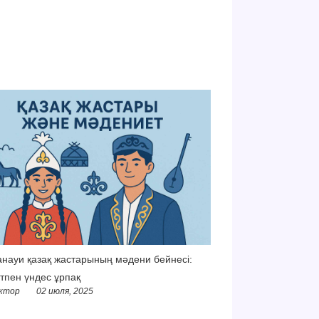
науи қазақ жастарының мәдени бейнесі:
тпен үндес ұрпақ
ктор
02 июля, 2025