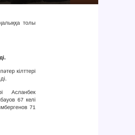
аңалыққа толы
і.
әтер кілттері
ді.
і Асланбек
бауов 67 келі
ымбергенов 71