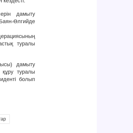
 кездесті.
лерін дамыту
Баян-Өлгийде
дерациясының
астық туралы
рысы) дамыту
 құру туралы
иденті болып
тар