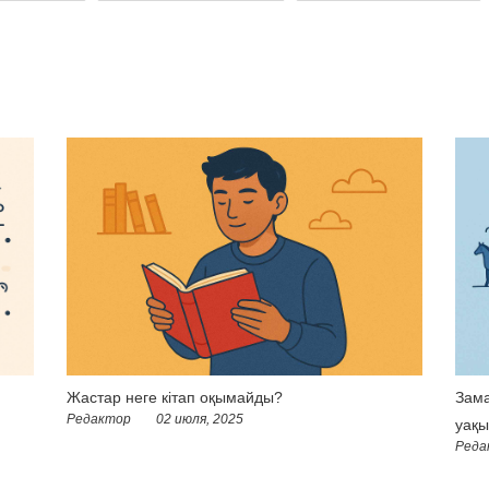
Жастар неге кітап оқымайды?
Зама
Редактор
02 июля, 2025
уақы
Реда