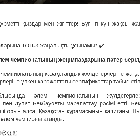
ұрметті қыздар мен жігіттер! Бүгінгі күн жақсы ж
рларыңа ТОП-3 жаңалықты ұсынамыз.✔️
лем чемпионатының жеңімпаздарына пәтер берілд
 чемпионатының қазақстандық жүлдегерлеріне жаңа п
ерлеріне үлкен қаражаттағы сертификаттар табыс етіл
лысында әлем чемпионатының жүлдегерлер
пен Дулат Бекбауовты марапаттау рәсімі өтті. Бек
нші орын алса, Қазақстан құрамасының капитаны Ш
а әлем чемпионы атанды.
!😍👏🏻