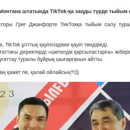
онтана штатында TikTok-қа заңды түрде тыйым
аторы Грег Джанфорте ТикТокқа тыйым салу тура
, TikTok ұлттық қауіпсіздікке қауіп төндіреді.
аттағы деректерді «шетелдік қарсыластарға» жібере
ғаттау туралы бұйрық шығарғанын айтты.
заң қажет пе, қалай ойлайсың?🤔