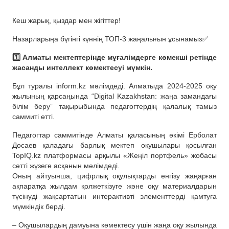
Кеш жарық, қыздар мен жігіттер!
Назарларыңа бүгінгі күннің ТОП-3 жаңалығын ұсынамыз✅
1️⃣ Алматы мектептерінде мұғалімдерге көмекші ретінде
жасанды интеллект көмектесуі мүмкін.
Бұл туралы inform.kz мәлімдеді. Алматыда 2024-2025 оқу
жылының қарсаңында “Digital Kazakhstan: жаңа замандағы
білім беру” тақырыбында педагогтердің қалалық тамыз
саммиті өтті.
Педагогтар саммитінде Алматы қаласының әкімі Ерболат
Досаев қаладағы барлық мектеп оқушылары қосылған
TopIQ.kz платформасы арқылы «Жеңіл портфель» жобасы
сәтті жүзеге асқанын мәлімдеді.
Оның айтуынша, цифрлық оқулықтарды енгізу жаңарған
ақпаратқа жылдам қолжеткізуге және оқу материалдарын
түсінуді жақсартатын интерактивті элементтерді қамтуға
мүмкіндік берді.
– Оқушылардың дамуына көмектесу үшін жаңа оқу жылында