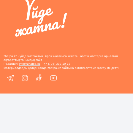
zhatpa.kz - үйде жатпайтын, тірлік жасағысы келетін, өсетін жастарға арналған
ақпараттық-танымдық сайт
Редакция:
info@zhatpa.kz
+7 (708) 332-10-72
Материалдарды қолданғанда zhatpa.kz сайтына активті сілтеме жасау міндетті