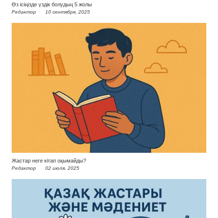
Өз ісіңізде үздік болудың 5 жолы
Редактор
10 сентября, 2025
Жастар неге кітап оқымайды?
Редактор
02 июля, 2025