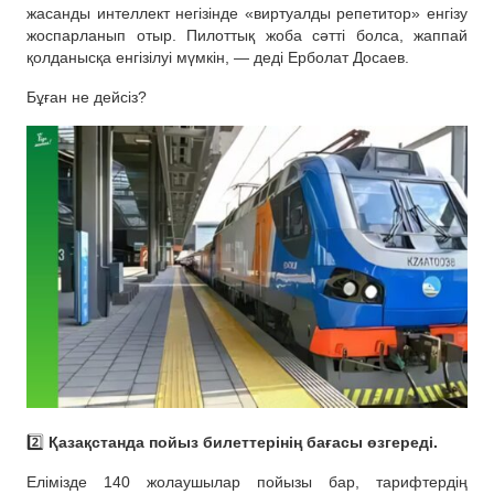
жасанды интеллект негізінде «виртуалды репетитор» енгізу
жоспарланып отыр. Пилоттық жоба сәтті болса, жаппай
қолданысқа енгізілуі мүмкін, — деді Ерболат Досаев.
Бұған не дейсіз?
2️⃣
Қазақстанда пойыз билеттерінің бағасы өзгереді.
Елімізде 140 жолаушылар пойызы бар, тарифтердің