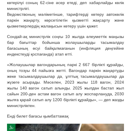
көтерілуі соның 62-сіне әсер етеді, деп хабарлайды көлік
министрлігі.
Ведомствоның мәліметінше, тарифтерді көтеру автокөлік
паркін жаңарту, көрсетілетін қызметті жақсарту және
қызметкерлердің жалақысын көтеру үшін қажет.
Сондай-ақ министрлік соңғы 10 жылда әлеуметтік маңызы
бар бағыттар бойынша жолаушыларды тасымалдау
бағасының өсуі байқалмағанын (инфляция деңгейіне
индекстеуді қоспағанда) атап өтті.
«Жолаушылар вагондарының паркі 2 667 бірлікті құрайды,
оның тозуы 44 пайызға жетті. Вагондар паркін жаңартуды
жеке тасымалдаушылар да, ұлттық тасымалдаушылар да
жүзеге асырады. Мәселен, 2023 жылы 118 вагон, 2024
жылы 140 вагон сатып алынды. 2025 жылдан бастап жыл
сайын 200-ден астам вагон сатып алу жоспарлануда, 2030
жылға қарай сатып алу 1200 бірлікті құрайды», — деп жазды
министрліктен.
Енді билет бағасы қымбаттамақ