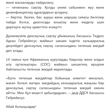
және маскаларды пайдалану;
— гигиенаны сақтау. Қолды үнемі сабынмен жуу және
дезинфекциялау құралдарын қолдану;
— бөртпе, безгек, бас ауруы және шаршау сияқты белгілер
пайда болса, диагнозды анықтау және емделу үшін
дәрігерге жүгіну қажеттігін ескертті.
Дүниежүзілік денсаулық сақтау ұйымының басшысы Тедрос
Адхан Гебрейесус маймыл шешек індетін халықаралық
деңгейдегі денсаулық сақтау саласындағы төтенше жағдай
деп атады.
14 тамыз күні Африканың ауруларды бақылау және алдын
алу орталықтары (CDC) маймыл шешегінің өршуіне
байланысты төтенше жағдай жариялады.
«Бүгін төтенше жағдайлар бойынша комитет жиналып,
маған болып жатқан жағдайдың халықаралық маңызы бар
денсаулық сақтау саласындағы төтенше жағдай екенін
айтты. Мен бұл кеңесті қабылдадым», – деді ДДСҰ басшысы
Гебрейесус.
Абай болыңыздар!