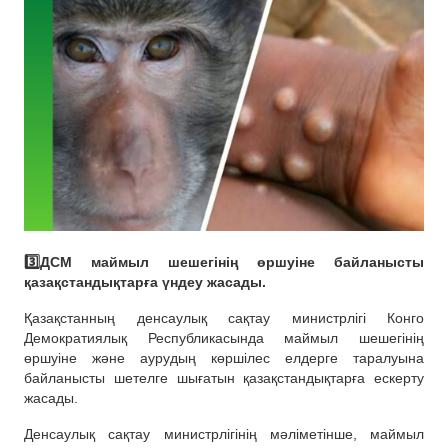
3️⃣ДСМ маймыл шешегінің өршуіне байланысты
қазақстандықтарға үндеу жасады.
Қазақстанның денсаулық сақтау министрлігі Конго
Демократиялық Республикасында маймыл шешегінің
өршуіне және аурудың көршілес елдерге таралуына
байланысты шетелге шығатын қазақстандықтарға ескерту
жасады.
Денсаулық сақтау министрлігінің мәліметінше, маймыл