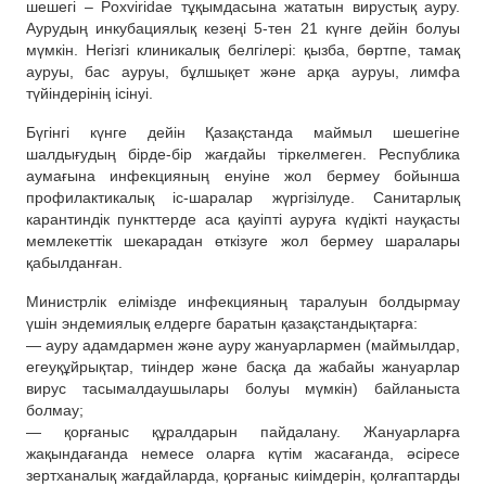
шешегі – Poxviridae тұқымдасына жататын вирустық ауру.
Аурудың инкубациялық кезеңі 5-тен 21 күнге дейін болуы
мүмкін. Негізгі клиникалық белгілері: қызба, бөртпе, тамақ
ауруы, бас ауруы, бұлшықет және арқа ауруы, лимфа
түйіндерінің ісінуі.
Бүгінгі күнге дейін Қазақстанда маймыл шешегіне
шалдығудың бірде-бір жағдайы тіркелмеген. Республика
аумағына инфекцияның енуіне жол бермеу бойынша
профилактикалық іс-шаралар жүргізілуде. Санитарлық
карантиндік пункттерде аса қауіпті ауруға күдікті науқасты
мемлекеттік шекарадан өткізуге жол бермеу шаралары
қабылданған.
Министрлік елімізде инфекцияның таралуын болдырмау
үшін эндемиялық елдерге баратын қазақстандықтарға:
— ауру адамдармен және ауру жануарлармен (маймылдар,
егеуқұйрықтар, тиіндер және басқа да жабайы жануарлар
вирус тасымалдаушылары болуы мүмкін) байланыста
болмау;
— қорғаныс құралдарын пайдалану. Жануарларға
жақындағанда немесе оларға күтім жасағанда, әсіресе
зертханалық жағдайларда, қорғаныс киімдерін, қолғаптарды