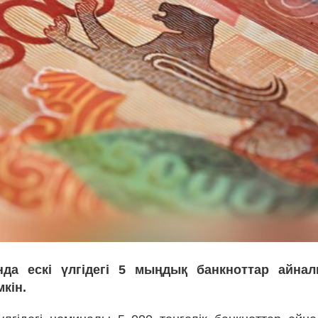
анда ескі үлгідегі 5 мыңдық банкноттар айн
кін.