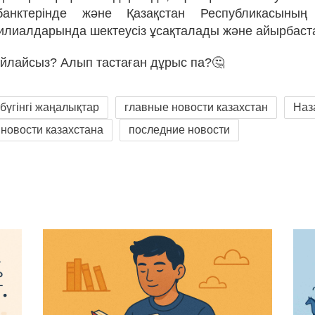
банктерінде және Қазақстан Республикасының
филиалдарында шектеусіз ұсақталады және айырбаст
 ойлайсыз? Алып тастаған дұрыс па?🤔
бүгінгі жаңалықтар
главные новости казахстан
Наз
новости казахстана
последние новости