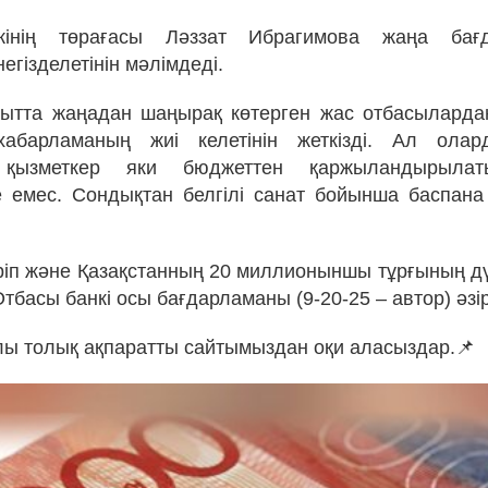
кінің төрағасы Ләззат Ибрагимова жаңа бағ
егізделетінін мәлімдеді.
қытта жаңадан шаңырақ көтерген жас отбасыларда
абарламаның жиі келетінін жеткізді. Ал олард
к қызметкер яки бюджеттен қаржыландырыла
е емес. Сондықтан белгілі санат бойынша баспана 
іп және Қазақстанның 20 миллионыншы тұрғының дү
басы банкі осы бағдарламаны (9-20-25 – автор) әзі
лы толық ақпаратты сайтымыздан оқи аласыздар.📌