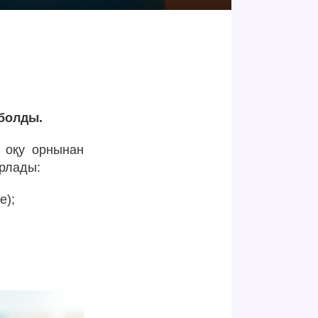
болды.
 оқу орнынан
арлады:
е);