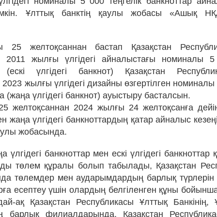
лгідегі номиналы 5 000 теңгелік банкноттар ай
мкін. Ұлттық банктің қаулы жобасы «Ашық Н
 25 желтоқсаннан бастап Қазақстан Республ
 2011 жылғы үлгідегі айналыстағы номиналы 5 
 (ескі үлгідегі банкнот) Қазақстан Республ
2023 жылғы үлгідегі дизайны өзгертілген номиналы 5
 (жаңа үлгідегі банкнот) ауыстыру басталсын.
5 желтоқсаннан 2024 жылғы 24 желтоқсанға дейін 
н жаңа үлгідегі банкноттардың қатар айналыс кезеңі
аулы жобасында.
а үлгідегі банкноттар мен ескі үлгідегі банкноттар
ңды төлем құралы болып табылады, Қазақстан Ре
нда төлемдер мен аударымдардың барлық түрлерін 
арға есептеу үшін олардың белгіленген құны бойынш
ндай-ақ Қазақстан Республикасы Ұлттық Банкінің,
ң барлық филиалдарында, Қазақстан Республика