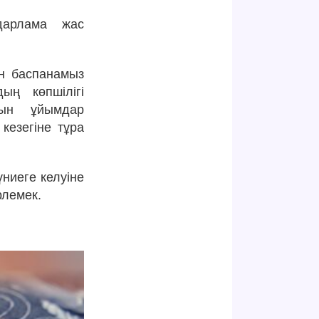
дарлама жас
н баспанамыз
ың көпшілігі
тын ұйымдар
кезегіне тұра
ниеге келуіне
рлемек.