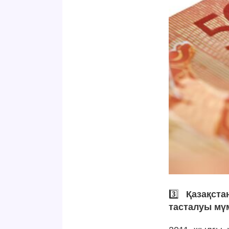
3️⃣
Қазақст
тасталуы мүм