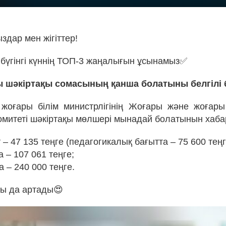
здар мен жігіттер!
бүгінгі күннің ТОП-3 жаңалығын ұсынамыз✅
 шәкіртақы сомасының қанша болатыны белгілі 
жоғары білім министрлігінің Жоғары және жоғары
 комитеті шәкіртақы мөлшері мынадай болатынын хаб
 – 47 135 теңге (педагогикалық бағытта – 75 600 теңг
а – 107 061 теңге;
а – 240 000 теңге.
ғы да артады😍