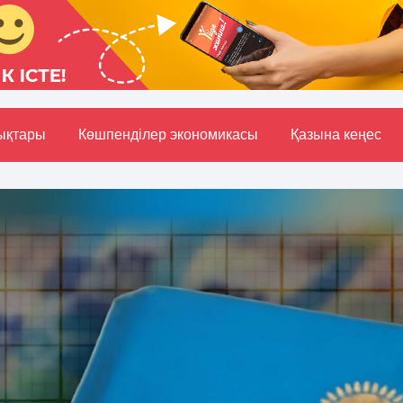
ықтары
Көшпенділер экономикасы
Қазына кеңес