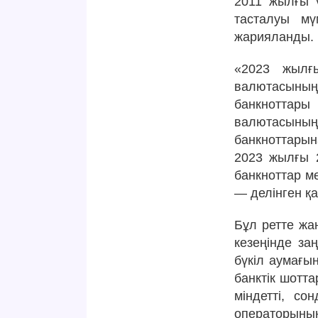
2011 жылғы ү
тасталуы мү
жарияланды.
«2023 жылғы
валютасының
банкноттары
валютасының 
банкноттарына
2023 жылғы 2
банкноттар ме
— делінген қ
Бұл ретте жаң
кезеңінде за
бүкіл аумағы
банктік шотт
міндетті, со
операторыны