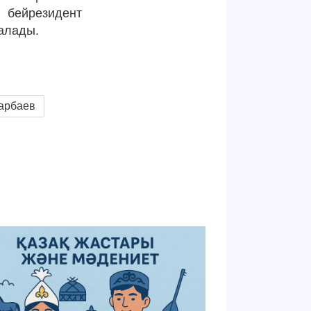
 бейрезидент
алады.
арбаев