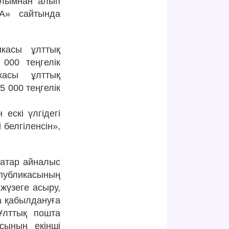
налымнан алып
ҚА» сайтында
икасы ұлттық
000 теңгелік
икасы ұлттық
 000 теңгелік
ескі үлгідегі
 белгіленсін»,
 қатар айналыс
спубликасының
жүзеге асыру,
а қабылдануға
 Ұлттық пошта
сының екінші