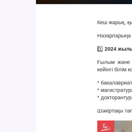
Кеш жарық, қы
Назарларыңа 
1️⃣
2024 жылы
Ғылым және 
кейінгі білім
* бакалавриат
* магистратур
* докторантур
Шәкіртақы та