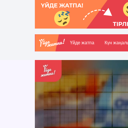
Үйде жатпа
Күн жаңал