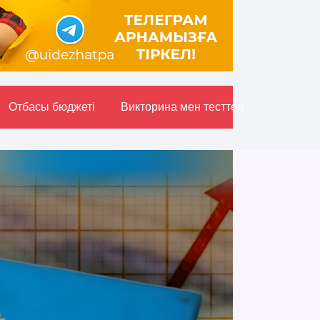
Отбасы бюджетi
Викторина мен тесттер