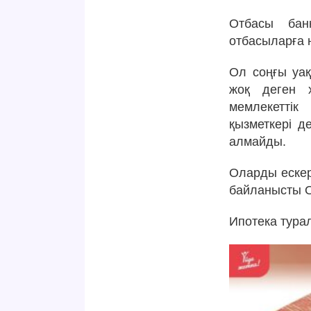
Отбасы бан
отбасыларға н
Ол соңғы уа
жоқ деген х
мемлекетті
қызметкері д
алмайды.
Оларды ескер
байланысты От
Ипотека тура