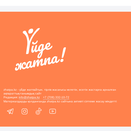
zhatpa.kz - үйде жатпайтын, тірлік жасағысы келетін, өсетін жастарға арналған
ақпараттық-танымдық сайт
Редакция:
info@zhatpa.kz
+7 (708) 332-10-72
Материалдарды қолданғанда zhatpa.kz сайтына активті сілтеме жасау міндетті