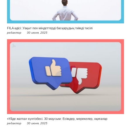
FILA әдісі: Уақыт пен міндеттерді басқарудың тиімді тәсілі
редактор
30 июня, 2025
«Үйде жатпа» күнтізбесі. 30 маусым: Есімдер, мерекелер, оқиғалар
редактор
30 июня, 2025