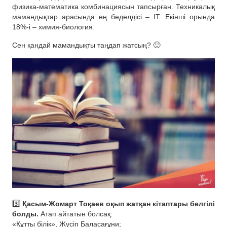
физика-математика комбинациясын тапсырған. Техникалық
мамандықтар арасында ең беделдісі – ІТ. Екінші орында
18%-і – химия-биология.
Сен қандай мамандықты таңдап жатсың? 🙂
3️⃣
Қасым-Жомарт Тоқаев оқып жатқан кітаптары белгілі
болды.
Атап айтатын болсақ:
«Құтты білік», Жүсіп Баласағұни;