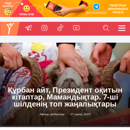
Құрбан айт, Президент оқитын
кітаптар, Мамандықтар. 7-ші
шілденің топ жаңалықтары
Автор: редактор
07 июля, 2022