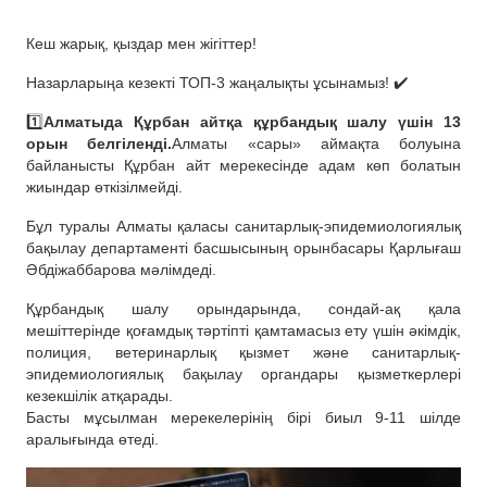
Кеш жарық, қыздар мен жігіттер!
Назарларыңа кезекті ТОП-3 жаңалықты ұсынамыз! ✔️
1️⃣
Алматыда Құрбан айтқа құрбандық шалу үшін 13
орын белгіленді.
Алматы «сары» аймақта болуына
байланысты Құрбан айт мерекесінде адам көп болатын
жиындар өткізілмейді.
Бұл туралы Алматы қаласы санитарлық-эпидемиологиялық
бақылау департаменті басшысының орынбасары Қарлығаш
Әбдіжаббарова мәлімдеді.
Құрбандық шалу орындарында, сондай-ақ қала
мешіттерінде қоғамдық тәртіпті қамтамасыз ету үшін әкімдік,
полиция, ветеринарлық қызмет және санитарлық-
эпидемиологиялық бақылау органдары қызметкерлері
кезекшілік атқарады.
Басты мұсылман мерекелерінің бірі биыл 9-11 шілде
аралығында өтеді.