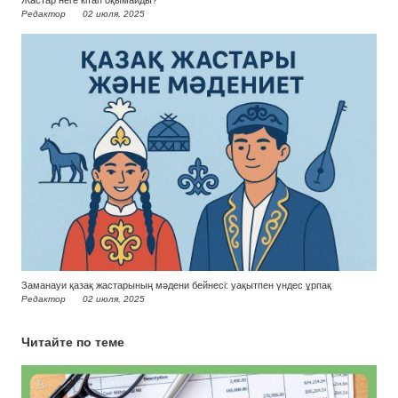
Жастар неге кітап оқымайды?
Редактор
02 июля, 2025
Заманауи қазақ жастарының мәдени бейнесі: уақытпен үндес ұрпақ
Редактор
02 июля, 2025
Читайте по теме