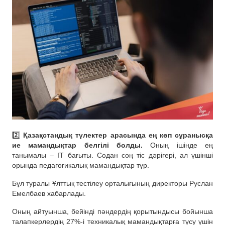
2️⃣
Қазақстандық түлектер арасында ең көп сұранысқа
ие мамандықтар белгілі болды.
Оның ішінде ең
танымалы – ІТ бағыты. Содан соң тіс дәрігері, ал үшінші
орында педагогикалық мамандықтар тұр.
Бұл туралы Ұлттық тестілеу орталығының директоры Руслан
Емелбаев хабарлады.
Оның айтуынша, бейінді пәндердің қорытындысы бойынша
талапкерлердің 27%-і техникалық мамандықтарға түсу үшін