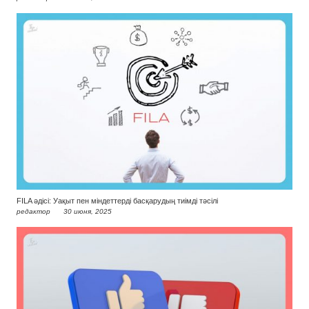
FILA әдісі: Уақыт пен міндеттерді басқарудың тиімді тәсілі
редактор
30 июня, 2025