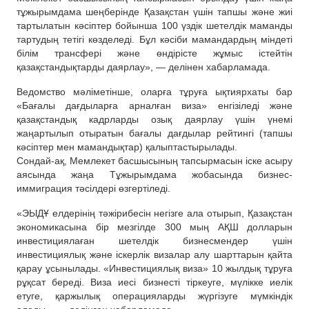
тұжырымдама шеңберінде Қазақстан үшін тапшы және жиі
тартылатын кәсіптер бойынша 100 үздік шетелдік маманды
тартудың тетігі көзделеді. Бұл кәсіби мамандардың міндеті
білім трансфері және өндірісте жұмыс істейтін
қазақстандықтарды даярлау», — делінен хабарламада.
Ведомство мәліметінше, оларға тұруға ықтиярхаты бар
«Бағалы дағдыларға арналған виза» енгізіледі және
қазақстандық кадрларды озық даярлау үшін үнемі
жаңартылып отыратын бағалы дағдылар рейтингі (тапшы
кәсіптер мен мамандықтар) қалыптастырылады.
Сондай-ақ, Мемлекет басшысының тапсырмасын іске асыру
аясында жаңа Тұжырымдама жобасында бизнес-
иммиграция тәсілдері өзгертіледі.
«ЭЫДҰ елдерінің тәжірибесін негізге ала отырып, Қазақстан
экономикасына бір мезгілде 300 мың АҚШ долларын
инвестициялаған шетелдік бизнесмендер үшін
инвестициялық және іскерлік визалар алу шарттарын қайта
қарау ұсынылады. «Инвестициялық виза» 10 жылдық тұруға
рұқсат береді. Виза иесі бизнесті тіркеуге, мүлікке иелік
етуге, қаржылық операцияларды жүргізуге мүмкіндік