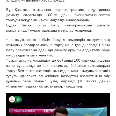
алады», — делінген хабарламада.
Бұл Қазақстанға жылына, әсіресе креативті индустрияны
дамыту саласында 100-ге дейін бизнесмен-инвестор
тартуды неғұрлым нақты мақсатқа айналдырады.
Бұдан басқа, білім беру иммиграциясын дамыту
мақсатында Тұжырымдамада мыналар көзделеді:
* шетелдік жетекші білім беру мекемелерін академиялық
ұтқырлық бағдарламасына тарту және қос дипломды білім
беру практикасын одан әрі дамыту арқылы елдік білім беру
инфрақұрылымын кеңейту;
* сұранысқа ие мамандықтар бойынша 100 үздік оқытушыны
және сұранысқа ие технологиялар бойынша ғалымдарды
тарту. Бұл ретте шетелдік ғалымдар мен оқытушылар үшін
тұруға ықтиярхат, ал кейіннен Қазақстан азаматтығын алу
құқығын бере отырып, ұзақ мерзімді (10 жылға дейін)
«Ғылыми-педагогикалық визалар» көзделеді.