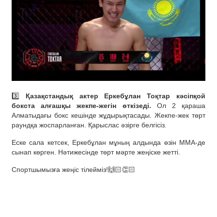
3️⃣
Қазақстандық актер Еркебұлан Тоқтар кәсіпқой
бокста алғашқы жекпе-жегін өткізеді.
Ол 2 қараша
Алматыдағы бокс кешінде жұдырықтасады. Жекпе-жек төрт
раундқа жоспарланған. Қарыслас әзірге белгісіз.
Еске сала кетсек, Еркебұлан мұның алдында өзін ММА-де
сынап көрген. Нәтижесінде төрт мәрте жеңіске жетті.
Спортшымызға жеңіс тілейміз!🙌🏻👏🏻