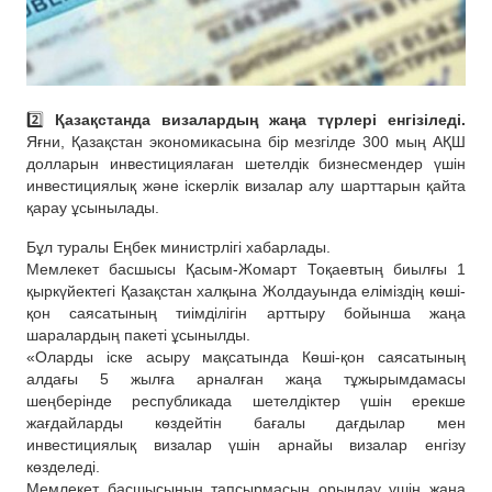
2️⃣
Қазақстанда визалардың жаңа түрлері енгізіледі.
Яғни, Қазақстан экономикасына бір мезгілде 300 мың АҚШ
долларын инвестициялаған шетелдік бизнесмендер үшін
инвестициялық және іскерлік визалар алу шарттарын қайта
қарау ұсынылады.
Бұл туралы Еңбек министрлігі хабарлады.
Мемлекет басшысы Қасым-Жомарт Тоқаевтың биылғы 1
қыркүйектегі Қазақстан халқына Жолдауында еліміздің көші-
қон саясатының тиімділігін арттыру бойынша жаңа
шаралардың пакеті ұсынылды.
«Оларды іске асыру мақсатында Көші-қон саясатының
алдағы 5 жылға арналған жаңа тұжырымдамасы
шеңберінде республикада шетелдіктер үшін ерекше
жағдайларды көздейтін бағалы дағдылар мен
инвестициялық визалар үшін арнайы визалар енгізу
көзделеді.
Мемлекет басшысының тапсырмасын орындау үшін жаңа