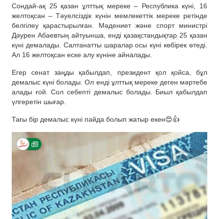
Сондай-ақ 25 қазан ұлттық мереке – Республика күні, 16
желтоқсан – Тәуелсіздік күнін мемлекеттік мереке ретінде
белгілеу қарастырылған. Мәдениет және спорт министрі
Дәурен Абаевтың айтуынша, енді қазақстандықтар 25 қазан
күні демалады. Салтанатты шаралар осы күні көбірек өтеді.
Ал 16 желтоқсан еске алу күніне айналады.
Егер сенат заңды қабылдап, президент қол қойса, бұл
демалыс күні болады. Ол енді ұлттық мереке деген мәртебе
алады ғой. Сол себепті демалыс болады. Биыл қабылдап
үлгеретін шығар.
Тағы бір демалыс күні пайда болып жатыр екен😍👍