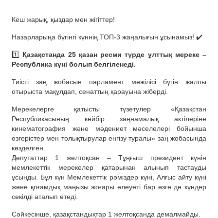
Кеш жарық, қыздар мен жігіттер!
Назарларыңа бүгінгі күннің ТОП-3 жаңалығын ұсынамыз! ✔️
1️⃣
Қазақстанда 25 қазан ресми түрде ұлттық мереке –
Республика күні болып белгіленеді.
Тиісті заң жобасын парламент мәжілісі бүгін жалпы
отырыста мақұлдап, сенаттың қарауына жіберді.
Мерекелерге қатысты түзетулер «Қазақстан
Республикасының кейбір заңнамалық актілеріне
кинематография және мәдениет мәселелері бойынша
өзгерістер мен толықтырулар енгізу туралы» заң жобасында
көзделген.
Депутаттар 1 желтоқсан – Тұңғыш президент күнін
мемлекеттік мерекелер қатарынан алынып тастауды
ұсынды. Бұл күн Мемлекеттік рәміздер күні, Алғыс айту күні
және қоғамдық маңызы жоғары әлеуеті бар өзге де күндер
секілді аталып өтеді.
Сәйкесінше, қазақстандықтар 1 желтоқсанда демалмайды.