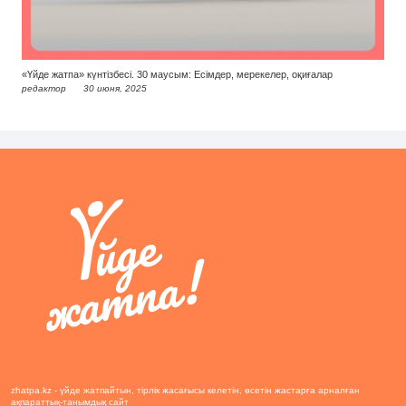
«Үйде жатпа» күнтізбесі. 30 маусым: Есімдер, мерекелер, оқиғалар
редактор
30 июня, 2025
zhatpa.kz - үйде жатпайтын, тірлік жасағысы келетін, өсетін жастарға арналған
ақпараттық-танымдық сайт