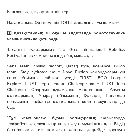
Кеш жарық, қыздар мен жігіттер!
Назарларыңа бүгінгі күннің ТОП-3 жаңалығын ұсынамыз✅
1️⃣
Қазақстандық 70 оқушы Үндістанда робототехника
чемпионатына қатысады.
Талантты жастарымыз The Goa International Robotics
Festival ашық чемпионатында бақ сынасады.
Sana Team, Zhylyoi technic, Qazaq style, Xcellence, Billion
team, Stay hydrated және Nova Fusion командалары үш
санат бойынша сайысқа түседі: FIRST LEGO League
Explore, FIRST Lego League Challenge және FIRST Tech
Challenge. Олардың құрамында Астана және Алматы
қалаларынан, Атырау облысының Құлсары, Павлодар
облысының Екібастұз қалаларынан келген оқушылар да
бар.
“Бұл чемпионатқа бұрын халықаралық жарыстарда
тәжірибесі жоқ оқушылар да қатысуға мүмкіндік алды. Біздің
балаларымыз ел намысын жоғары деңгейде қорғауға