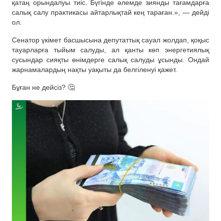
қатаң орындалуы тиіс. Бүгінде әлемде зиянды тағамдарға
салық салу практикасы айтарлықтай кең тараған.», — дейді
ол.
Сенатор үкімет басшысына депутаттық сауал жолдап, қоқыс
тауарларға тыйым салуды, ал қанты көп энергетиялық
сусындар сияқты өнімдерге салық салуды ұсынды. Ондай
жарнамалардың нақты уақыты да белгіленуі қажет.
Бұған не дейсіз? 🤔