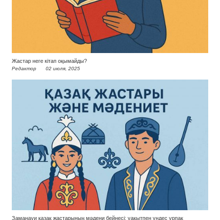
Жастар неге кітап оқымайды?
Редактор
02 июля, 2025
Заманауи қазақ жастарының мәдени бейнесі: уақытпен үндес ұрпақ