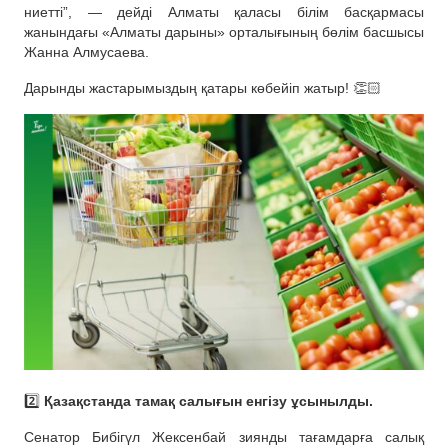
ниетті”, — дейді Алматы қаласы білім басқармасы
жанындағы «Алматы дарыны» орталығының бөлім басшысы
Жанна Алмусаева.
Дарынды жастарымыздың қатары көбейіп жатыр! 👏🏻
2️⃣
Қазақстанда тамақ салығын енгізу ұсынылды.
Сенатор Бибігүл Жексенбай зиянды тағамдарға салық