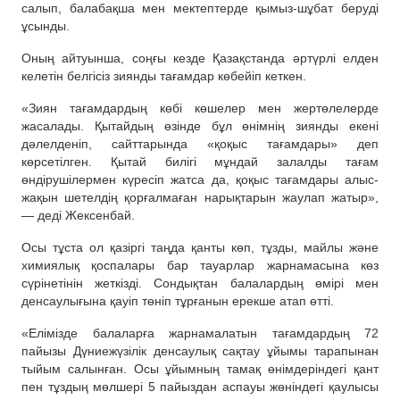
салып, балабақша мен мектептерде қымыз-шұбат беруді
ұсынды.
Оның айтуынша, соңғы кезде Қазақстанда әртүрлі елден
келетін белгісіз зиянды тағамдар көбейіп кеткен.
«Зиян тағамдардың көбі көшелер мен жертөлелерде
жасалады. Қытайдың өзінде бұл өнімнің зиянды екені
дәлелденіп, сайттарында «қоқыс тағамдары» деп
көрсетілген. Қытай билігі мұндай залалды тағам
өндірушілермен күресіп жатса да, қоқыс тағамдары алыс-
жақын шетелдің қорғалмаған нарықтарын жаулап жатыр»,
— деді Жексенбай.
Осы тұста ол қазіргі таңда қанты көп, тұзды, майлы және
химиялық қоспалары бар тауарлар жарнамасына көз
сүрінетінін жеткізді. Сондықтан балалардың өмірі мен
денсаулығына қауіп төніп тұрғанын ерекше атап өтті.
«Елімізде балаларға жарнамалатын тағамдардың 72
пайызы Дүниежүзілік денсаулық сақтау ұйымы тарапынан
тыйым салынған. Осы ұйымның тамақ өнімдеріндегі қант
пен тұздың мөлшері 5 пайыздан аспауы жөніндегі қаулысы