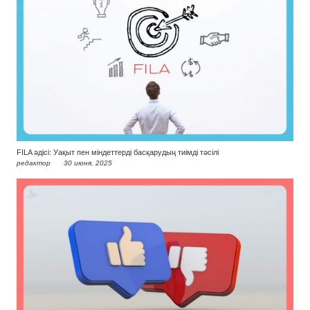
FILA әдісі: Уақыт пен міндеттерді басқарудың тиімді тәсілі
редактор
30 июня, 2025