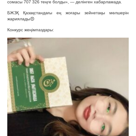
сомасы 707 326 теңге болды», — делінген хабарламада.
БЖЗҚ Қазақстандағы ең жоғары зейнетақы мөлшерін
жариялады😍
Конкурс жеңімпаздары: