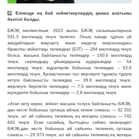
3️⃣
Елімізде ең бай зейнеткерлердің қанша алатыны
белгілі болды.
БЖЗҚ мәліметінше, 2023 жылы БЖЗҚ салымшыларына
591,3 миллиард теңге төлеген. Оның ішінде тұрғын үй
жағдайларын жақсарту және емделу мақсатындағы
біржолғы зейнетақы төлемдері (БЗТ) — 284 миллиард теңге
болса, жасына байланысты төлемдер – 150,6 миллиард
теңге, сақтандыру ұйымдарына аударымдар — 54
миллиард теңге, мұрагерлік бойынша төлемдер – 52,6
миллиард теңге, Қазақстаннан тыс жерлерге тұрақты тұруға
кетуге байланысты төлемдер — 39,8 миллиард теңге,
жерлеуге берілетін төлемдер — 7,5 миллиард теңге және
мүгедектік бойынша төлемдер — 2,8 миллиард теңге.
«Атап кету керек, зейнет жасына толуға байланысты БЖЗҚ-
дан кесте бойынша орташа айлық төлем сомасы — 32 202
теңге, ал ай сайынғы төлемнің ең жоғарғы сомасы — 742
692 теңге. Еске салайық, былтырғы сәйкес кезеңіндегі
БЖЗҚ-дан кесте бойынша ай сайынғы төлемнің орташа
сомасы — 29 973 теңге, ал ай сайынғы төлемнің ең жоғары