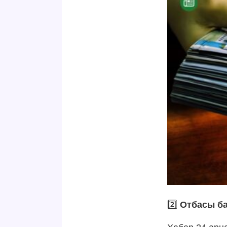
2️⃣
Отбасы ба