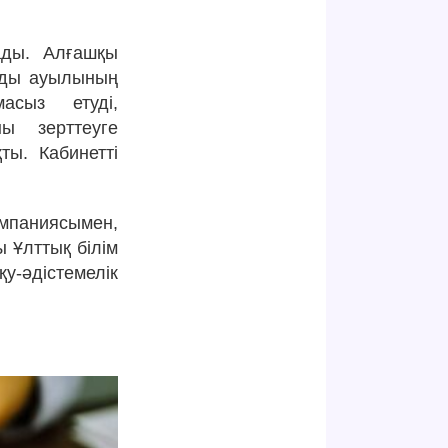
ады. Алғашқы
нды ауылының
сыз етуді,
ны зерттеуге
ты. Кабинетті
паниясымен,
 Ұлттық білім
әдістемелік