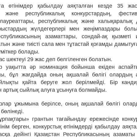
а өтінімдер қабылдау аяқталған кезде 35 жас
қ және республикалық конкурстардың, фести
 лауреаттары, республикалық және халықаралық д
рыстардың жүлдегерлері мен жеңімпаздары бол
еспубликасының азаматтары, сондай-ақ қызметі 
тын және тиісті сала мен тұтастай қоғамды дамытуға
үміткер болады.
ас шектеуі 29 жас деп белгіленген болатын.
р уақытта әр номинация бойынша екіден аспайты
ды, бұл жағдайда оның ақшалай бөлігі олардың 
ыйлықты қайта беруге жол берілмейді. Бiр канди
 артық сыйлық алуға ұсынуға болмайды.
рлар ұжымына берiлсе, оның ақшалай бөлiгi олар
бөлiнедi.
 ұрпақтары» грантын тағайындау ережесінде конку
інім берген, конкурстық өтінімдерді қабылдау аяқт
сқа дейінгі Қазақстан Республикасының азаматы