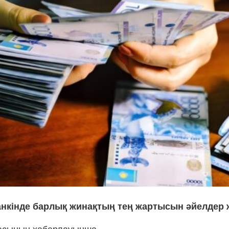
нкінде барлық жинақтың тең жартысын әйелдер 