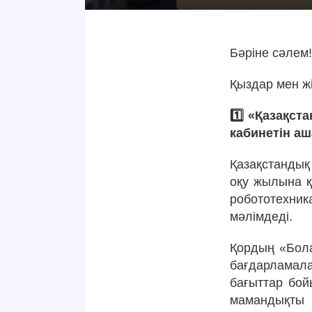
Бәріне сәлем
Қыздар мен ж
1️⃣ «Қазақс
кабинетін а
Қазақстандық
оқу жылына қ
робототехник
мәлімдеді.
Қордың «Бол
бағдарламал
бағыттар бой
мамандықты