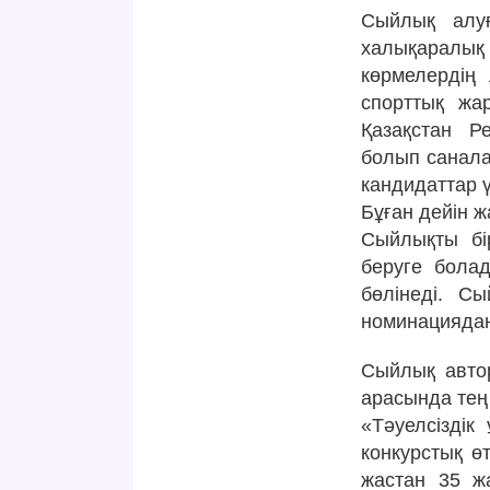
Сыйлық алуғ
халықаралы
көрмелердің
спорттық жа
Қазақстан Р
болып санала
кандидаттар 
Бұған дейін ж
Сыйлықты бі
беруге бола
бөлінеді. С
номинациядан
Сыйлық авто
арасында тең 
«Тәуелсіздік
конкурстық өт
жастан 35 жа