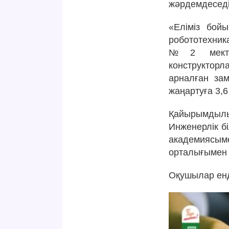
жәрдемдеседі
«Еліміз бой
робототехни
№2 мектеб
конструктор
арналған зам
жаңартуға 3,6
Қайырымдыл
Инженерлік б
академиясы
орталығымен 
Оқушылар енд