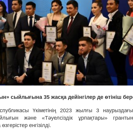
ын» сыйлығына 35 жасқа дейінгілер де өтініш бер
еспубликасы Үкіметінің 2023 жылғы 3 наурыздағ
лығын және «Тәуелсіздік ұрпақтары» гранты
өзгерістер енгізілді.