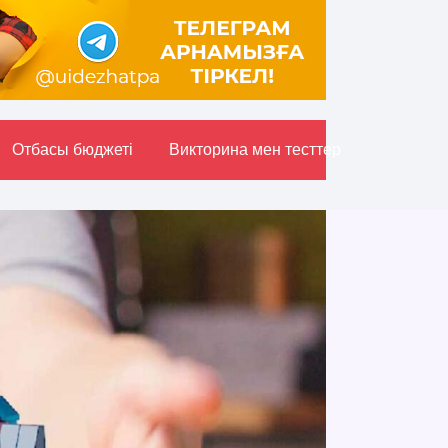
Отбасы бюджетi
Викторина мен тесттер