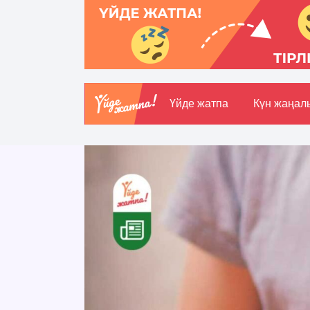
Үйде жатпа
Күн жаңал