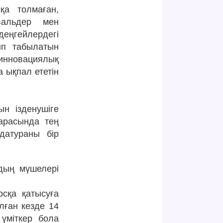
қа толмаған,
вальдер мен
еңгейлердегі
ып табылатын
инновациялық
 ықпал ететін
н ізденушіге
арасында тең
датураны бiр
дың мүшелері
рсқа қатысуға
алған кезде 14
 үміткер бола