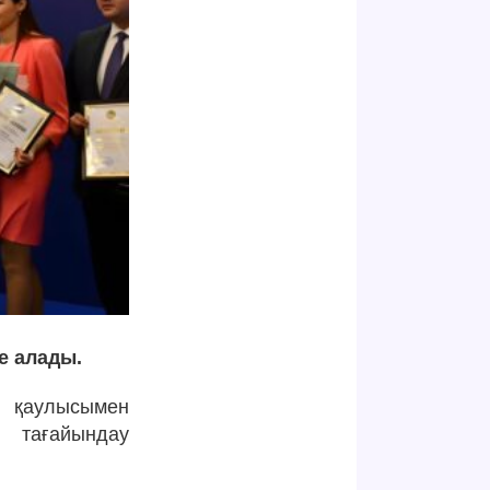
е алады.
ы қаулысымен
н тағайындау