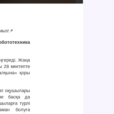
мыз!📌
обототехника
ңгереді. Жаңа
ы 28 мектепте
халқына» қоры
ып оқушылары
әне басқа да
шыларға түрлі
аман болуға