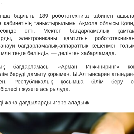
.
ынша барлығы 189 робототехника кабинеті ашыл
ка кабинетінің таныстырылымы Ақмола облысы Қоя
інде өтті. Мектеп бағдарламалық қамтама
ларды, электрониканы қамтитын робототехника
анауи бағдарламалық-аппараттық кешенмен толық
 млн теңге бөлінді», — делінген хабарламада.
ық бағдарламасы «Арман Инжиниринг» ком
ілім беруді дамыту қорымен, Ы.Алтынсарин атындағы
мен, Республикалық қосымша білім беру оқу-
бірлесіп жүзеге асырылуда.
і жаңа дағдыларды игере алады🔥