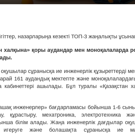
!
ігіттер, назарларыңа кезекті ТОП-3 жаңалықты ұсына
тан халқына» қоры аудандар мен моноқалаларда р
шады.
 оқушылар сұранысқа ие инженерлік құзыреттерді ме
арай 161 аудандық мектепте және моноқалалардағ
а кабинеттері ашылады. Бұл туралы «Қазақстан 
ашақ инженерлер» бағдарламасы бойынша 1-6 сын
ау, құрастыру, мехатроника, электротехника ж
ынша білім алады. Жаңа инженерлік дағдылар оқу
 игеруге және болашақта сұранысқа ие м