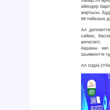
Хабар 24 арн
әйелдер барл
жартысы. Бұд
68 пайызын д
Ал депозитте
сәйкес, басп
жеткілікті.
Ақшаны көп
Шымкентте т
Ал сіздің От