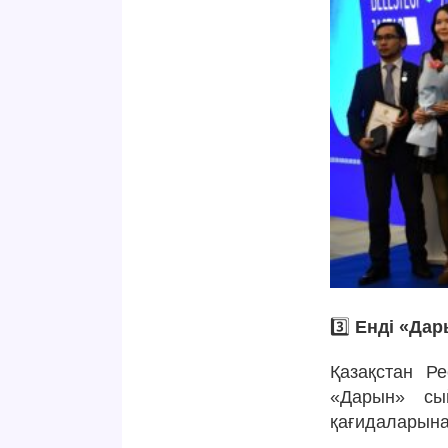
3️⃣
Енді «Дар
Қазақстан Р
«Дарын» сый
қағидаларына 