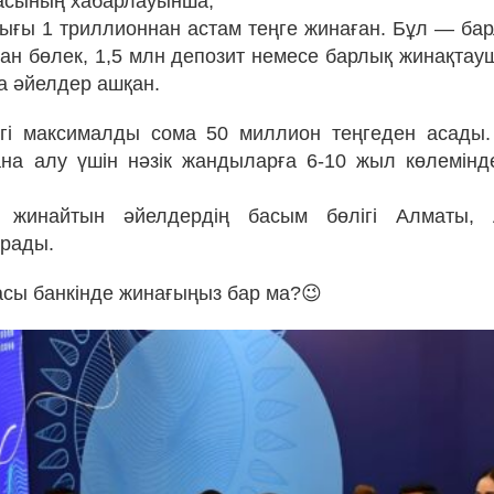
асының хабарлауынша,
ығы 1 триллионнан астам теңге жинаған. Бұл — ба
ан бөлек, 1,5 млн депозит немесе барлық жинақта
а әйелдер ашқан.
гі максималды сома 50 миллион теңгеден асады.
ана алу үшін нәзік жандыларға 6-10 жыл көлемін
 жинайтын әйелдердің басым бөлігі Алматы, 
ұрады.
басы банкінде жинағыңыз бар ма?😉