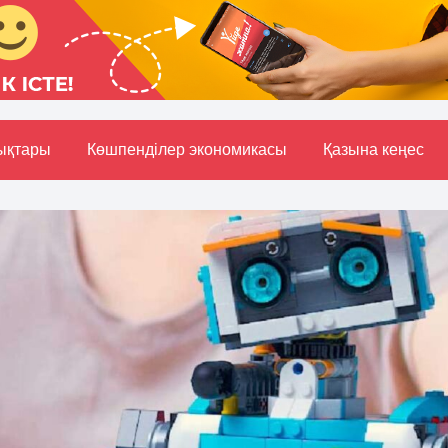
ықтары
Көшпенділер экономикасы
Қазына кеңес