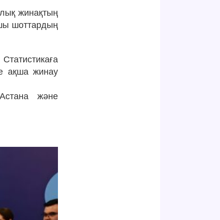
рлық жинақтың
ушы шоттардың
 Статистикаға
де ақша жинау
Астана және