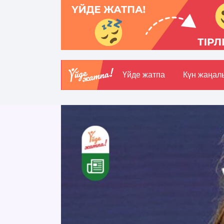
Үйде жатпа
Күн жаңал