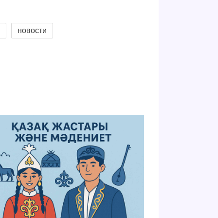
а
новости