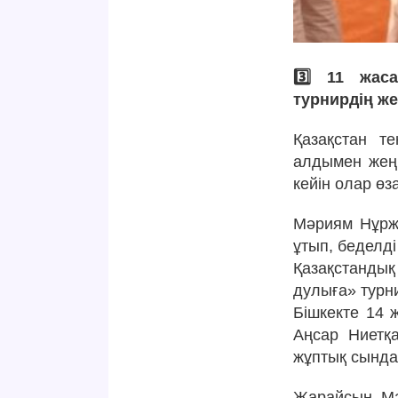
3️⃣ 11 жас
турнирдің ж
Қазақстан т
алдымен жең
кейін олар өз
Мәриям Нұржа
ұтып, беделді
Қазақстандық
дулыға» турни
Бішкекте 14 
Аңсар Ниетқ
жұптық сында
Жарайсың, М