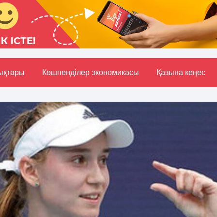
ықтары
Көшпенділер экономикасы
Қазына кеңес