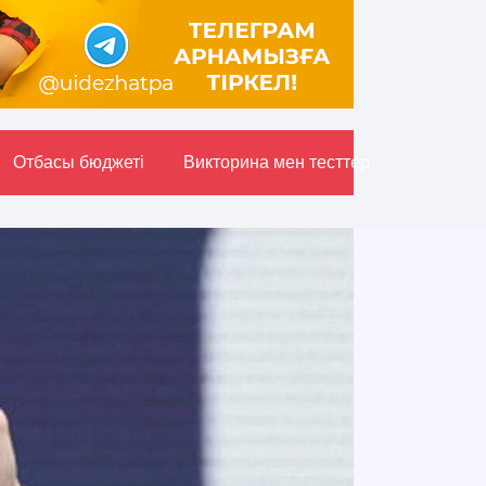
Отбасы бюджетi
Викторина мен тесттер