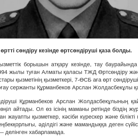
 өртті сөндіру кезінде өртсөндіруші қаза болды.
қызметтік борышын атқару кезінде, тау баурайында 
94 жылы туған Алматы қаласы ТЖД Өртсөндіру жә
тары қызметінің қызметкері, 7-ӨСБ аға өрт сөндіру
рғау сержанты Құрманбеков Арслан Жолдасбекұлы қа
діруші Құрманбеков Арслан Жолдасбекұлының қа
ңіл айтады. Ол өз ісінің маманы ретінде біздің жүр
ан жауапты қызметкер, кәсіби күрескер және білікті
ңбекқорлығы, әділдігі және мамандыққа деген сүйісп
— делінген хабарламада.