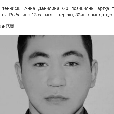
қ теннисші Анна Данилина бір позицияны артқа т
ты. Рыбакина 13 сатыға көтеріліп, 82-ші орында тұр.
!🔥👏🏻