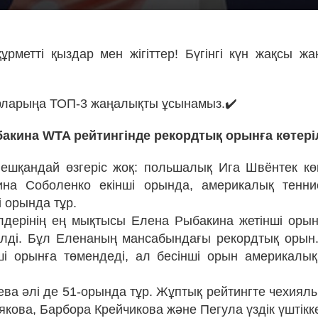
ұрметті қыздар мен жігіттер! Бүгінгі күн жақсы ж
рларыңа ТОП-3 жаңалықты ұсынамыз.✔️
акина WTA рейтингінде рекордтық орынға көтеріл
е ешқандай өзгеріс жоқ: польшалық Ига Швёнтек кө
ина Соболенко екінші орында, америкалық тенни
 орында тұр.
ілдерінің ең мықтысы Елена Рыбакина жетінші ор
ілді. Бұл Еленаның мансабындағы рекордтық орын.
і орынға төмендеді, ал бесінші орын америкалы
ва әлі де 51-орында тұр. Жұптық рейтингте чехиялы
кова, Барбора Крейчикова және Пегула үздік үштікке