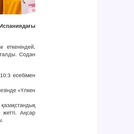
Испаниядағы
 еткеніндей,
талды. Содан
10:3 есебімен
езінде «Үлкен
 қазақстандық
жетті. Аңсар
ы.