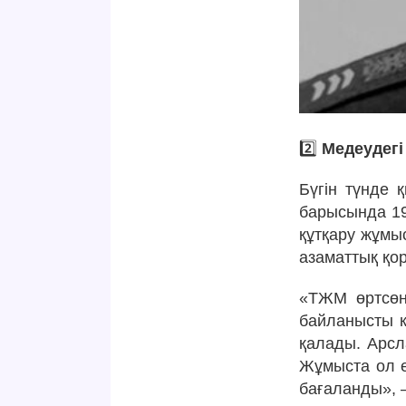
2️⃣
Медеудегі
Бүгін түнде 
барысында 19
құтқару жұмыс
азаматтық қо
«ТЖМ өртсөн
байланысты кө
қалады. Арсл
Жұмыста ол е
бағаланды», 