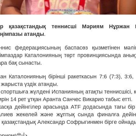
ар қазақстандық теннисші Мәриям Нұржан 
еңімпазы атанды
.
еннис федерациясының баспасөз қызметінен мәлім
імпаздар Каталонияның төрт провинциясында анық
ара бақ сынасты.
н Каталонияның бірінші ракеткасын 7:6 (7:3), 3:6, 
 жарыста үздік атанды.
 спортшыға жүлдені Испанияның атақты теннисшісі, к
рін 14 рет ұтқан Аранта Санчес Викарио табыс етті.
жасқа дейінгілер арасында ATF додасында тағы бір
алиев жекелей және жұптық сында финалға дейін 
 қазақстандық Александр Софрыгинмен бірге ойнад
әриям!😍👍