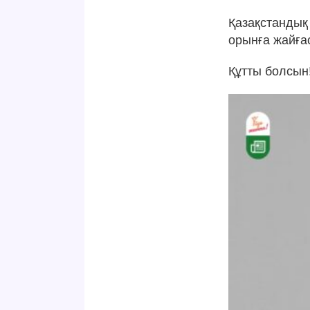
Қазақстанды
орынға жайғас
Құтты болсын