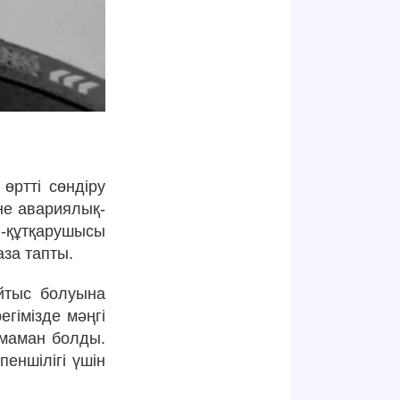
өртті сөндіру
не авариялық-
ші-құтқарушысы
за тапты.
йтыс болуына
егімізде мәңгі
 маман болды.
еншілігі үшін