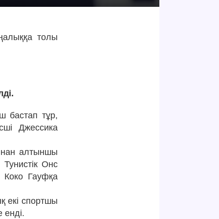
аңалыққа толы
ді.
ш бастап тұр,
сші Джессика
ыннан алтыншы
 Тунистік Онс
қ Коко Гауфқа
қ екі спортшы
 енді.