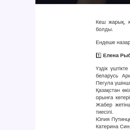
Кеш жарық, қ
болды.
Ендеше наза
1️⃣
Елена Рыб
Үздік үштікт
беларусь Ар
Пегула үшінші
Қазақстан өк
орынға көтер
Жабер жетінш
тиесілі.
Юлия Путинце
Катерина Синя