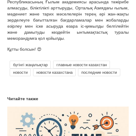
Республикасының Ғылым академиясы арасында тәжірибе
алмасуды, біліктілікті арттыруды, Орталық Азиядағы ғылым,
мәдениет және тарих мәселелерін терең әрі жан-жақты
зерделеуге бағытталған бағдарламалар мен жобаларды
әзірлеу мен іске асыруда өзара іс-қимылды белгілейтін
және дамытуды көздейтін ынтымақтастық туралы
меморандумға қол қойылды.
Құтты болсын! 😍
бүгінгі жаңалықтар
главные новости казахстан
новости
новости казахстана
последние новости
Читайте также