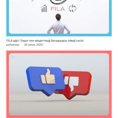
FILA әдісі: Уақыт пен міндеттерді басқарудың тиімді тәсілі
редактор
30 июня, 2025