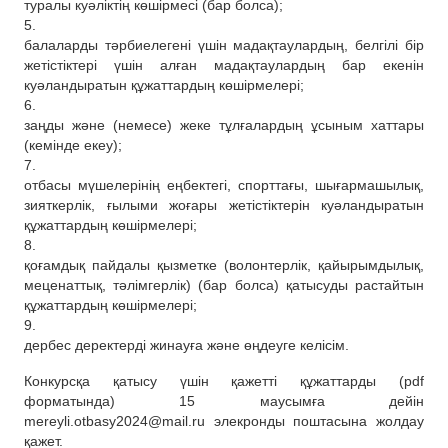
туралы куәліктің көшірмесі (бар болса);
5.
балаларды тәрбиелегені үшін мадақтаулардың, белгілі бір
жетістіктері үшін алған мадақтаулардың бар екенін
куәландыратын құжаттардың көшірмелері;
6.
заңды және (немесе) жеке тұлғалардың ұсыным хаттары
(кемінде екеу);
7.
отбасы мүшелерінің еңбектегі, спорттағы, шығармашылық,
зияткерлік, ғылыми жоғары жетістіктерін куәландыратын
құжаттардың көшірмелері;
8.
қоғамдық пайдалы қызметке (волонтерлік, қайырымдылық,
меценаттық, тәлімгерлік) (бар болса) қатысуды растайтын
құжаттардың көшірмелері;
9.
дербес деректерді жинауға және өңдеуге келісім.
Конкурсқа қатысу үшін қажетті құжаттарды (pdf
форматында) 15 маусымға дейін
mereyli.otbasy2024@mail.ru элекронды поштасына жолдау
қажет.