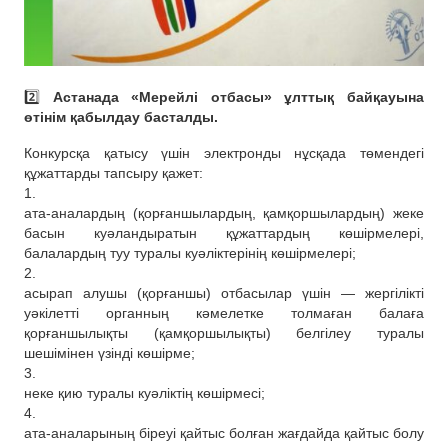
2️⃣
Астанада «Мерейлі отбасы» ұлттық байқауына
өтінім қабылдау басталды.
Конкурсқа қатысу үшін электронды нұсқада төмендегі
құжаттарды тапсыру қажет:
1.
ата-аналардың (қорғаншылардың, қамқоршылардың) жеке
басын куәландыратын құжаттардың көшірмелері,
балалардың туу туралы куәліктерінің көшірмелері;
2.
асырап алушы (қорғаншы) отбасылар үшін — жергілікті
уәкілетті органның кәмелетке толмаған балаға
қорғаншылықты (қамқоршылықты) белгілеу туралы
шешімінен үзінді көшірме;
3.
неке қию туралы куәліктің көшірмесі;
4.
ата-аналарының біреуі қайтыс болған жағдайда қайтыс болу