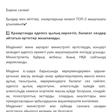
Бәріне сәлем!
Қыздар мен жігіттер, назарларыңа кезекті ТОП-3 жаңалықты
ұсынамыз!✔️
1️⃣
Қазақстанда әдепсіз қылық көрсетіп, балағат сөздер
айтатын әртістер жазаланады.
Мәдениет және ақпарат министрлігі әртістердің концерт
кезіндегі әдепсіз әрекеті үшін жауапкершілік енгізуді ұсынды.
Министрліктің бұйрық жобасы Ашық НҚА сайтында
жарияланды.
Мәдени іс-шара барысында көрермендермен қарым-
қатынас жасау кезінде өнер қайраткерлерінің жөнсіз мінез-
құлық танытуына, көрермендерге балағат сөз сөйлеп,
әдепсіз қылық көрсетуіне, алкогольдік ішімдік ішіп,
алкогольдік немесе есірткілік масаң күйде болуына, сондай-
ақ психотроптық заттарды, олардың аналогтары мен
прекурсорларын қабылдауына жауапкершілік енгізілмек.
Мәдениет министрлігі мас күйінде сахнаға шыққан
әртістерге айыппұл көлемін де белгіледі.