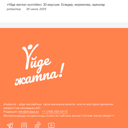
«Үйде жатпа» күнтізбесі. 30 маусым: Есімдер, мерекелер, оқиғалар
редактор
30 июня, 2025
zhatpa.kz - үйде жатпайтын, тірлік жасағысы келетін, өсетін жастарға арналған
ақпараттық-танымдық сайт
Редакция:
info@zhatpa.kz
+7 (708) 332-10-72
Материалдарды қолданғанда zhatpa.kz сайтына активті сілтеме жасау міндетті