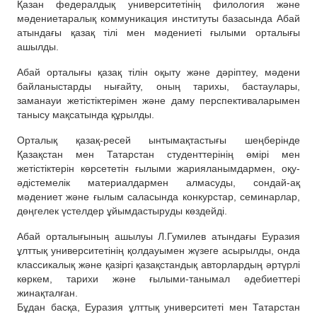
Қазан федералдық университетінің филология және
мәдениетаралық коммуникация институты базасында Абай
атындағы қазақ тілі мен мәдениеті ғылыми орталығы
ашылды.
Абай орталығы қазақ тілін оқыту және дәріптеу, мәдени
байланыстарды нығайту, оның тарихы, бастаулары,
заманауи жетістіктерімен және даму перспективаларымен
танысу мақсатында құрылды.
Орталық қазақ-ресей ынтымақтастығы шеңберінде
Қазақстан мен Татарстан студенттерінің өмірі мен
жетістіктерін көрсететін ғылыми жарияланымдармен, оқу-
әдістемелік материалдармен алмасуды, сондай-ақ
мәдениет және ғылым саласында конкурстар, семинарлар,
дөңгелек үстелдер ұйымдастыруды көздейді.
Абай орталығының ашылуы Л.Гумилев атындағы Еуразия
ұлттық университетінің қолдауымен жүзеге асырылды, онда
классикалық және қазіргі қазақстандық авторлардың әртүрлі
көркем, тарихи және ғылыми-танымал әдебиеттері
жинақталған.
Бұдан басқа, Еуразия ұлттық университеті мен Татарстан