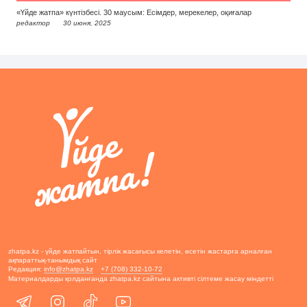
«Үйде жатпа» күнтізбесі. 30 маусым: Есімдер, мерекелер, оқиғалар
редактор
30 июня, 2025
zhatpa.kz - үйде жатпайтын, тірлік жасағысы келетін, өсетін жастарға арналған
ақпараттық-танымдық сайт
Редакция:
info@zhatpa.kz
+7 (708) 332-10-72
Материалдарды қолданғанда zhatpa.kz сайтына активті сілтеме жасау міндетті