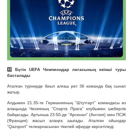
3️⃣ Бүгін UEFA Чемпиондар лигасының екінші туры
басталады
Аталған турнирде биыл алғаш рет 36 команда бақ сынап
жатыр.
Алдымен 21.35-те Германияның “Штутгарт” командасы өз
алаңында Чехияның “Спарта Прага” клубымен шеберлік
байқасады. Артынша 23:50-де “Арсенал” (Англия) мен ПСЖ
(Франция) жасыл алаңға шығады. Аталған ойындар
“Qazsport” телеарнасынан тікелей эфирде көрсетіледі.