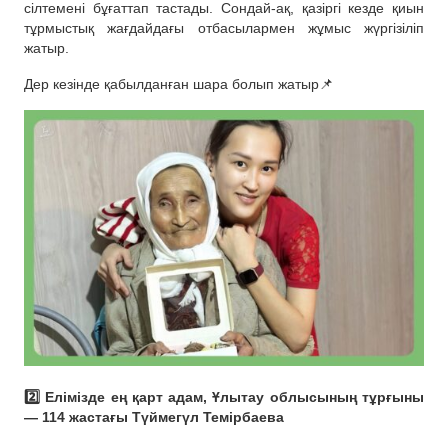
сілтемені бұғаттап тастады. Сондай-ақ, қазіргі кезде қиын
тұрмыстық жағдайдағы отбасылармен жұмыс жүргізіліп
жатыр.
Дер кезінде қабылданған шара болып жатыр📌
2️⃣ Елімізде ең қарт адам, Ұлытау облысының тұрғыны
— 114 жастағы Түймегүл Темірбаева