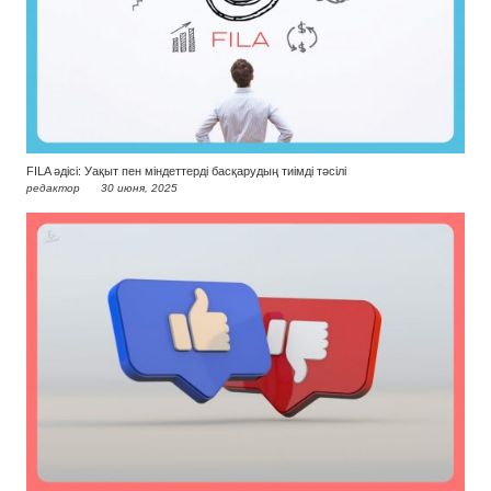
FILA әдісі: Уақыт пен міндеттерді басқарудың тиімді тәсілі
редактор
30 июня, 2025