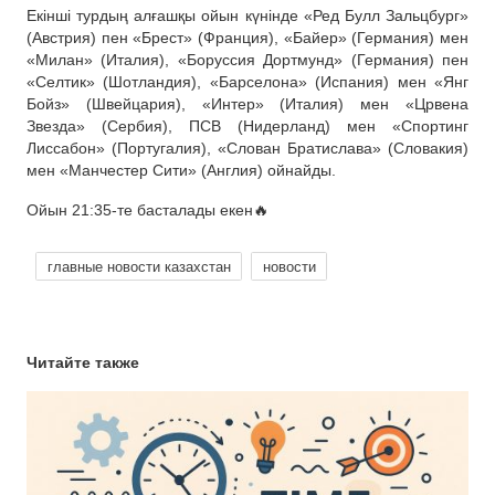
Екінші турдың алғашқы ойын күнінде «Ред Булл Зальцбург»
(Австрия) пен «Брест» (Франция), «Байер» (Германия) мен
«Милан» (Италия), «Боруссия Дортмунд» (Германия) пен
«Селтик» (Шотландия), «Барселона» (Испания) мен «Янг
Бойз» (Швейцария), «Интер» (Италия) мен «Црвена
Звезда» (Сербия), ПСВ (Нидерланд) мен «Спортинг
Лиссабон» (Португалия), «Слован Братислава» (Словакия)
мен «Манчестер Сити» (Англия) ойнайды.
Ойын 21:35-те басталады екен🔥
главные новости казахстан
новости
Читайте также