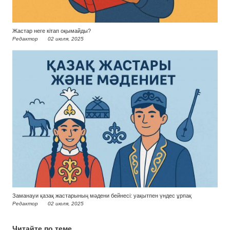
Жастар неге кітап оқымайды?
Редактор
02 июля, 2025
Заманауи қазақ жастарының мәдени бейнесі: уақытпен үндес ұрпақ
Редактор
02 июля, 2025
Читайте по теме