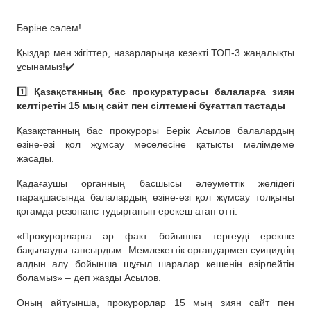
Бәріне сәлем!
Қыздар мен жігіттер, назарларыңа кезекті ТОП-3 жаңалықты
ұсынамыз!✔️
1️⃣
Қазақстанның бас прокуратурасы балаларға зиян
келтіретін 15 мың сайт пен сілтемені бұғаттап тастады
Қазақстанның бас прокуроры Берік Асылов балалардың
өзіне-өзі қол жұмсау мәселесіне қатысты мәлімдеме
жасады.
Қадағаушы органның басшысы әлеуметтік желідегі
парақшасында балалардың өзіне-өзі қол жұмсау толқыны
қоғамда резонанс тудырғанын ерекеш атап өтті.
«Прокурорларға әр факт бойынша тергеуді ерекше
бақылауды тапсырдым. Мемлекеттік органдармен суицидтің
алдын алу бойынша шұғыл шаралар кешенін әзірлейтін
боламыз» – деп жазды Асылов.
Оның айтуынша, прокурорлар 15 мың зиян сайт пен