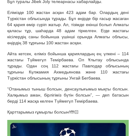
Бұл туралы Jibek Joly телеарнасы хабарлайды.
Елімізде 100 жастан асқан 423 адам бар. Олардың дені
Түркістан облысында тұрады. Бұл өңірде бір ғасыр жасаған
64 қария өмір сүріп жатыр. Ал, тізімде екінші болып Алматы
қаласы тұр, шаһарда 48 адам тіркелген. Егде жастағы
кісілердің саны бойынша үшінші орында Алматы облысы,
өңірдің 38 тұрғыны 100 жастан асқан.
Айта кетсек, еліміз бойынша қариялардың ең үлкені – 114
жастағы Түймегүл Темірбаева. Ол Ұлытау облысында
тұрады. Одан соң 112 жастағы Павлодар облысының
тұрғыны Күлжамия Ахмедьянова және 110 жастағы
Түркістан облысының тұрғыны Унгай Бегбаева.
“Отанымыз тыныш болсын, денсаулығымыз мықты болсын.
Халқымыз аман, бірлігіміз бүтін болсын”, — деп батасын
берді 114 жасқа келген Түймегүл Темірбаева.
Қарттарымыз ғұмырлы болсын!🤲🏻