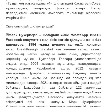
«Тұзды көл жағасындағы үй» фильміндегі басты рөл.Соңғы
жұмыстардың қатарында француз актері Жерар
Депардьемен «Кешіккен махаббат» фильмінде бірлескен
түсірілім бар.
Сізге оның қай фильмі ұнады?
☑️Марк Цукерберг – Instagram және WhatsApp кіретін
Facebook әлеуметтік желісінің негізін қалаушы және бас
директоры, 1984 жылы дүниеге келген.
Ол сонымен
қатар Breakthrough Starshot күн желкені ғарыш кемесі
жобасының негізін қалаушы және оның директорлар
кеңесінің мүшесі. Цукерберг Гарвард университетінде
оқыды, онда 2004 жылдың ақпанында жатақханадағы
жолдастарымен Facebook-ті ашты. 2012 жылдың
мамырында Цукерберг компанияның бақылау пакетін
иеленді. 2007 жылы 23 жасында ол әлемдегі ең жас
миллиардер атанды. 2021 жылдың қазан айындағы жағдай
бойынша Цукербергтің таза байлығы 122 миллиард
долларды құрап, оны әлемдегі ең бай 5-ші адам етеді.Өткен
жылы қазақстандықтар Facebook әлеуметтік желісінің
әзірлеушісі әрі негізін қалаушы Марк Цукербергке
Қазақстанда жеке кәсіпкер немесе жауапкершілігі шектеулі