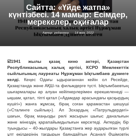
Сайтта: «Үйде жатпа»
күнтізбесі. 14 мамыр: Есімдер,
мерекелер, оқиғалар
Автор: редактор
14 мая, 2022
☑️1941 жылы қазақ кино актері, Қазақстан
Республикасының халық әртісі, КСРО Мемлекеттік
сыйлығының лауреаты Нұржұман Ықтымбаев дүниеге
келді.
Кеңес Одағы ыдырағаннан кейін ол Ресейде,
Қазақстанда және АҚШ-та фильмдерге түсті. Ықтымбаевтың
шығармалары әр алуан кейіпкерлерімен ерекшеленеді —
ықшам, қатал, тіпті қатал («Адамдар арасындағы қасқырдың
күшігі») жанға жұмсақ, бірақ соған қарамастан шешуші
(«Сталинге сыйлық»). Ал Зохардың «Патрульдердегі»
шағын, бірақ маңызды рөлі жасырын шығыс даналығын
және мінездің қарапайымдылығын көрсетеді. Актердің бір
туындысы – 40-жылдары Қазақстанға жер аударылған түрлі
ұлт өкілдерінің тағдырын баяндайтын Асанәлі Әшімовтің