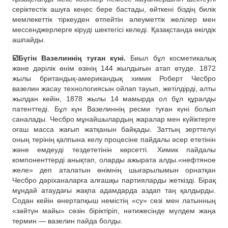
серіктестік ашуға кеңес бере бастады, өйткені біздің билік
мемлекеттік тіркеуден өтпейтін әлеуметтік желілер мен
мессенджерлерге кіруді шектегісі келеді. Қазақстанда өкілдік
ашпайды.
☑️Бүгін Вазелиннің туған күні.
Биыл бұл косметикалық
және дәрілік өнім өзінің 144 жылдығын атап өтуде. 1872
жылы британдық-американдық химик Роберт Чесбро
вазелин жасау технологиясын ойлап тауып, жетілдірді, алты
жылдан кейін, 1878 жылы 14 мамырда ол бұл құралды
патенттеді. Бұл күн Вазелиннің ресми туған күні болып
саналады. Чесбро мұнайшылардың жаралар мен күйіктерге
оғаш масса жағып жатқанын байқады. Заттың зерттелуі
оның терінің қалпына келу процесіне пайдалы әсер ететінін
және емдеуді тездететінін көрсетті. Химик пайдалы
компоненттерді анықтап, оларды ажырата алды.«нефтяное
желе» деп аталатын өнімнің шығарылымын орнатқан
Чесбро дәріханаларға алғашқы партияларды жеткізді. Бірақ
мұндай атаудағы жақпа адамдарда аздап таң қалдырды.
Содан кейін өнертапқыш немістің «су» сөзі мен латынның
«зәйтүн майы» сөзін біріктіріп, нәтижесінде мүлдем жаңа
термин — вазелин пайда болды.