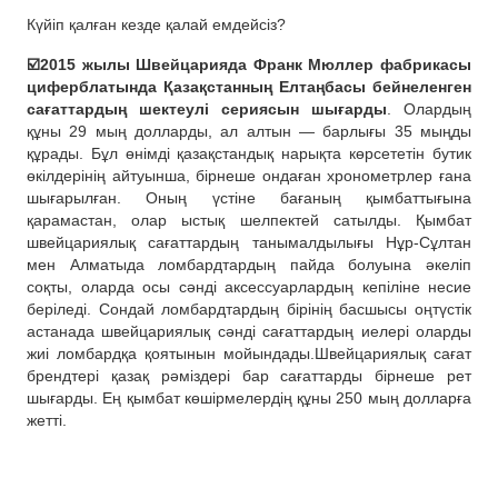
Күйіп қалған кезде қалай емдейсіз?
☑️2015 жылы Швейцарияда Франк Мюллер фабрикасы
циферблатында Қазақстанның Елтаңбасы бейнеленген
сағаттардың шектеулі сериясын шығарды
. Олардың
құны 29 мың долларды, ал алтын — барлығы 35 мыңды
құрады. Бұл өнімді қазақстандық нарықта көрсететін бутик
өкілдерінің айтуынша, бірнеше ондаған хронометрлер ғана
шығарылған. Оның үстіне бағаның қымбаттығына
қарамастан, олар ыстық шелпектей сатылды. Қымбат
швейцариялық сағаттардың танымалдылығы Нұр-Сұлтан
мен Алматыда ломбардтардың пайда болуына әкеліп
соқты, оларда осы сәнді аксессуарлардың кепіліне несие
беріледі. Сондай ломбардтардың бірінің басшысы оңтүстік
астанада швейцариялық сәнді сағаттардың иелері оларды
жиі ломбардқа қоятынын мойындады.Швейцариялық сағат
брендтері қазақ рәміздері бар сағаттарды бірнеше рет
шығарды. Ең қымбат көшірмелердің құны 250 мың долларға
жетті.