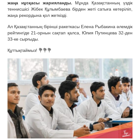
жаңа нұсқасы жарияланды.
Мұнда Қазақстанның үздік
теннисшісі Жібек Құлымбаева бірден жеті сатыға көтеріліп,
жаңа рекордына қол жеткізді.
Ал Қазақстанның бірінші ракеткасы Елена Рыбакина әлемдік
рейтингіде 21-орнын сақтап қалса, Юлия Путинцева 32-ден
33-ке сырғыды.
Құттықтаймыз! 💐💐💐