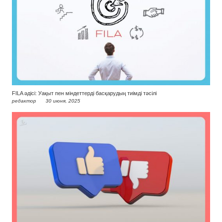
FILA әдісі: Уақыт пен міндеттерді басқарудың тиімді тәсілі
редактор
30 июня, 2025