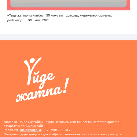
«Үйде жатпа» күнтізбесі. 30 маусым: Есімдер, мерекелер, оқиғалар
редактор
30 июня, 2025
zhatpa.kz - үйде жатпайтын, тірлік жасағысы келетін, өсетін жастарға арналған
ақпараттық-танымдық сайт
Редакция:
info@zhatpa.kz
+7 (708) 332-10-72
Материалдарды қолданғанда zhatpa.kz сайтына активті сілтеме жасау міндетті