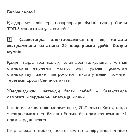
Бәріне сәлем!
Қыздар мен жігіттер, назарларыңа бүгінгі күннің басты
ТОП-3 жаңалығын ұсынамыз!✅
1️⃣ Қазақстанда электросамокаттың ең жоғары
жылдамдығы сағатына 25 шақырымға дейін болуы
мүмкін.
Қазіргі таңда техникалық талаптары талқыланып, ұлттық
стандарты әзірленіп жатыр. Бұл туралы Қазақстан
стандарттау және метрология институтының комитет
төрағасы Ербол Сейпілов айтты.
Жылдамдықты шектеудің басты себебі – Қазақстанда
самокатшылардың жиі апатқа ұшырауы.
Ішкі істер министрлігі мәліметінше, 2021 жылы Қазақстанда
электросамокатпен 68 апат болып, бір адам көз жұмған. 71
адам зардап шеккен.
Егер ереже енгізілсе, электр скутер өндірушілері көлікке