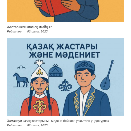
Жастар неге кітап оқымайды?
Редактор
02 июля, 2025
Заманауи қазақ жастарының мәдени бейнесі: уақытпен үндес ұрпақ
Редактор
02 июля, 2025