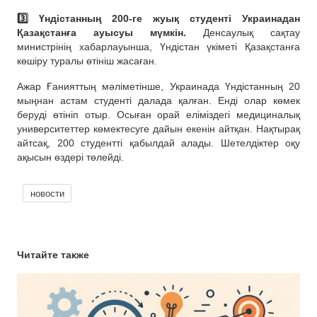
3️⃣ Үндістанның 200-ге жуық студенті Украинадан
Қазақстанға ауысуы мүмкін.
Денсаулық сақтау
министрінің хабарлауынша, Үндістан үкіметі Қазақстанға
көшіру туралы өтініш жасаған.
Ажар Ғанияттың мәліметінше, Украинада Үндістанның 20
мыңнан астам студенті далада қалған. Енді олар көмек
беруді өтініп отыр. Осыған орай еліміздегі медициналық
университеттер көмектесуге дайын екенін айтқан. Нақтырақ
айтсақ, 200 студентті қабылдай алады. Шетелдіктер оқу
ақысын өздері төлейді.
новости
Читайте также