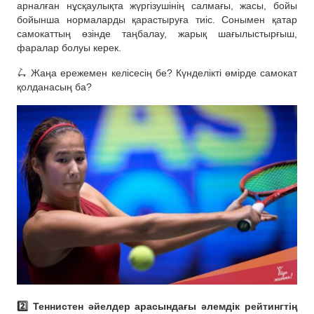
арналған нұсқаулықта жүргізушінің салмағы, жасы, бойы
бойынша нормаларды қарастыруға тиіс. Сонымен қатар
самокаттың өзінде таңбалау, жарық шағылыстырғыш,
фаралар болуы керек.
🛴 Жаңа ережемен келісесің бе? Күнделікті өмірде самокат
қолданасың ба?
2️⃣ Теннистен әйелдер арасындағы әлемдік рейтингтің