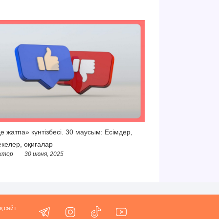
е жатпа» күнтізбесі. 30 маусым: Есімдер,
келер, оқиғалар
ктор
30 июня, 2025
қ сайт