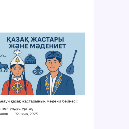
науи қазақ жастарының мәдени бейнесі:
тпен үндес ұрпақ
ктор
02 июля, 2025