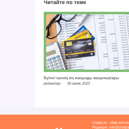
Читайте по теме
Бүгінгі күннің ең маңызды жаңалықтары
редактор
30 июня, 2025
zhatpa.kz - үйде жатп
Редакция:
info@zhatpa