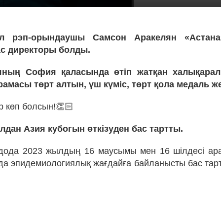
 рэп-орындаушы Самсон Аракелян «Астана
с директоры болды.
яның София қаласында өтіп жатқан халықарал
рамасы төрт алтын, үш күміс, төрт қола медаль ж
р көп болсын!👏🏻
дан Азия кубогын өткізуден бас тартты.
дода 2023 жылдың 16 маусымы мен 16 шілдесі ара
айда эпидемиологиялық жағдайға байланысты бас тар