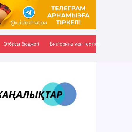
Отбасы бюджетi
Викторина мен тесттер