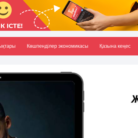
ықтары
Көшпенділер экономикасы
Қазына кеңес