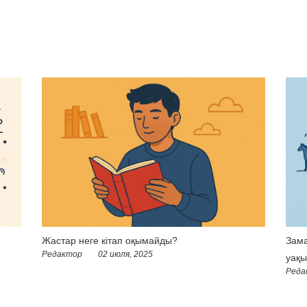
Жастар неге кітап оқымайды?
Зама
Редактор
02 июля, 2025
уақы
Реда