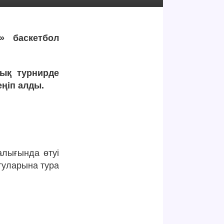
» баскетбол
ық турнирде
еңіп алды.
лығында өтуі
туларына тура