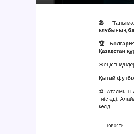
🎤 Танымал
клубының ба
🏆 Болгари
Қазақстан құ
Жеңісті күнде
Қытай футбол
⚽️ Аталмыш 
тиіс еді. Ал
келді.
новости