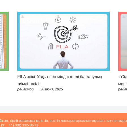
FILA әдісі: Уақыт пен міндеттерді басқарудың
«Үйд
тиімді тәсілі
мере
редактор
30 июня, 2025
реда
айтын, тірлік жасағысы келетін, өсетін жастарға арналған ақпараттық-танымды
.kz
+7 (708) 332-10-72