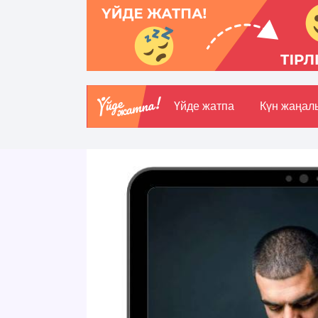
Үйде жатпа
Күн жаңал