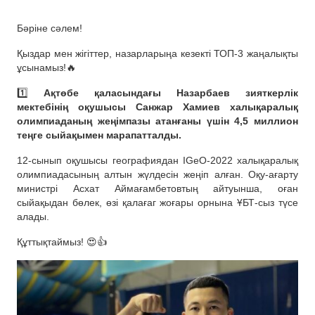
Бәріне сәлем!
Қыздар мен жігіттер, назарларыңа кезекті ТОП-3 жаңалықты
ұсынамыз!🔥
1️⃣
Ақтөбе қаласындағы Назарбаев зияткерлік
мектебінің оқушысы Санжар Хамиев халықаралық
олимпиаданың жеңімпазы атанғаны үшін 4,5 миллион
теңге сыйақымен марапатталды.
12-сынып оқушысы географиядан IGeO-2022 халықаралық
олимпиадасының алтын жүлдесін жеңіп алған. Оқу-ағарту
министрі Асхат Аймағамбетовтың айтуынша, оған
сыйақыдан бөлек, өзі қалағаг жоғары орнына ҰБТ-сыз түсе
алады.
Құттықтаймыз! 😍👍