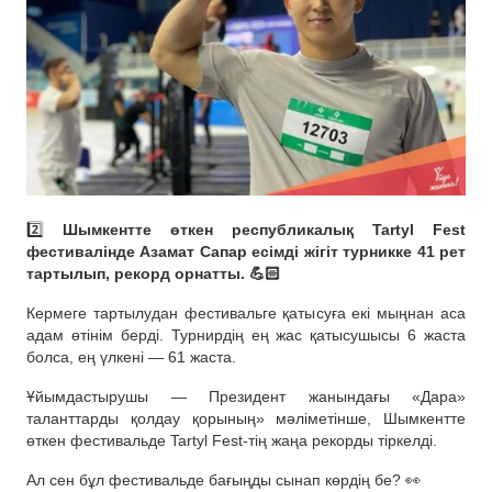
2️⃣
Шымкентте өткен республикалық Tartyl Fest
фестивалінде Азамат Сапар есімді жігіт турникке 41 рет
тартылып, рекорд орнатты. 💪🏻
Кермеге тартылудан фестивальге қатысуға екі мыңнан аса
адам өтінім берді. Турнирдің ең жас қатысушысы 6 жаста
болса, ең үлкені — 61 жаста.
Ұйымдастырушы — Президент жанындағы «Дара»
таланттарды қолдау қорының» мәліметінше, Шымкентте
өткен фестивальде Tartyl Fest-тің жаңа рекорды тіркелді.
Ал сен бұл фестивальде бағыңды сынап көрдің бе? 👀