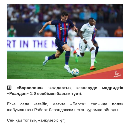
3️⃣ «
Барселона» жолдастық кездесуде мадридтік
«Реалдан» 1:0 есебімен басым түсті.
Еске сала кетейік, матчте «Барса» сапында поляк
шабуылшысы Роберт Левандовски негізгі құрамда ойнады.
Сен қай топтың жанкүйерісің?)