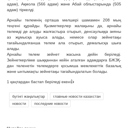
адам), Ақмола (566 адам) және Абай облыстарында (505
адам) тіркелді.
Арнайы төлемнің орташа мөлшері шамамен 208 мың
теңгені құрайды. Қызметкерлер жалақыны да, арнайы
төлемді де алуды жалғастыра отырып, денсаулыққа зияны
аз жұмысқа ауыса алады, немесе олар зейнетақы
тағайындалғанша төлем ала отырып, демалысқа шыға
алады.
Арнайы төлем зейнет жасына дейін беріледі.
Зейнеткерлікке шыққаннан кейін аталған адамдарға БЖЗҚ-
дан төленетін төлемдерге қосымша мемлекеттік базалық
және ынтымақты зейнетақы тағайындалатын болады.
1 қаңтардан бастап беріледі екен👍
бүгінгі жаңалықтар
главные новости казахстан
новости
последние новости