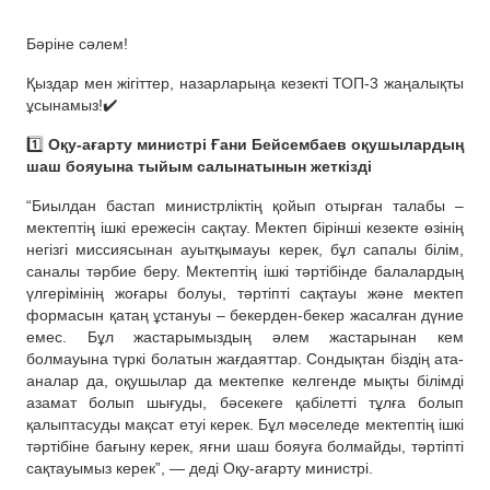
Бәріне сәлем!
Қыздар мен жігіттер, назарларыңа кезекті ТОП-3 жаңалықты
ұсынамыз!✔️
1️⃣
Оқу-ағарту министрі Ғани Бейсембаев оқушылардың
шаш бояуына тыйым салынатынын жеткізді
“Биылдан бастап министрліктің қойып отырған талабы –
мектептің ішкі ережесін сақтау. Мектеп бірінші кезекте өзінің
негізгі миссиясынан ауытқымауы керек, бұл сапалы білім,
саналы тәрбие беру. Мектептің ішкі тәртібінде балалардың
үлгерімінің жоғары болуы, тәртіпті сақтауы және мектеп
формасын қатаң ұстануы – бекерден-бекер жасалған дүние
емес. Бұл жастарымыздың әлем жастарынан кем
болмауына түркі болатын жағдаяттар. Сондықтан біздің ата-
аналар да, оқушылар да мектепке келгенде мықты білімді
азамат болып шығуды, бәсекеге қабілетті тұлға болып
қалыптасуды мақсат етуі керек. Бұл мәселеде мектептің ішкі
тәртібіне бағыну керек, яғни шаш бояуға болмайды, тәртіпті
сақтауымыз керек”, — деді Оқу-ағарту министрі.