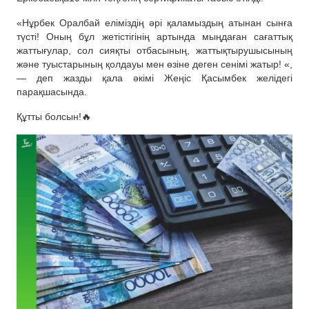
«Нұрбек Оралбай еліміздің әрі қаламыздың атынан сынға
түсті! Оның бұл жетістігінің артында мыңдаған сағаттық
жаттығулар, сол сияқты отбасының, жаттықтырушысының
және туыстарының қолдауы мен өзіне деген сенімі жатыр! «,
— деп жазды қала әкімі Жеңіс Қасымбек желідегі
парақшасында.
Құтты болсын!🔥