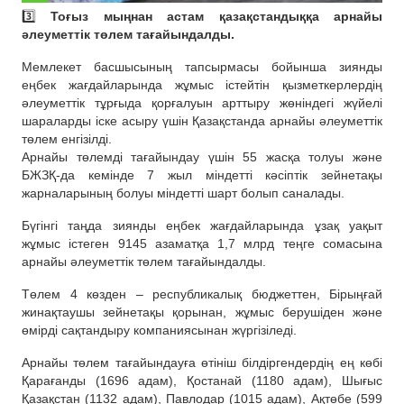
3️⃣
Тоғыз мыңнан астам қазақстандыққа арнайы
әлеуметтік төлем тағайындалды.
Мемлекет басшысының тапсырмасы бойынша зиянды
еңбек жағдайларында жұмыс істейтін қызметкерлердің
әлеуметтік тұрғыда қорғалуын арттыру жөніндегі жүйелі
шараларды іске асыру үшін Қазақстанда арнайы әлеуметтік
төлем енгізілді.
Арнайы төлемді тағайындау үшін 55 жасқа толуы және
БЖЗҚ-да кемінде 7 жыл міндетті кәсіптік зейнетақы
жарналарының болуы міндетті шарт болып саналады.
Бүгінгі таңда зиянды еңбек жағдайларында ұзақ уақыт
жұмыс істеген 9145 азаматқа 1,7 млрд теңге сомасына
арнайы әлеуметтік төлем тағайындалды.
Төлем 4 көзден – республикалық бюджеттен, Бірыңғай
жинақтаушы зейнетақы қорынан, жұмыс берушіден және
өмірді сақтандыру компаниясынан жүргізіледі.
Арнайы төлем тағайындауға өтініш білдіргендердің ең көбі
Қарағанды (1696 адам), Қостанай (1180 адам), Шығыс
Қазақстан (1132 адам), Павлодар (1015 адам), Ақтөбе (599