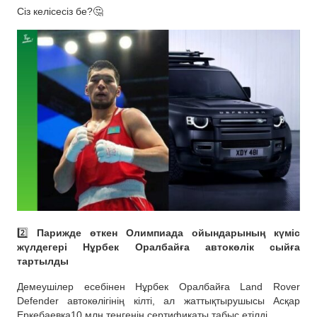
Сіз келісесіз бе?🤔
2️⃣
Парижде өткен Олимпиада ойындарының күміс
жүлдегері Нұрбек Оралбайға автокөлік сыйға
тартылды
Демеушілер есебінен Нұрбек Оралбайға Land Rover
Defender автокөлігінің кілті, ал жаттықтырушысы Асқар
Еркебаевқа10 млн теңгенің сертификаты табыс етілді.