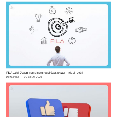
FILA әдісі: Уақыт пен міндеттерді басқарудың тиімді тәсілі
редактор
30 июня, 2025