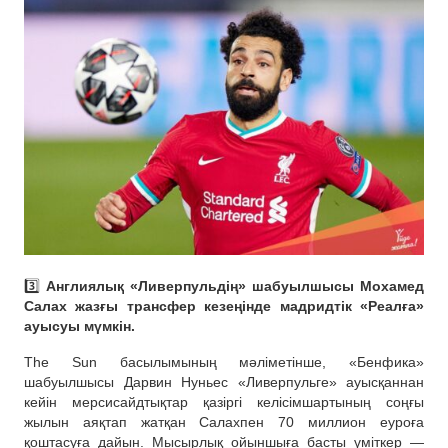
3️⃣
Англиялық «Ливерпульдің» шабуылшысы Мохамед
Салах жазғы трансфер кезеңінде мадридтік «Реалға»
ауысуы мүмкін.
The Sun басылымының мәліметінше, «Бенфика»
шабуылшысы Дарвин Нуньес «Ливерпульге» ауысқаннан
кейін мерсисайдтықтар қазіргі келісімшартының соңғы
жылын аяқтап жатқан Салахпен 70 миллион еуроға
қоштасуға дайын. Мысырлық ойыншыға басты үміткер —