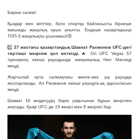
Бәріне сәлем!
Қыздар мен жігіттер, бүгін спортқа байланысты бірнеше
жағымды жаңалық орын алыпты. Ендеше назарларыңа
ТОП-3 жаңалықты ұсынамыз!😍
1️⃣
27 жастағы қазақстандық Шавкат Рахмонов UFC-дегі
төртінші жеңісіне қол жеткізді.
🔥 Ол UFC Vegas 57
турнирінің екінші раундында америкалық Нил Магниді
жеңді.
Жартылай орта салмақтағы жекпе-жек үш раундқа
жоспарланды. Ал Рахманов екінші раундта-ақ қарсыласын
жеңді.
Шавкат 16 кездесудің бәрін уақытынан бұрын жеңіспен
аяқтады. Қазір UFC-де 19 жеңісі мен 8 жеңілісі бар.