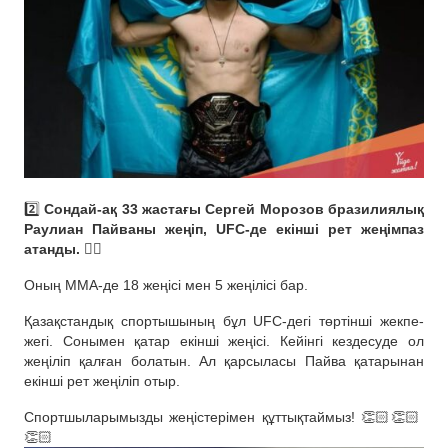
2️⃣
Сондай-ақ 33 жастағы Сергей Морозов бразилиялық
Раулиан Пайваны жеңіп, UFC-де екінші рет жеңімпаз
атанды. ✊🏻
Оның ММА-де 18 жеңісі мен 5 жеңілісі бар.
Қазақстандық спортышының бұл UFC-дегі төртінші жекпе-
жегі. Сонымен қатар екінші жеңісі. Кейінгі кездесуде ол
жеңіліп қалған болатын. Ал қарсыласы Пайва қатарынан
екінші рет жеңіліп отыр.
Спортшыларымызды жеңістерімен құттықтаймыз! 👏🏻👏🏻
👏🏻