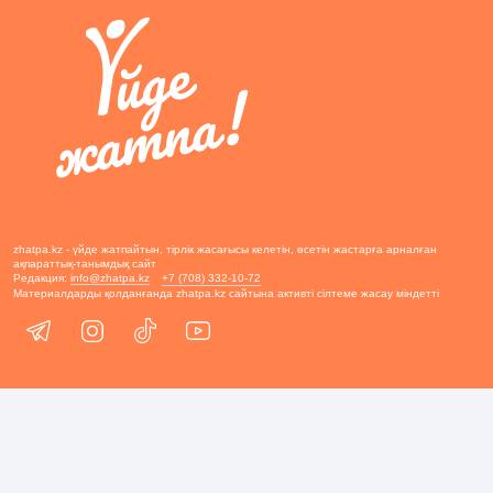
zhatpa.kz - үйде жатпайтын, тірлік жасағысы келетін, өсетін жастарға арналған
ақпараттық-танымдық сайт
Редакция:
info@zhatpa.kz
+7 (708) 332-10-72
Материалдарды қолданғанда zhatpa.kz сайтына активті сілтеме жасау міндетті