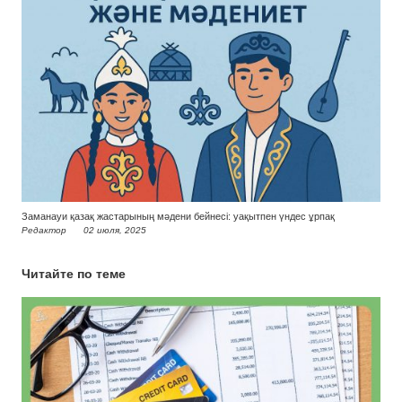
Заманауи қазақ жастарының мәдени бейнесі: уақытпен үндес ұрпақ
Редактор
02 июля, 2025
Читайте по теме