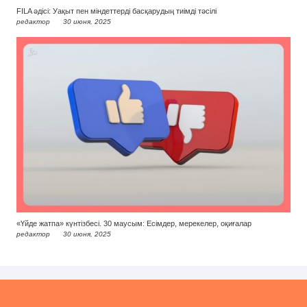
FILA әдісі: Уақыт пен міндеттерді басқарудың тиімді тәсілі
редактор
30 июня, 2025
«Үйде жатпа» күнтізбесі. 30 маусым: Есімдер, мерекелер, оқиғалар
редактор
30 июня, 2025