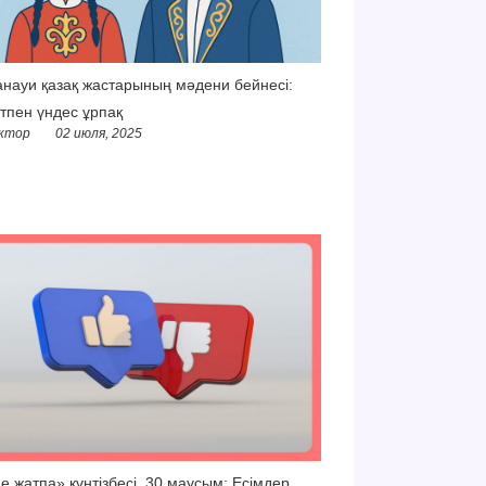
науи қазақ жастарының мәдени бейнесі:
тпен үндес ұрпақ
ктор
02 июля, 2025
е жатпа» күнтізбесі. 30 маусым: Есімдер,