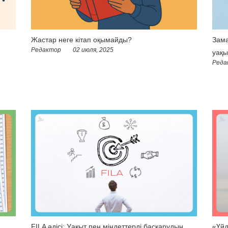
Жастар неге кітап оқымайды?
Зама
Редактор
02 июля, 2025
уақы
Реда
FILA әдісі: Уақыт пен міндеттерді басқарудың
«Үйд