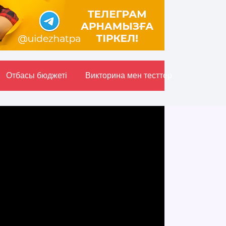
Отбасы бюджетi
Викторина мен тесттер