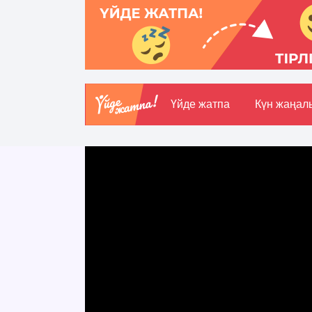
Үйде жатпа
Күн жаңал