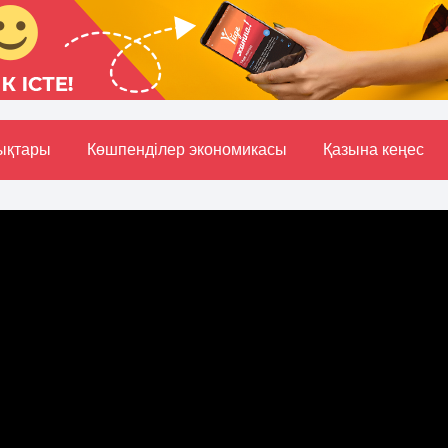
ықтары
Көшпенділер экономикасы
Қазына кеңес