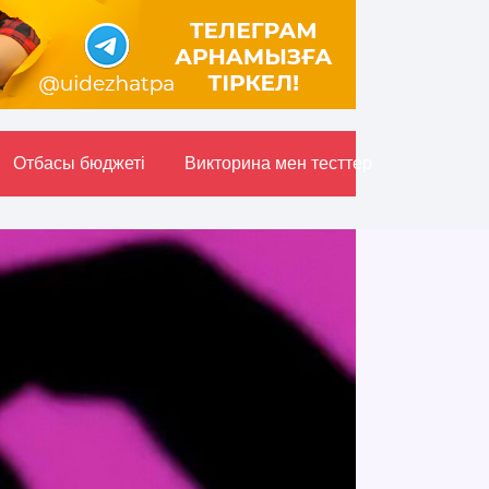
Отбасы бюджетi
Викторина мен тесттер