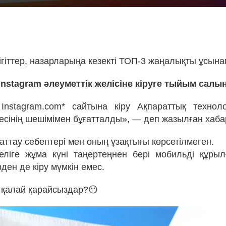
!
ігіттер, назарларыңа кезекті ТОП-3 жаңалықты ұсына
 Instagram әлеуметтік желісіне кіруге тыйым салы
Instagram.com* сайтына кіру Ақпараттық технол
есінің шешімімен бұғатталды», — деп жазылған хаб
аттау себептері мен оның ұзақтығы көрсетілмеген.
еліге жұма күні таңертеңнен бері мобильді құры
ен де кіру мүмкін емес.
 қалай қарайсыздар?😶