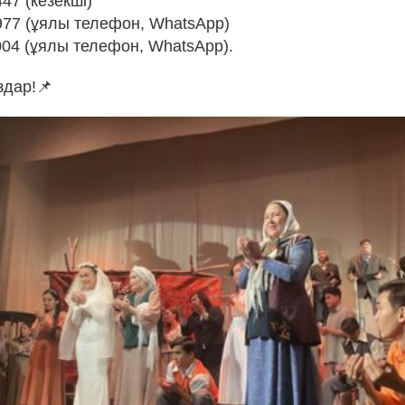
447 (кезекші)
 977 (ұялы телефон, WhatsApp)
004 (ұялы телефон, WhatsApp).
дар!📌