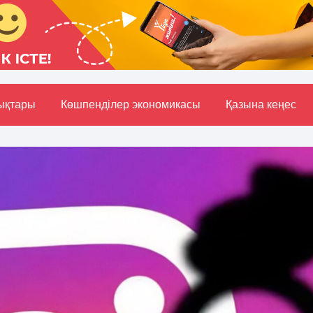
ықтары
Көшпенділер экономикасы
Қазына кеңес