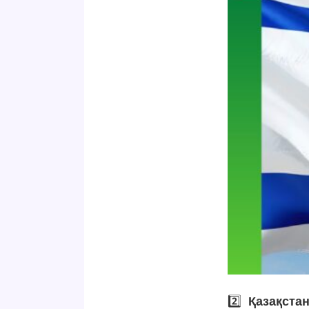
2️⃣
Қазақста