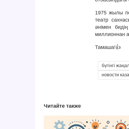
1975 жылы по
театр сахна
әнімен бидің
миллионнан а
Тамаша!👍
бүгінгі жаңа
новости каз
Читайте также