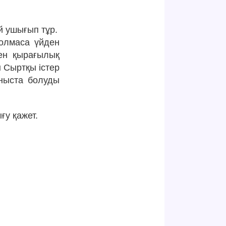
й ушығып тұр.
болмаса үйден
пен қырағылық
 Сыртқы істер
аныста болуды
у қажет.