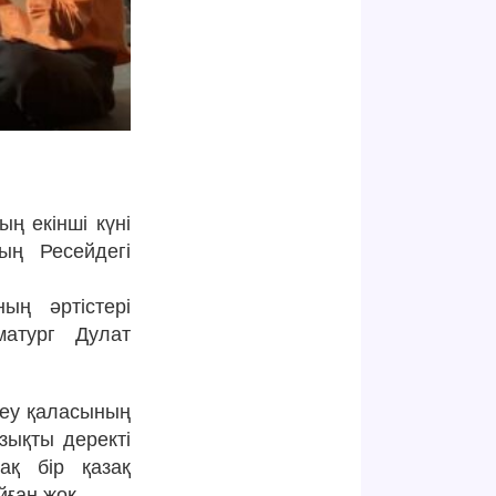
ң екінші күні
ның Ресейдегі
ың әртістері
атург Дулат
кеу қаласының
зықты деректі
ақ бір қазақ
йған жоқ.