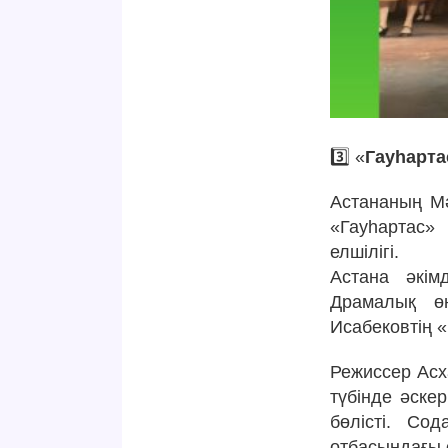
3️⃣ «
Гауһарта
Астананың Мә
«Гауһартас» 
елшілігі.
Астана әкім
Драмалық ө
Исабековтің 
Режиссер Асх
түбінде әске
бөлісті. Со
отбасындағы ө