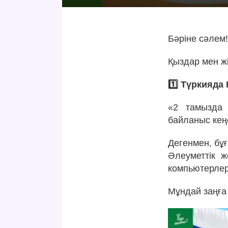
Бәріне сәлем
Қыздар мен ж
1️⃣ Түркияда
«2 тамызда 
байланыс кең
Дегенмен, бұғ
Әлеуметтік ж
компьютерлерд
Мұндай заңға