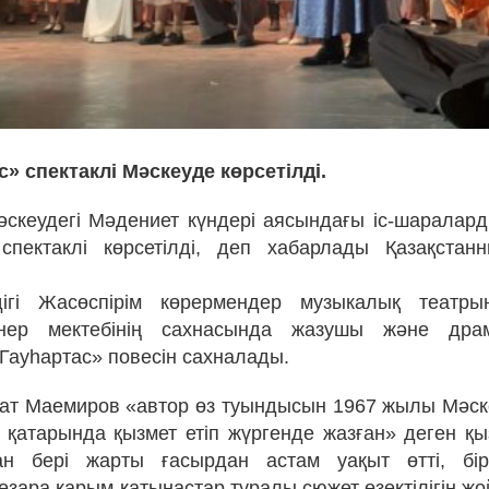
с» спектаклі Мәскеуде көрсетілді.
скеудегі Мәдениет күндері аясындағы іс-шараларды
спектаклі көрсетілді, деп хабарлады Қазақстан
дігі Жасөспірім көрермендер музыкалық театрын
нер мектебінің сахнасында жазушы және драм
«Гауһартас» повесін сахналады.
ат Маемиров «автор өз туындысын 1967 жылы Мәс
р қатарында қызмет етіп жүргенде жазған» деген қы
дан бері жарты ғасырдан астам уақыт өтті, бір
зара қарым-қатынастар туралы сюжет өзектілігін жо