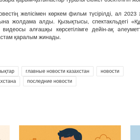
вестің желісімен көркем фильм түсірілді, ал 202
сына жолдама алды. Қызықтысы, спектакльдегі «Қ
 видеосы алғашқы көрсетілімге дейін-ақ әлеумет
стам қаралым жинады.
лықтар
главные новости казахстан
новости
ахстана
последние новости