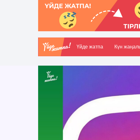
Үйде жатпа
Күн жаңал