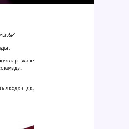
мыз!✔️
нды.
огиялар және
арламада.
лғылардан да,