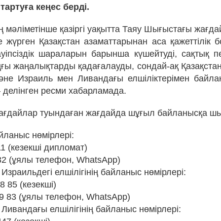
тартуға кеңес берді.
 мәліметінше қазіргі уақытта Таяу Шығыстағы жағда
 жүрген Қазақстан азаматтарынан аса қажеттілік 
уіпсіздік шараларын барынша күшейтуді, сақтық 
ңғы жаңалықтарды қадағалауды, сондай-ақ Қазақстан
және Израиль мен Ливандағы елшіліктерімен байл
 делінген ресми хабарламада.
ағдайлар туындаған жағдайда шұғыл байланысқа шығ
йланыс нөмірлері:
1 (кезекші дипломат)
32 (ұялы телефон, WhatsApp)
Израильдегі елшілігінің байланыс нөмірлері:
8 85 (кезекші)
19 83 (ұялы телефон, WhatsApp)
Ливандағы елшілігінің байланыс нөмірлері: