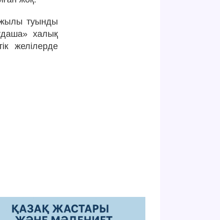
3 жылы туынды
ұдаша» халық
тік желілерде