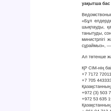
уақытша бас 
Ведомствоның
«Бұл елдерде
шықпауды, қа
танытуды, со
министрлігі 
сұраймыз», —
Ал төтенше ж
ҚР СІМ-нің ба
+7 7172 72011
+7 705 44333
Қазақстанның 
+972 (3) 503 7
+972 53 635 
Қазақстанның 