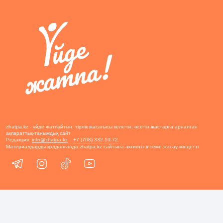
zhatpa.kz - үйде жатпайтын, тірлік жасағысы келетін, өсетін жастарға арналған
ақпараттық-танымдық сайт
Редакция:
info@zhatpa.kz
+7 (708) 332-10-72
Материалдарды қолданғанда zhatpa.kz сайтына активті сілтеме жасау міндетті