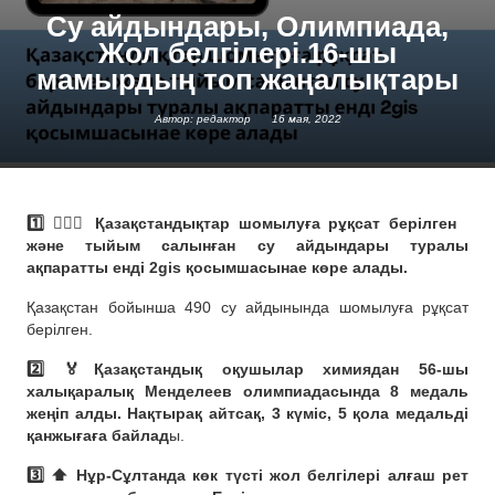
Су айдындары, Олимпиада,
Жол белгілері.16-шы
мамырдың топ жаңалықтары
Автор: редактор
16 мая, 2022
1️⃣ 🏊🏻‍♂️ Қазақстандықтар шомылуға рұқсат берілген
және тыйым салынған су айдындары туралы
ақпаратты енді 2gis қосымшасынае көре алады.
Қазақстан бойынша 490 су айдынында шомылуға рұқсат
берілген.
2️⃣ 🏅Қазақстандық оқушылар химиядан 56-шы
халықаралық Менделеев олимпиадасында 8 медаль
жеңіп алды. Нақтырақ айтсақ, 3 күміс, 5 қола медальді
қанжығаға байлад
ы.
3️⃣ ⬆️ Нұр-Сұлтанда көк түсті жол белгілері алғаш рет