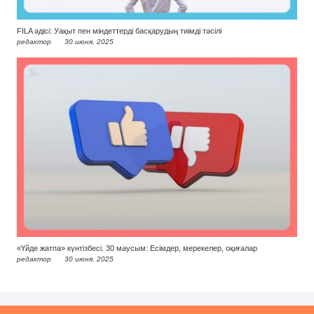
FILA әдісі: Уақыт пен міндеттерді басқарудың тиімді тәсілі
редактор
30 июня, 2025
«Үйде жатпа» күнтізбесі. 30 маусым: Есімдер, мерекелер, оқиғалар
редактор
30 июня, 2025