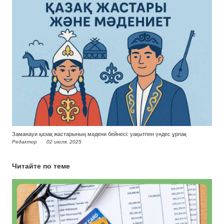
Заманауи қазақ жастарының мәдени бейнесі: уақытпен үндес ұрпақ
Редактор
02 июля, 2025
Читайте по теме