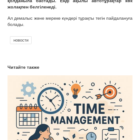
қолданыла бастады. Енді ақылы автотұрақтар көк
жолақпен белгіленеді.
Ал демалыс және мереке күндері тұрақты тегін пайдалануға
болады.
новости
Читайте также