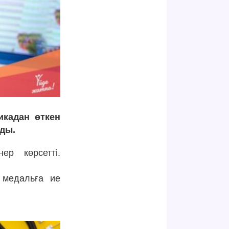
икадан өткен
ды.
р көрсетті.
 медальға ие