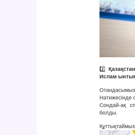
2️⃣
Қазақста
Ислам ынтым
Отандасымы
Нәтижесінде 
Сондай-ақ с
болды.
Құттықтаймыз