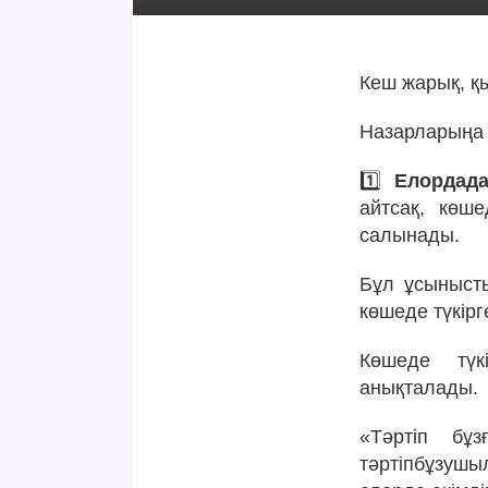
Кеш жарық, қы
Назарларыңа 
1️⃣
Елордада
айтсақ, көш
салынады.
Бұл ұсыныст
көшеде түкір
Көшеде түк
анықталады.
«Тәртіп бұ
тәртіпбұзуш