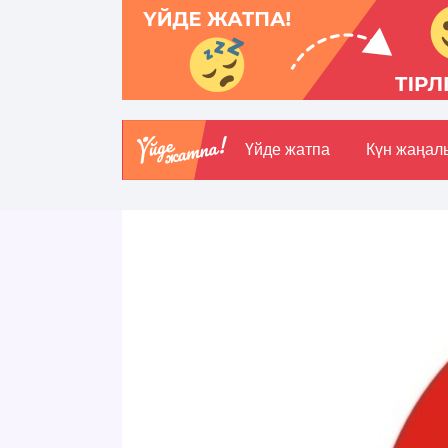
Үйде жатпа
Күн жаңал