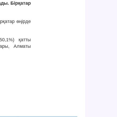
ды. Бірқатар
рқатар өңірде
50,1%) қатты
тары, Алматы