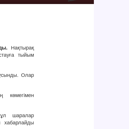
ды.
Нақтырақ
стауға тыйым
ұсынды. Олар
ң көмегімен
Бұл шаралар
п хабарлайды