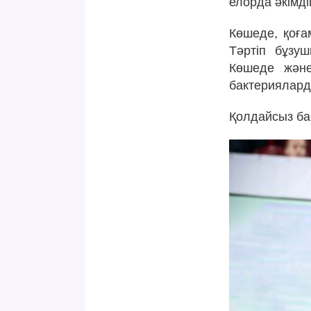
елорда әкімді
Көшеде, қоға
Тәртіп бұзу
Көшеде және
бактериялард
Қолдайсыз ба