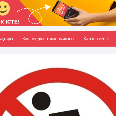
ықтары
Көшпенділер экономикасы
Қазына кеңес