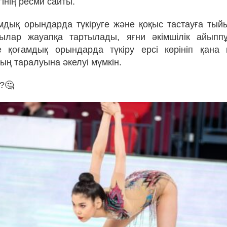
гінің ресми сайты.
мдық орындарда түкіруге және қоқыс тастауға ты
шылар жауапқа тартылады, яғни әкімшілік айыпп
 қоғамдық орындарда түкіру ерсі көрініп қана қ
ың таралуына әкелуі мүмкін.
?🤔