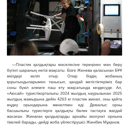
—
Пластик қалдықтары мәселесіне
тереңінен мән беру
бүгінгі шараның негізі мақсаты.
Бізге Женева қаласынан БҰҰ
өкілдері келіп отыр. Олар біздің ж
обаның
қорытындыларымен танысып,
қандай жетістіктеріміз бар
соны бүкіл әлемге паш ету мақсатынд
а кездесуде
.
Ал,
«Аюсай» туристік
орталығы
2024 жылдың наурызынан 2025
жылдың мамырына дейін 4263 кг пластик жинап, оны қайта
өңд
еу орындарына жөнелткен еді. Демалыс орны
басшылығы туристерге қалдықты бө
лек тастауға жағдай
жасаған. Жинаған қалдықтарды арнайы
экопункт орнына
тікелей барады,-дейді
жоба үйлестірушісі Жәнібек Мұқанов.