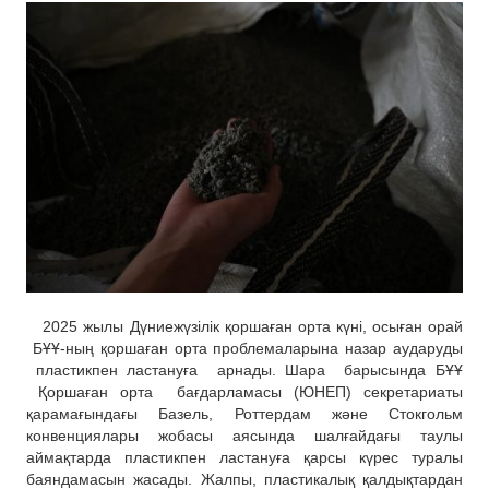
2025 жылы Дүниежүзілік қоршаған орта күні, осыған орай
БҰҰ-ның қоршаған орта проблемаларына назар аударуды
пластикпен ластануға арнады
. Шара барысында БҰҰ
Қоршаған орта бағдарламасы (ЮНЕП) секретариаты
қарамағындағы Базель, Роттердам және Стокгольм
конвенциялары жобасы аясында шалғайдағы таулы
аймақтарда пластикпен ластануға қарсы күрес туралы
баяндамасын жасады. Жалпы, пластикалық қалдықтардан