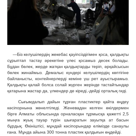
—
Біз келушілердің жекебас қауіпсіздігімен қоса, қалдықты
сұрыптап тастау әрекетіне үлес қосамыз десек болады.
Бұдан бөлек, жерде
жатқан
қалдықтар
ды
теріп
, әрқайсысын
бөлек жинаймыз. Демалыс күндері келушілердің көптігіне
байланысты, контейнерлерді кеміне үш рет ауыстырамыз.
Қалдықты қалай болса сол
ай жүрген жерінде тастайтындар
қатарына
жастар да, үлкендер д
е кіреді,-дейді орталық гиді.
Сығымдалып дайын тұрған пластиктер
қайта өңдеу
кәсіпорнына жөнелтіледі. Женевадан келген өкілдермен
бірге Алматы обл
ы
сында орналасқан тұрмысқа қажетті 2,5
мыңға жуық тауар түрін шығаратын зауытқа ат басын
бұрдық. Өкініштісі, мұндай кәсіпорындар елімізде санаулы
ғана. Мұнда айына 300 тонна пластик қалдығын өңдейді.