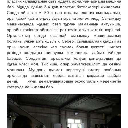
пластик қалдықтарын сығымдауға арналған арнайы машина
бар. Мұнда күніне 3-4 қап пластик бөтелкелері жиналады.
Сонда айына кемі 50 кг-нан жоғары пластик сығымдалып,
а
ры қарай қайта өңдеу зауыттарына жөнелтіледі. Сығымдау
машинасында жұмыс істеп тұрған маманның айтуынша,
арнайы көліктер айына екі рет келіп алып кететін көрінеді.
Орталықтың өзінде осындай сығымдау машинасының
болғаны үлкен артықшылық. Себебі, сығымдалған қалдық аз
орын алып, есесіне көп салмақ болып қажетті шикізат
ретінде қалдықты жинаушы компания
ға
дайын күйінде
барады.
Сондықтан, орталыққа келуші қонақтардың
да
бұған үлесі мол.
Тиісінше, олар жауапкершілікті де сезінуі
маңызды.
Мұндағы
қызмет көрсетуші
гидтер
жобаның
арқасында шашылып жерде жататын қоқыстар азайды
дейді.
Яғни, демалушылардың экологиялық мәдениетін
көтеруде де ықпалы бар.