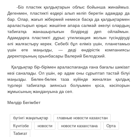
-Біз пластик қалдықтарын облыс бойынша жинаймыз.
Дегенмен, пластикті өздері алып келіп беретін адамдар да
бар. Олар, жағып жібермей немесе басқа да қалдықтармен
араластырып қоқыс жәшігіне апара салмай әкелуі олардың
табиғатқа жанашырлы
ғ
ын білдіреді деп ойлаймын.
Адамдарға пластикті дұрыс утилизация жолын түсіндіруді
әлі жалғастыру керек. Себебі бұл еліміз үшін, планетамыз
үшін өте маңызды, — деді
өндірістік
компаниясы
директорының орынбасары Валерий Белодский.
Қалдықтар бір-бірімен араласпағанда ғана бағалы шикізат
көзі саналады. Ол үшін, әр адам оны сұрыптап тастай білуі
маңызды. Бөлек-бөлек таза күйінде
жиналған қалдық
түрлері табиғатқа зиянсыз болуымен
қоса
, кәсіпорын
жұмысының жандануына
да
сеп.
Мөлдір Бегімбет
бүгінгі жаңалықтар
главные новости казахстан
Күнтізбе
новости
новости казахстана
Орта
Табиғат