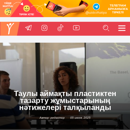
Таулы аймақты пластиктен
тазарту жұмыстарының
нәтижелері талқыланды
Автор: редактор
05 июня, 2025