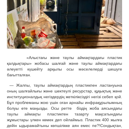
«Алыстағы және таулы аймақтардағы пластик
қалдықтары» жобасы шалғай және таулы аймақтардағы
әлеуетті күшейту арқылы осы мәселелерді шешуге
бағытталған.
—
Жалпы, таулы аймақтардың пластикпен ластануына
оның шалғайлығы және шектеулі ресурстар,
құқықтық және
институционалдық негіздердің жеткіліксіздігі негізі
себеп қой.
Бұл проблеманы жою үшін оған арнайы инфрақұрылымның
болуы өте маңызды. Осы ретте біздің жоба аясындағы
таулы аймақты пластиктен тазарту
мақсатындағы
жұмыстары үлкен көмек деп ойлаймыз
. Пл
астик 400 жылға
дейін ыдырамайтыны көпшілікке аян
емес пе?!
Сондықтан,