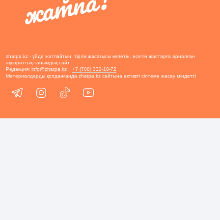
zhatpa.kz - үйде жатпайтын, тірлік жасағысы келетін, өсетін жастарға арналған
ақпараттық-танымдық сайт
Редакция:
info@zhatpa.kz
+7 (708) 332-10-72
Материалдарды қолданғанда zhatpa.kz сайтына активті сілтеме жасау міндетті