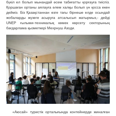
б
үкіл ел болып мынандай әсем табиғатты қорғауға тиіспіз.
Қоршаған ортаны аялауға әлем халқы болып үн қосса екен
дейміз. Біз Қазақстаннан өзге тағы бірнеше елде осындай
жобаларды жүзеге асыруға атсалы
сып жатырмыз,- дейді
UNEP ғылыми-техникалық көмек көрсету секторының
бағдарлама қызметкері Мехрнуш Азоди
.
«Аюсай» туристік орталығында
контейнерде жиналған