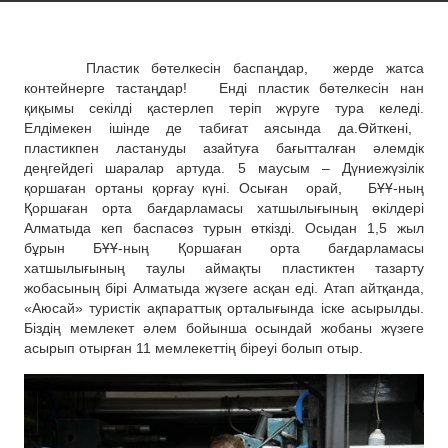
Пластик бөтелкесін баспаңдар, жерде жатса
контейнерге тастаңдар!
Енді пластик бөтелкесін нан
қиқымы секілді қастерлеп теріп жүруге тура келеді.
Елдімекен ішінде де табиғат аясында да.
Өйткені,
пластикпен ластануды
азайтуға бағытталған
әлемдік
деңгейдегі шаралар артуда.
5 маусым – Дүниежүзілік
қоршаған ортаны қорғау күні. Осыған орай,
БҰҰ-ның
Қоршаған орта б
ағдарламасы хатшылығының өкілде
рі
Алматыда кеп баспасөз турын өткізді. Осыдан 1,5 жыл
бұрын БҰҰ-ның Қоршаған орта бағдарламасы
хатшылығының таулы аймақты пластиктен тазарту
жобасының бірі Алматыда жүзеге асқан еді. Атап айтқанда,
«Аюсай» туристік ақпараттық орталығында іске асырылды.
Біздің мемлекет әлем бойынша осындай жобаны жүзеге
асырып отырған 11 мемлекеттің біреуі болып отыр.