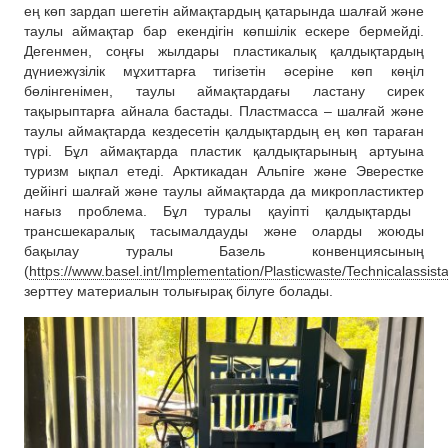
ең көп зардап шегетін аймақтардың қатарында шалғай және
таулы аймақтар бар екендігін көпшілік ескере бермейді.
Дегенмен, соңғы жылдары пластикалық қалдықтардың
дүниежүзілік мұхиттарға тигізетін әсеріне көп көңіл
бөлінгенімен, таулы аймақтардағы ластану сирек
тақырыптарға айнала бастады.
Пластмасса – шалғай және
таулы аймақтарда кездесетін қалдықтардың ең көп тараған
түрі. Бұл а
ймақтарда пластик қалдықтарының артуына
туризм ы
қпал етеді. Арктикадан Альпіге
және Эверестке
дейінгі шалғай және таулы аймақтарда
да
микропластиктер
нағыз проблема
.
Бұл туралы
қ
ауіпті қалдықтарды
трансшекаралық тасымалдауды және оларды жоюды
бақылау туралы Базель конвенциясының
(
https://www.basel.int/Implementation/Plasticwaste/Technicalass
зерттеу мате
риалын толығырақ білуге болады.