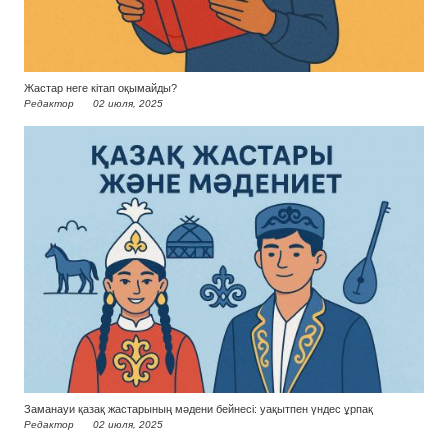
Жастар неге кітап оқымайды?
Редактор
02 июля, 2025
Заманауи қазақ жастарының мәдени бейнесі: уақытпен үндес ұрпақ
Редактор
02 июля, 2025