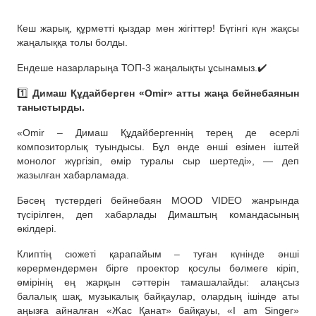
Кеш жарық, құрметті қыздар мен жігіттер! Бүгінгі күн жақсы
жаңалыққа толы болды.
Ендеше назарларыңа ТОП-3 жаңалықты ұсынамыз.✔️
1️⃣
Димаш Құдайберген «Omir» атты жаңа бейнебаянын
таныстырды.
«Omir – Димаш Құдайбергеннің терең де әсерлі
композиторлық туындысы. Бұл әнде әнші өзімен іштей
монолог жүргізіп, өмір туралы сыр шертеді», — деп
жазылған хабарламада.
Бәсең түстердегі бейнебаян MOOD VIDEO жанрында
түсірілген, деп хабарлады Димаштың командасының
өкілдері.
Клиптің сюжеті қарапайым – туған күнінде әнші
көрермендермен бірге проектор қосулы бөлмеге кіріп,
өмірінің ең жарқын сәттерін тамашалайды: алаңсыз
балалық шақ, музыкалық байқаулар, олардың ішінде аты
аңызға айналған «Жас Қанат» байқауы, «I am Singer»