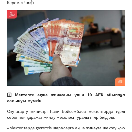
Керемет! 🔥👍
3️⃣
Мектепте ақша жинағаны үшін 10 АЕК айыппұл
салынуы мүмкін.
Оқу-ағарту министрі Ғани Бейсембаев мектептерде түрлі
себеппен қаражат жинау мәселесі туралы пікір білдірді.
«Мектептерде қажетсіз шараларға ақша жинауға шектеу қою