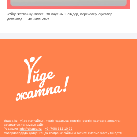
«Үйде жатпа» күнтізбесі. 30 маусым: Есімдер, мерекелер, оқиғалар
редактор
30 июня, 2025
zhatpa.kz - үйде жатпайтын, тірлік жасағысы келетін, өсетін жастарға арналған
ақпараттық-танымдық сайт
Редакция:
info@zhatpa.kz
+7 (708) 332-10-72
Материалдарды қолданғанда zhatpa.kz сайтына активті сілтеме жасау міндетті