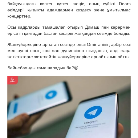
байқауындағы көптен күткен жеңіс, оның сүйікті Dears
өкілдері, қызықты адамдармен кездесу және ұмытылмас
концерттер.
Осы кадрларды тамашалап отырып Димаш пен көрермен
әр сәтті қайтадан бастан кешіріп жатқандай сезімде болады.
Жанкүйерлеріне арнаған сөзінде әнші Omir әнінің әрбір сөзі
мен әуені оның ішкі жан дүниесінен шыққанын, әнді жаңа
жетістіктерге жетелейтін жанкүйерлеріне арнайтынын айтты.
Бейнебаянды тамашаладың ба?😍