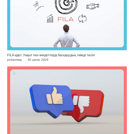
FILA әдісі: Уақыт пен міндеттерді басқарудың тиімді тәсілі
редактор
30 июня, 2025