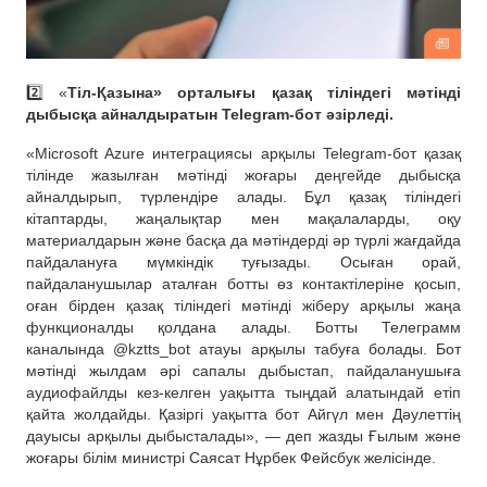
2️⃣ «
Тіл-Қазына» орталығы қазақ тіліндегі мәтінді
дыбысқа айналдыратын Telegram-бот әзірледі.
«Microsoft Azure интеграциясы арқылы Telegram-бот қазақ
тілінде жазылған мәтінді жоғары деңгейде дыбысқа
айналдырып, түрлендіре алады. Бұл қазақ тіліндегі
кітаптарды, жаңалықтар мен мақалаларды, оқу
материалдарын және басқа да мәтіндерді әр түрлі жағдайда
пайдалануға мүмкіндік туғызады. Осыған орай,
пайдаланушылар аталған ботты өз контактілеріне қосып,
оған бірден қазақ тіліндегі мәтінді жіберу арқылы жаңа
функционалды қолдана алады. Ботты Телеграмм
каналында @kztts_bot атауы арқылы табуға болады. Бот
мәтінді жылдам әрі сапалы дыбыстап, пайдаланушыға
аудиофайлды кез-келген уақытта тыңдай алатындай етіп
қайта жолдайды. Қазіргі уақытта бот Айгүл мен Дәулеттің
дауысы арқылы дыбысталады», — деп жазды Ғылым және
жоғары білім министрі Саясат Нұрбек Фейсбук желісінде.