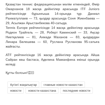
Қазақстан теннис федерациясынан мәлім еткеніндей, Әмір
Омарханов 18 жасқа дейінгілер арасында ITF Juniors
рейтингісінде бұрынғыша 14-орында тұр. Даниал
Рахматуллаев — 73, қыздар арасында Соня Жиенбаева —
29, Асылжан Арыстанбекова 40-сатыда.
Tennis Europe рейтингісінде 14 жасқа дейінгілер арасында
Родион Трайгель — 28, Роберт Каминский — 33, Аңсар
Ниетқалиев — 81, Ахмади Маханов — 83, қыздардан
Линара Бөлешева — 60, Руслана Русланова 95-сатыға
жайғасты.
ATF рейтингісінде 16 жасқа дейінгілер арасында Айша
Сайран көш бастаса, Аделина Маманфина екінші орында
келеді.
Құтты болсын!👏🏻
бүгінгі жаңалықтар
главные новости казахстан
новости
новости казахстана
последние новости