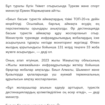
Бұл туралы бүгін Үкімет отырысында Туризм және спорт
министрі Ермек Маржықпаев айтты.
«Биыл басым туристік аймақтардың тізімі ТОП-20-ға дейін
кеңейтілді. Осылайша, барлық аймақта өсудің ең
перспективалы орындары анықталды. Әр дестинацияда
басым туристік аймақтар құру жоспарланып отыр.
Министрлік туризмде инфрақұрылымдық жобалардың іске
асырылуына тұрақты негізде мониторинг жүргізеді. Өткен
жылдың қорытындысы бойынша 131 млрд теңгеге 33 жоба
жүзеге асырылды», — деді ол.
Оның атап өтуінше, 2023 жылы Маңғыстау облысының
«Жылы жағажайына» инфрақұрылымды жеткізу бойынша
бірқатар жобалар аяқталды. Биыл Алматы, Шымкент және
Қызылорда қалаларында үш әуежай терминалының
құрылысын аяқтау жоспарланған.
«Бұл жолаушылар ағынын едәуір арттырып, туристік
дестинациялардың қолжетімділігіне оң әсер етеді», — деді
министр.