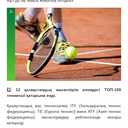
Бұл да бір жақсы жаңалық болды👍
3️⃣
12 қазақстандық жасөспірім әлемдегі ТОП-100
теннисші қатарына енді.
Қазақстандық жас теннисшілер ITF (Халықаралық теннис
федерациясы), TE (Еуропа теннисі) және ATF (Азия теннис
федерациясы) жасөспірімдер рейтингісінде жоғары
көтерілді.