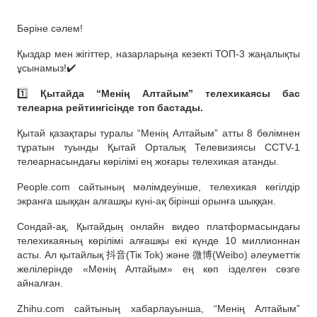
Бәріне сәлем!
Қыздар мен жігіттер, назарларыңа кезекті ТОП-3 жаңалықты
ұсынамыз!✔️
1️⃣
Қытайда “Менің Алтайым” телехикаясы бас
телеарна рейтингісінде топ бастады.
Қытай қазақтары туралы “Менің Алтайым” атты 8 бөлімнен
тұратын туынды Қытай Орталық Телевизиясы CCTV-1
телеарнасындағы көрілімі ең жоғары телехикая атанды.
Рeople.com сайтының мәлімдеуінше, телехикая көгілдір
экранға шыққан алғашқы күні-ақ бірінші орынға шыққан.
Сондай-ақ, Қытайдың онлайн видео платформасындағы
телехикаяның көрілімі алғашқы екі күнде 10 миллионнан
асты. Ал қытайлық 抖音(Tiк Tok) және 微博(Weibo) әлеуметтік
желілерінде «Менің Алтайым» ең көп ізделген сөзге
айналған.
Zhihu.com сайтының хабарлауынша, “Менің Алтайым”