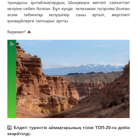
туындысы қытайлықтардың Шыңжаңға көптеп саяхаттап
келуіне себеп болған. Бұл күнде, телехикая түсірілімі болған
әсем тәбиғатқа келушілер саны артып, жергілікті
қонақүйлерге тапсырыс артты.
Керемет! 🔥
2️⃣
Елдегі туристік аймақтарының тізімі ТОП-20-ға дейін
кеңейтілді.