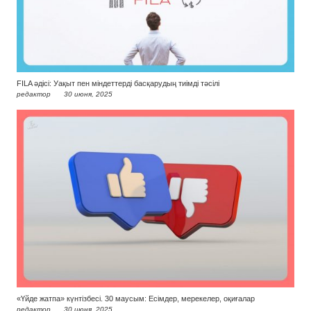
FILA әдісі: Уақыт пен міндеттерді басқарудың тиімді тәсілі
редактор
30 июня, 2025
«Үйде жатпа» күнтізбесі. 30 маусым: Есімдер, мерекелер, оқиғалар
редактор
30 июня, 2025