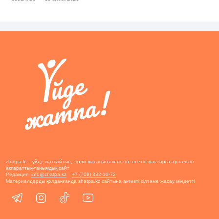
zhatpa.kz - үйде жатпайтын, тірлік жасағысы келетін, өсетін жастарға арналған
ақпараттық-танымдық сайт
Редакция:
info@zhatpa.kz
+7 (708) 332-10-72
Материалдарды қолданғанда zhatpa.kz сайтына активті сілтеме жасау міндетті