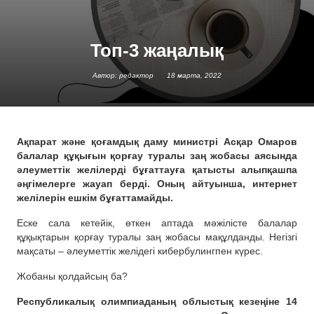
Топ-3 жаңалық
Автор: редактор
18 марта, 2022
Ақпарат және қоғамдық даму министрі Асқар Омаров
балалар құқығын қорғау туралы заң жобасы аясында
әлеуметтік желілерді бұғаттауға қатысты алыпқашпа
әңгімелерге жауап берді. Оның айтуынша, интернет
желілерін ешкім бұғаттамайды.
Еске сала кетейік, өткен аптада мәжілісте балалар
құқықтарын қорғау туралы заң жобасы мақұлданды. Негізгі
мақсаты – әлеуметтік желідегі кибербулингпен күрес.
Жобаны қолдайсың ба?
Республикалық олимпиаданың облыстық кезеңіне 14