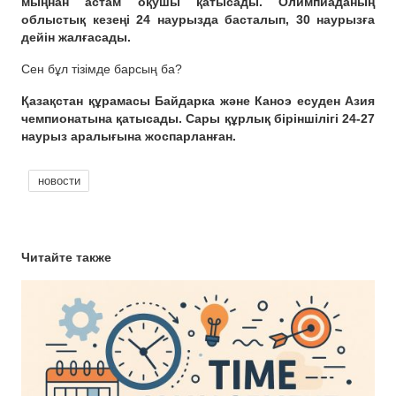
мыңнан астам оқушы қатысады. Олимпиаданың
облыстық кезеңі 24 наурызда басталып, 30 наурызға
дейін жалғасады.
Сен бұл тізімде барсың ба?
Қазақстан құрамасы Байдарка және Каноэ есуден Азия
чемпионатына қатысады. Сары құрлық біріншілігі 24-27
наурыз аралығына жоспарланған.
новости
Читайте также