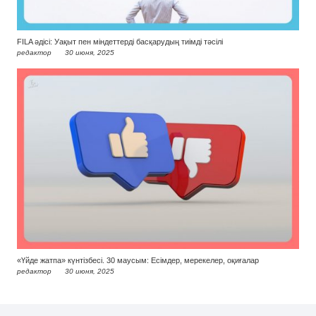
FILA әдісі: Уақыт пен міндеттерді басқарудың тиімді тәсілі
редактор
30 июня, 2025
«Үйде жатпа» күнтізбесі. 30 маусым: Есімдер, мерекелер, оқиғалар
редактор
30 июня, 2025