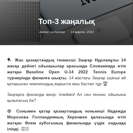
Топ-3 жаңалық
Автор: редактор
13 марта, 2022
🏓
Жас қазақстандық теннисші Заңғар Нұрланұлы 14
жасқа дейінгі ойыншылар арасында Словакияда өтіп
жатқан Baseline Open U-14 2022 Tennis Europe
турнирінде финалға шықты.
14 жастағы Заңғар үшінші ай
қатарынан чемпиондық жарыста көш бастап тұр.🏆
Заңғарға финалда жеңіс тілейміз! Ал сен теннис ойынына
қызығасың ба?
🟢
Сонымен қатар қазақстандық конькиші Надежда
Морозова Голландияның Херенвен қаласында өтіп
жатқан Әлем кубогының финалында үздік ондыққа
ілінді.
👏🏻