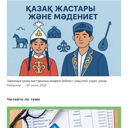
Заманауи қазақ жастарының мәдени бейнесі: уақытпен үндес ұрпақ
Редактор
02 июля, 2025
Читайте по теме