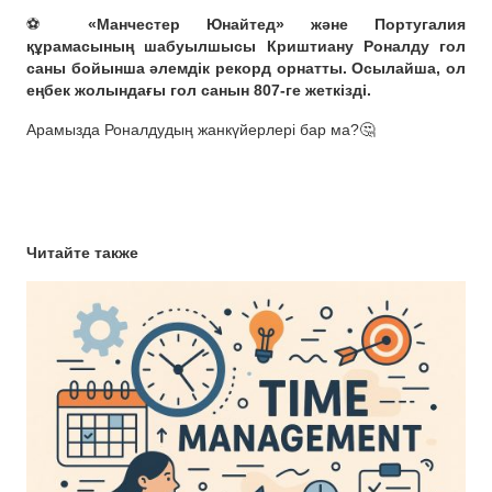
⚽️
«Манчестер Юнайтед» және Португалия
құрамасының шабуылшысы Криштиану Роналду гол
саны бойынша әлемдік рекорд орнатты. Осылайша, ол
еңбек жолындағы гол санын 807-ге жеткізді.
Арамызда Роналдудың жанкүйерлері бар ма?🤔
Читайте также