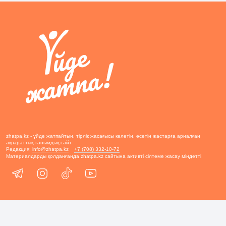
zhatpa.kz - үйде жатпайтын, тірлік жасағысы келетін, өсетін жастарға арналған
ақпараттық-танымдық сайт
Редакция:
info@zhatpa.kz
+7 (708) 332-10-72
Материалдарды қолданғанда zhatpa.kz сайтына активті сілтеме жасау міндетті