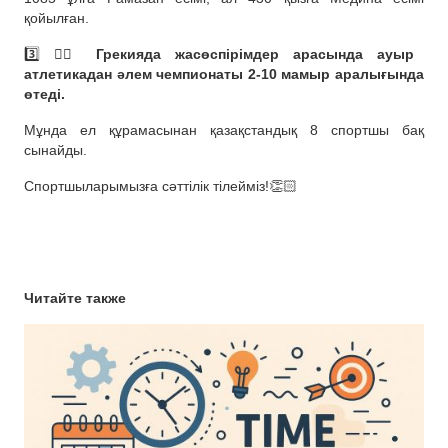
қойылған.
3️⃣ 🏋🏻
Грекияда жасөспірімдер арасында ауыр
атлетикадан әлем чемпионаты 2-10 мамыр аралығында
өтеді.
Мұнда ел құрамасынан қазақстандық 8 спортшы бақ
сынайды.
Спортшыларымызға сәттілік тілейміз!👏🏻
Читайте также