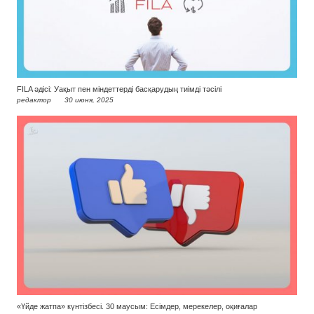
FILA әдісі: Уақыт пен міндеттерді басқарудың тиімді тәсілі
редактор
30 июня, 2025
«Үйде жатпа» күнтізбесі. 30 маусым: Есімдер, мерекелер, оқиғалар