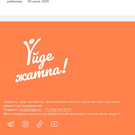
редактор
30 июня, 2025
zhatpa.kz - үйде жатпайтын, тірлік жасағысы келетін, өсетін жастарға арналған
ақпараттық-танымдық сайт
Редакция:
info@zhatpa.kz
+7 (708) 332-10-72
Материалдарды қолданғанда zhatpa.kz сайтына активті сілтеме жасау міндетті