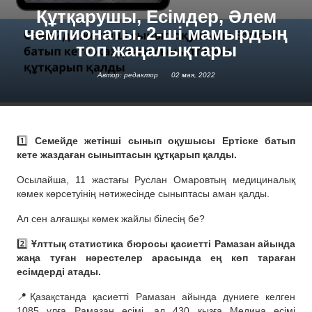
Құтқарушы, Есімдер, Әлем
чемпионаты. 2-ші мамырдың
топ жаңалықтары
Автор: редактор
02 мая, 2022
1️⃣
Семейде жетінші сынып оқушысы Ертіске батып
кете жаздаған сыныптасын құтқарып қалды.
Осылайша, 11 жастағы Руслан Омаровтың медициналық
көмек көрсетуінің нәтижесінде сыныптасы аман қалды.
Ал сен алғашқы көмек жайлы білесің бе?
2️⃣
Ұлттық статистика бюросы қасиетті Рамазан айында
жаңа туған нәрестелер арасында ең көп тараған
есімдерді атады.
📍Қазақстанда қасиетті Рамазан айында дүниеге келген
1085 ұлға Рамазан есімі, ал 430 қызға Медина есімі