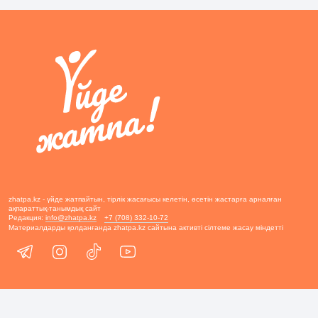
zhatpa.kz - үйде жатпайтын, тірлік жасағысы келетін, өсетін жастарға арналған
ақпараттық-танымдық сайт
Редакция:
info@zhatpa.kz
+7 (708) 332-10-72
Материалдарды қолданғанда zhatpa.kz сайтына активті сілтеме жасау міндетті