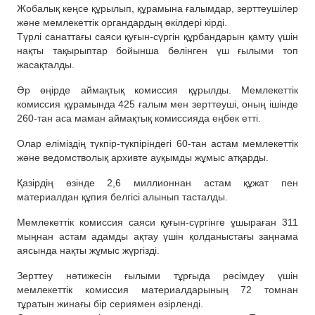
Жобалық кеңсе құрылып, құрамына ғалымдар, зерттеушілер
және мемлекеттік органдардың өкілдері кірді.
Түрлі санаттағы саяси қуғын-сүргін құрбандарын қамту үшін
нақты тақырыптар бойынша бөлінген үш ғылыми топ
жасақталды.
Әр өңірде аймақтық комиссия құрылды. Мемлекеттік
комиссия құрамында 425 ғалым мен зерттеуші, оның ішінде
260-тан аса маман аймақтық комиссияда еңбек етті.
Олар еліміздің түкпір-түкпіріндегі 60-тан астам мемлекеттік
және ведомстволық архивте ауқымды жұмыс атқарды.
Қазірдің өзінде 2,6 миллионнан астам құжат пен
материалдан құпия белгісі алынып тасталды.
Мемлекеттік комиссия саяси қуғын-сүргінге ұшыраған 311
мыңнан астам адамды ақтау үшін қолданыстағы заңнама
аясында нақты жұмыс жүргізді.
Зерттеу нәтижесін ғылыми тұрғыда рәсімдеу үшін
мемлекеттік комиссия материалдарының 72 томнан
тұратын жинағы бір сериямен әзірленді.