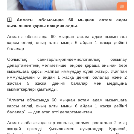
3️⃣
Алматы облысында 60 мыңнан астам адам
қызылшаға қарсы вакцина алды.
Алматы облысында 60 мыңнан астам адам қызылшаға
қарсы егілді, оның алты мыңы 6 айдан 1 жасқа дейінгі
балалар.
Облыстық санитарлық-эпидемиологиялық бақылау
департаментінің мәліметінше, өңірде қараша айынан бері
қызылшаға қарсы жаппай иммундау жүріп жатыр. Жаппай
иммундаумен 6 айдан 1 жасқа дейінгі балалар және 2
жастан 5 жасқа дейінгі балалар мен медицина
қызметкерлері қамтылды.
“Алматы облысында 60 мыңнан астам адам қызылшаға
қарсы егілді, оның алты мыңы 6 айдан 1 жасқа дейінгі
балалар”, — деп атап өтті департаменттен.
Алматы облысында зертханалық жолмен расталған 2 мың
жағдай тіркелді. Қызылшамен ауырғандар Қарасай,