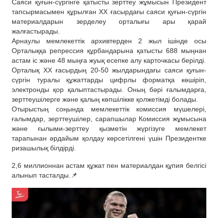
Саяси қуғын-сүргінге қатысты зерттеу жұмысын Президент
тапсырмасымен құрылған XX ғасырдағы саяси қуғын-сүргін
материалдарын зерделеу орталығы ары қарай
жалғастырады.
Арнаулы мемлекеттік архивтерден 2 жыл ішінде осы
Орталыққа репрессия құрбандарына қатысты 688 мыңнан
астам іс және 48 мыңға жуық есепке алу карточкасы берілді.
Орталық ХХ ғасырдың 20-50 жылдарындағы саяси қуғын-
сүргін туралы құжаттарды цифрлы форматқа көшіріп,
электронды қор қалыптастырады. Оның бәрі ғалымдарға,
зерттеушілерге және қалың көпшілікке қолжетімді болады.
Отырыстың соңында мемлекеттік комиссия мүшелері,
ғалымдар, зерттеушілер, сарапшылар Комиссия жұмысына
және ғылыми-зерттеу қызметін жүргізуге мемлекет
тарапынан әрдайым қолдау көрсетілгені үшін Президентке
ризашылық білдірді.
2,6 миллионнан астам құжат пен материалдан құпия белгісі
алынып тасталды.📌