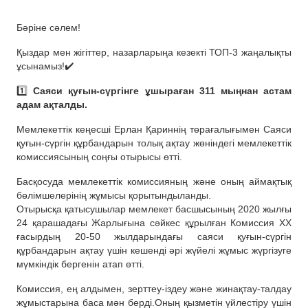
Бәріне сәлем!
Қыздар мен жігіттер, назарларыңа кезекті ТОП-3 жаңалықты
ұсынамыз!✔️
1️⃣
Саяси қуғын-сүргінге ұшыраған 311 мыңнан астам
адам ақталды.
Мемлекеттік кеңесші Ерлан Қариннің төрағалығымен Саяси
қуғын-сүргін құрбандарын толық ақтау жөніндегі мемлекеттік
комиссиясының соңғы отырысы өтті.
Басқосуда мемлекеттік комиссияның және оның аймақтық
бөлімшелерінің жұмысы қорытындыланды.
Отырысқа қатысушылар мемлекет басшысының 2020 жылғы
24 қарашадағы Жарлығына сәйкес құрылған Комиссия ХХ
ғасырдың 20-50 жылдарындағы саяси қуғын-сүргін
құрбандарын ақтау үшін кешенді әрі жүйелі жұмыс жүргізуге
мүмкіндік бергенін атап өтті.
Комиссия, ең алдымен, зерттеу-іздеу және жинақтау-талдау
жұмыстарына баса мән берді.Оның қызметін үйлестіру үшін