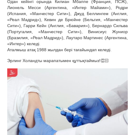
Одан кейінгі орында Килиан Мбаппе (Франция, ПСЖ),
Лионель Месси (Аргентина, «Интер Майами»), Родри
(Испания, «Манчестер Сити»), Джуд Беллингем (Англия,
«Реал Мадрид»), Кевин де Брюйне (Бельгия, «Манчестер
Сити»), Гарри Кейн (Англия, «Бавария»), Бернардо Сильва
(Португалия, «Манчестер Сити»), Винисиус Жуниор
(Бразилия, «Реал Мадрид»), Лаутаро Мартинес (Аргентина,
«Интер») келеді.
Аталмыш атақ 1988 жылдан бері тағайындап келеді.
Эрлинг Холандты марапатымен құттықтаймыз!👏🏻