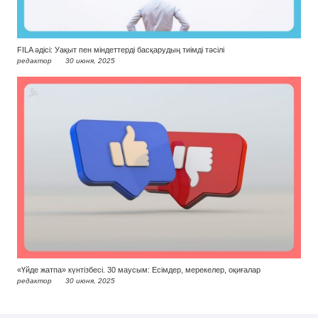
FILA әдісі: Уақыт пен міндеттерді басқарудың тиімді тәсілі
редактор
30 июня, 2025
«Үйде жатпа» күнтізбесі. 30 маусым: Есімдер, мерекелер, оқиғалар
редактор
30 июня, 2025