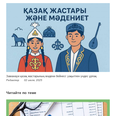
Заманауи қазақ жастарының мәдени бейнесі: уақытпен үндес ұрпақ
Редактор
02 июля, 2025
Читайте по теме