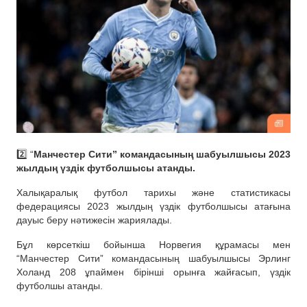
2️⃣ “
Манчестер Сити” командасының шабуылшысы 2023
жылдың үздік футболшысы атанды.
Халықаралық футбол тарихы және статистикасы
федерациясы 2023 жылдың үздік футболшысы атағына
дауыс беру нәтижесін жариялады.
Бұл көрсеткіш бойынша Норвегия құрамасы мен
“Манчестер Сити” командасының шабуылшысы Эрлинг
Холанд 208 ұпаймен бірінші орынға жайғасып, үздік
футболшы атанды.