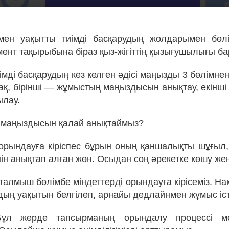
мен уақытты тиімді басқарудың жолдарымен бөлі
ент тақырыбына біраз қыз-жігіттің қызығушылығы ба
імді басқарудың кез келген әдісі маңызды 3 бөлімне
ақ, бірінші — жұмыстың маңыздысын анықтау, екінші
ылау.
 маңыздысын қалай анықтаймыз?
рындауға кіріспес бұрын оның қаншалықты шұғыл,
ін анықтап алған жөн. Осыдан соң әрекетке көшу же
алмыш бөлімбе міндеттерді орындауға кірісеміз. На
ың уақытын белгілеп, арнайы дедлайнмен жұмыс іст
Бұл жерде тапсырманың орындалу процессі м