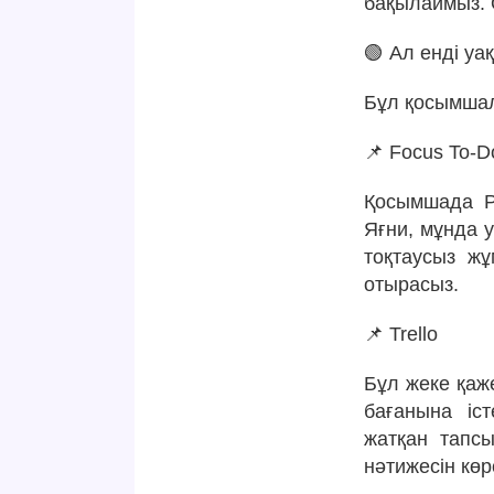
бақылаймыз. 
🟢 Ал енді у
Бұл қосымшал
📌 Focus To-D
Қосымшада Po
Яғни, мұнда 
тоқтаусыз ж
отырасыз.
📌 Trello
Бұл жеке қаже
бағанына іс
жатқан тапсы
нәтижесін көр