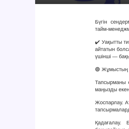
Бүгін сендер
тайм-менеджм
✔️ Уақытты ти
айтатын болс
үшінші — бақ
🟢 Жұмыстың
Тапсырманы о
маңызды екен
Жоспарлау. Ат
тапсырмалард
Қадағалау. 