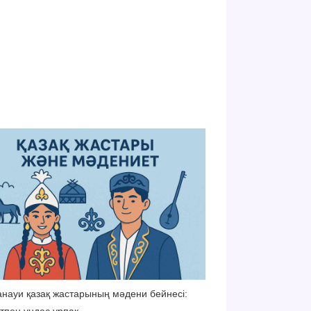
науи қазақ жастарының мәдени бейнесі:
тпен үндес ұрпақ