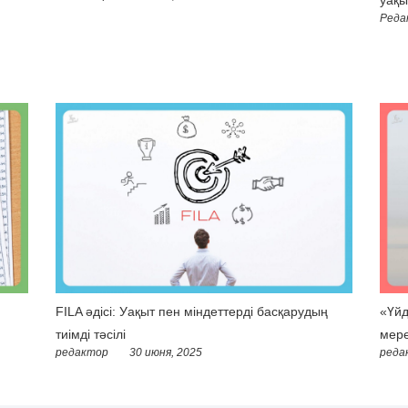
Реда
FILA әдісі: Уақыт пен міндеттерді басқарудың
«Үйд
тиімді тәсілі
мере
редактор
30 июня, 2025
реда