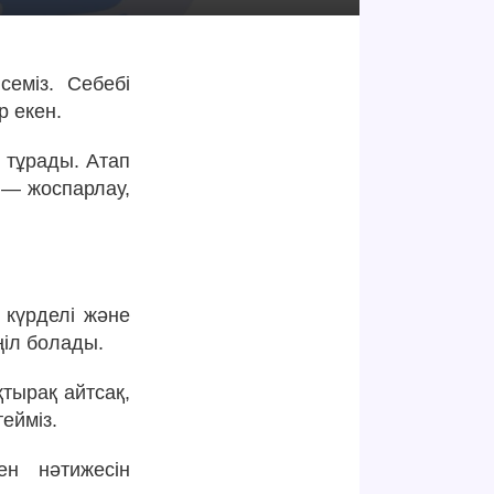
семіз. Себебі
р екен.
н тұрады. Атап
 — жоспарлау,
 күрделі және
ңіл болады.
қтырақ айтсақ,
ейміз.
ен нәтижесін