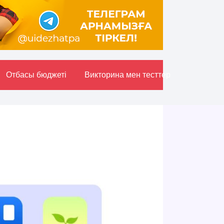
Отбасы бюджетi
Викторина мен тесттер