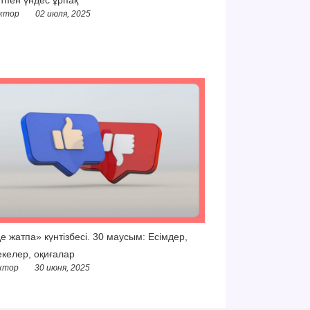
ктор
02 июля, 2025
е жатпа» күнтізбесі. 30 маусым: Есімдер,
келер, оқиғалар
ктор
30 июня, 2025