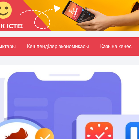
ықтары
Көшпенділер экономикасы
Қазына кеңес