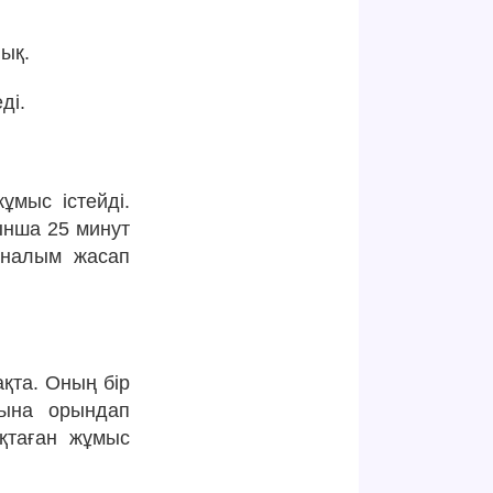
ық.
ді.
ұмыс істейді.
ынша 25 минут
йналым жасап
ақта. Оның бір
нына орындап
яқтаған жұмыс