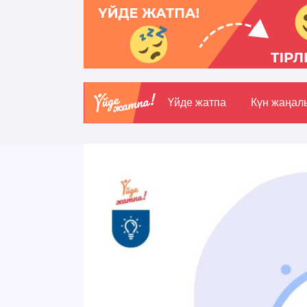
Үйде жатпа
Күн жаңал