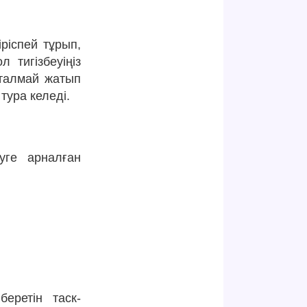
ріспей тұрып,
 тигізбеуіңіз
қталмай жатып
тура келеді.
уге арналған
еретін таск-