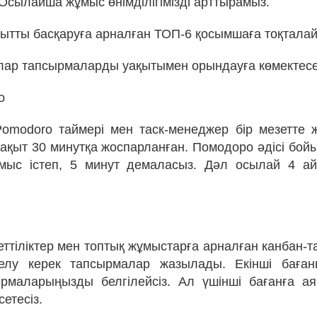
Осылайша жұмыс өнімділігімізді арттырамыз.
ақытты басқаруға арналған ТОП-6 қосымшаға тоқталай
ар тапсырмаларды уақытымен орындауға көмектесе
o
modoro таймері мен таск-менеджер бір мезетте ж
уақыт 30 минутқа жоспарланған. Помодоро әдісі бой
ұмыс істеп, 5 минут демаласыз. Дәл осылай 4 а
ттіліктер мен топтық жұмыстарға арналған канбан-т
телу керек тапсырмалар жазылады. Екінші баға
рмаларыңызды белгілейсіз. Ал үшінші бағанға а
сетесіз.