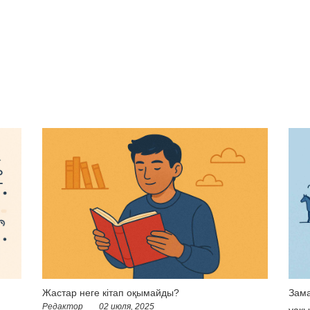
Жастар неге кітап оқымайды?
Зама
Редактор
02 июля, 2025
уақы