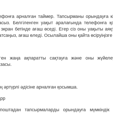
ефонға арналған таймер. Тапсырманы орындауға кі
асыз. Белгіленген уақыт аралағында телефонға қол
і экран бетінде ағаш өседі. Егер сіз оны уақыты ая
тсаңыз, ағаш өледі. Осылайша оны қайта өсіруіңізге 
ген жаңа ақпаратты сақтауға және оны жүйеле
азасы.
 әртүрлі әдісіне арналған қосымша.
App
поштадан тапсырмаларды орындауға мүмкіндік б