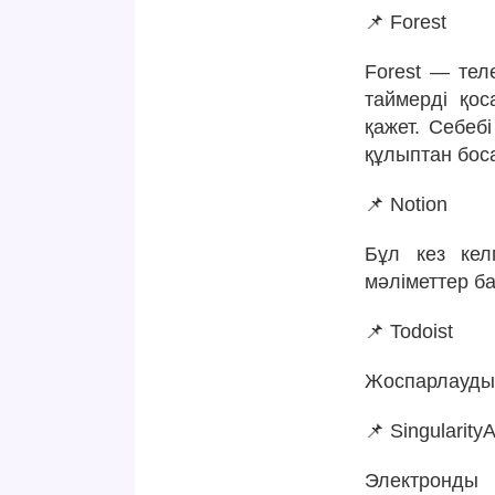
📌 Forest
Forest — тел
таймерді қос
қажет. Себеб
құлыптан боса
📌 Notion
Бұл кез кел
мәліметтер б
📌 Todoist
Жоспарлаудың
📌 Singularity
Электронды 